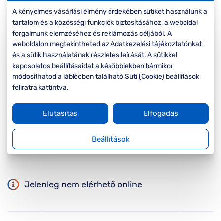
Komplett 20%
Blog
á
minden
A kényelmes vásárlási élmény érdekében sütiket használunk a
G
szemüvegekre
zletek
tartalom és a közösségi funkciók biztosításához, a weboldal
k
forgalmunk elemzéséhez és reklámozás céljából. A
Seen Belépőár
weboldalon megtekintheted az Adatkezelési tájékoztatónkat
T
ajánlat
és a sütik használatának részletes leírását. A sütikkel
c
kapcsolatos beállításaidat a későbbiekben bármikor
módosíthatod a láblécben található Süti (Cookie) beállítások
feliratra kattintva.
Elutasítás
Elfogadás
Ár:
5.790 Ft
Beállítások
Jelenleg nem elérhető online