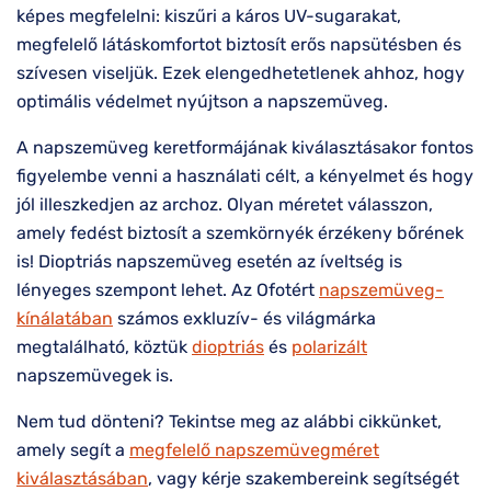
képes megfelelni: kiszűri a káros UV-sugarakat,
megfelelő látáskomfortot biztosít erős napsütésben és
szívesen viseljük. Ezek elengedhetetlenek ahhoz, hogy
optimális védelmet nyújtson a napszemüveg.
A napszemüveg keretformájának kiválasztásakor fontos
figyelembe venni a használati célt, a kényelmet és hogy
jól illeszkedjen az archoz. Olyan méretet válasszon,
amely fedést biztosít a szemkörnyék érzékeny bőrének
is! Dioptriás napszemüveg esetén az íveltség is
lényeges szempont lehet. Az Ofotért
napszemüveg-
kínálatában
számos exkluzív- és világmárka
megtalálható, köztük
dioptriás
és
polarizált
napszemüvegek is.
Nem tud dönteni? Tekintse meg az alábbi cikkünket,
amely segít a
megfelelő napszemüvegméret
kiválasztásában
, vagy kérje szakembereink segítségét