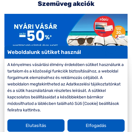
Komplett 20%
Blog
á
Szemüveg akciók
minden
G
szemüvegekre
zletek
k
Seen Belépőár
T
ajánlat
c
Weboldalunk sütiket használ
A kényelmes vásárlási élmény érdekében sütiket használunk a
tartalom és a közösségi funkciók biztosításához, a weboldal
Nyári vásár akció
forgalmunk elemzéséhez és reklámozás céljából. A
weboldalon megtekintheted az Adatkezelési tájékoztatónkat
Online és üzleteinkben is elérhető
és a sütik használatának részletes leírását. A sütikkel
kapcsolatos beállításaidat a későbbiekben bármikor
Ismét elhoztuk Nyári vásárunkat, hogy kedvére
módosíthatod a láblécben található Süti (Cookie) beállítások
válogathasson kínálatunkból, és tökéletes látással
feliratra kattintva.
élvezhesse a nyarat.
Elutasítás
Elfogadás
Kattintson a részletekért