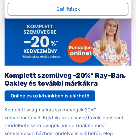
Beállítások
Komplett szemüveg -20%* Ray-Ban,
Oakley és további márkákra
Online és üzleteinkben is elérhető
Komplett világmárkás szemüvegek 20%*
kedvezménnyel. Egyfókuszú olvasó/távoli lencsével
rendelhető szemüvegek online kínálata most
kényelmesen házhoz rendelve is elérhetők. Még