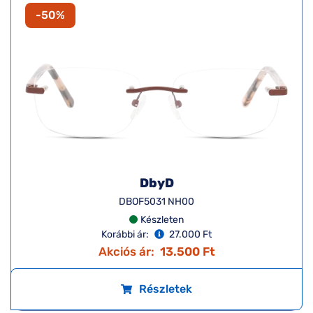
-50%
DbyD
DBOF5031 NH00
Készleten
Korábbi ár:
27.000 Ft
Akciós ár:
13.500 Ft
Részletek