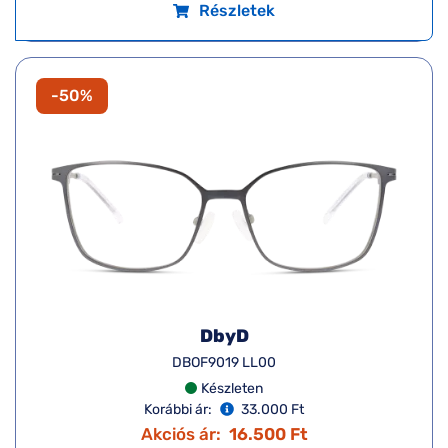
Részletek
-50%
DbyD
DBOF9019 LL00
Készleten
Korábbi ár:
33.000 Ft
Akciós ár:
16.500 Ft