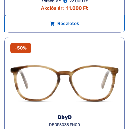
Korábbi ár:
22.000 Ft
Akciós ár:
11.000 Ft
Részletek
-50%
DbyD
DBOF5035 FN00