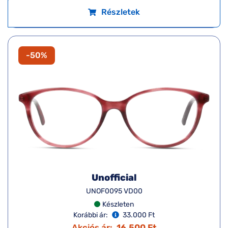
Részletek
-50%
Unofficial
UNOF0095 VD00
Készleten
Korábbi ár:
33.000 Ft
Akciós ár:
16.500 Ft