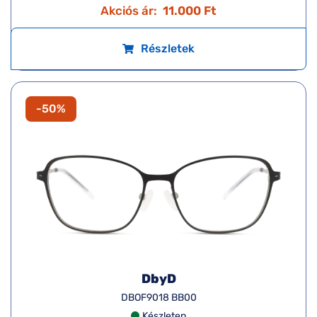
Akciós ár:
11.000 Ft
Részletek
-50%
DbyD
DBOF9018 BB00
Készleten