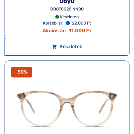
DbyD
DBOF0028 NN00
Készleten
Korábbi ár:
22.000 Ft
Akciós ár:
11.000 Ft
Részletek
-50%