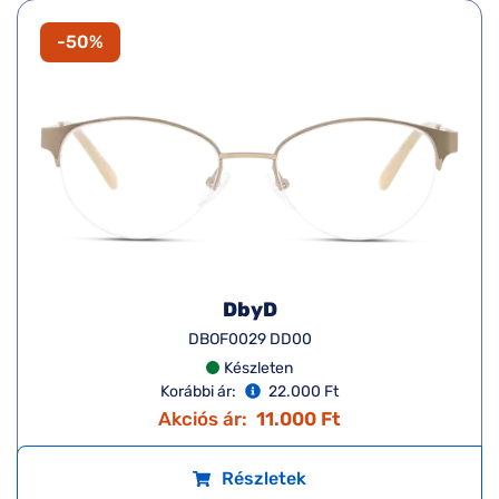
-50%
DbyD
DBOF0029 DD00
Készleten
Korábbi ár:
22.000 Ft
Akciós ár:
11.000 Ft
Részletek