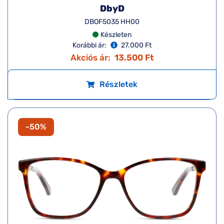
DbyD
DBOF5035 HH00
Készleten
Korábbi ár:
27.000 Ft
Akciós ár:
13.500 Ft
Részletek
-50%