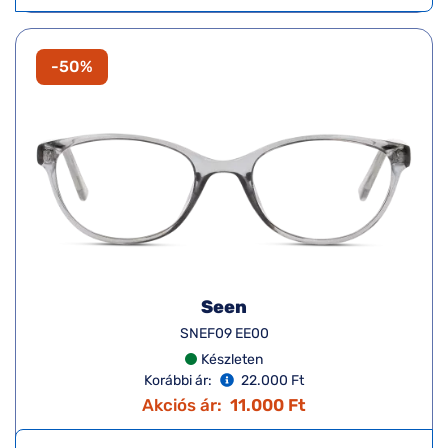
-50%
Seen
SNEF09 EE00
Készleten
Korábbi ár:
22.000 Ft
Akciós ár:
11.000 Ft