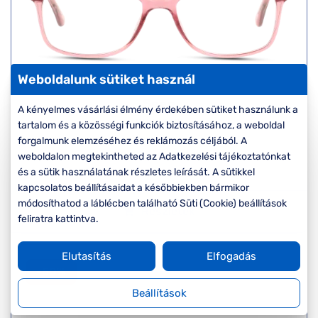
Weboldalunk sütiket használ
Seen
A kényelmes vásárlási élmény érdekében sütiket használunk a
SNIF10 PP
tartalom és a közösségi funkciók biztosításához, a weboldal
Készleten
forgalmunk elemzéséhez és reklámozás céljából. A
Korábbi ár:
17.000 Ft
weboldalon megtekintheted az Adatkezelési tájékoztatónkat
Akciós ár:
8.500 Ft
és a sütik használatának részletes leírását. A sütikkel
kapcsolatos beállításaidat a későbbiekben bármikor
módosíthatod a láblécben található Süti (Cookie) beállítások
Részletek
feliratra kattintva.
Elutasítás
Elfogadás
-50%
Beállítások