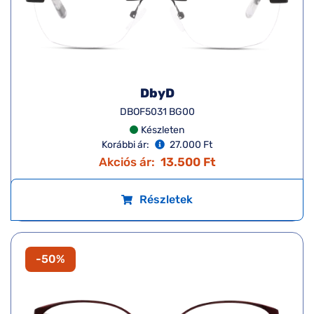
DbyD
DBOF5031 BG00
Készleten
Korábbi ár:
27.000 Ft
Akciós ár:
13.500 Ft
Részletek
-50%