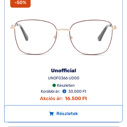
-50%
Unofficial
UNOF0366 UD00
Készleten
Korábbi ár:
33.000 Ft
Akciós ár:
16.500 Ft
Részletek