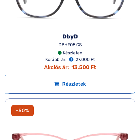
DbyD
DBHF05 CS
Készleten
Korábbi ár:
27.000 Ft
Akciós ár:
13.500 Ft
Részletek
-50%