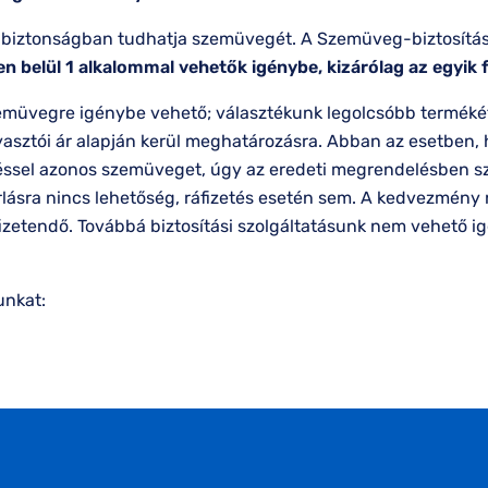
jes biztonságban tudhatja szemüvegét. A Szemüveg-biztosítás
en belül 1 alkalommal vehetők igénybe, kizárólag az egyik
üvegre igénybe vehető; választékunk legolcsóbb termékétől
gyasztói ár alapján kerül meghatározásra. Abban az esetben
éssel azonos szemüveget, úgy az eredeti megrendelésben sz
lásra nincs lehetőség, ráfizetés esetén sem. A kedvezmény 
an fizetendő. Továbbá biztosítási szolgáltatásunk nem vehet
unkat: