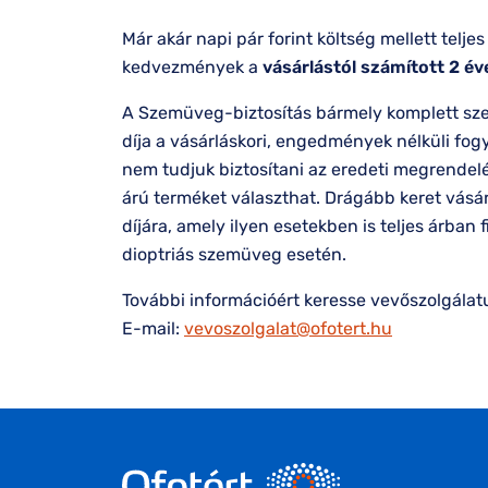
Már akár napi pár forint költség mellett tel
kedvezmények a
vásárlástól számított 2 év
A Szemüveg-biztosítás bármely komplett szem
díja a vásárláskori, engedmények nélküli fo
nem tudjuk biztosítani az eredeti megrendel
árú terméket választhat. Drágább keret vásár
díjára, amely ilyen esetekben is teljes árb
dioptriás szemüveg esetén.
További információért keresse vevőszolgálat
E-mail:
vevoszolgalat@ofotert.hu