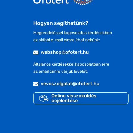
Hogyan segíthetünk?
Megrendeléssel kapcsolatos kérdésekben
az alábbi e-mail címre írhat nekünk:
webshop@ofotert.hu
Általános kérdésekkel kapcsolatban erre
az email címre várjuk levelét:
vevoszolgalat@ofotert.hu
Online visszaküldés
bejelentése