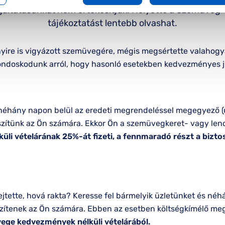
gáltatásunkat nem értékesítjük. Helyette a Szemüveg-b
tájékoztatást lentebb olvashat.
nyire is vigyázott szemüvegére, mégis megsértette valahogy
gondoskodunk arról, hogy hasonló esetekben kedvezményes 
éhány napon belül az eredeti megrendeléssel megegyező (
szítünk az Ön számára. Ekkor Ön a szemüvegkeret- vagy lenc
li vételárának 25%-át fizeti, a fennmaradó részt a biztos
ejtette, hová rakta? Keresse fel bármelyik üzletünket és néh
ítenek az Ön számára. Ebben az esetben költségkímélő me
vege kedvezmények nélküli vételárából.