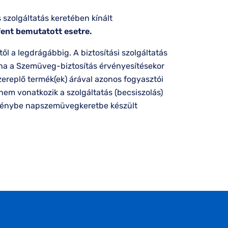
 szolgáltatás keretében kínált
 fent bemutatott esetre.
 a legdrágábbig. A biztosítási szolgáltatás
, ha a Szemüveg-biztosítás érvényesítésekor
ereplő termék(ek) árával azonos fogyasztói
nem vonatkozik a szolgáltatás (becsiszolás)
ő igénybe napszemüvegkeretbe készült