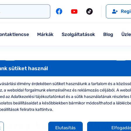
l
Szemüveglencsék
Ralph
Ray-Ban
Regi
Kontaktlencse
Tommy Hilfiger
Guess
l
Márkaismertető
Emporio Armani
Armani Exchange
ontaktlencse
Márkák
Szolgáltatások
Blog
Üzl
Ray-Ban
Ralph Lauren
Armani Exchange
További márkáink
Jimmy Choo
nk sütiket használ
Legjobb ár garancia
További márkáink megtekintése
ásárlási élmény érdekében sütiket használunk a tartalom és a közössé
zemüveg-biztosítás
Online pénzvisszafiz
oz, a weboldal forgalmunk elemzéséhez és reklámozás céljából. A webo
Kollekciók
d az Adatkezelési tájékoztatónkat és a sütik használatának részletes l
Komplett 20% minden szemüvege
solatos beállításaidat a későbbiekben bármikor módosíthatod a láblécb
beállítások feliratra kattintva.
Seen Belépőár ajánlat
üveg-biztosítás - Teljes
k
Elutasítás
Elfogadá