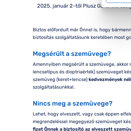
2025. január 2-től Plusz Garancia szol
Biztos előfordult már Önnel is, hogy bármen
biztosítás szolgáltatásunk keretében most 
Megsérült a szemüvege?
Amennyiben megsérült a szemüvege, akkor n
lencsetípus és dioptriaérték) szemüveget ké
szemüveg (keret+lencse)
kedvezmények nélkü
szolgáltatásunkkal.
Nincs meg a szemüvege?
Lehet, hogy elveszett, vagy csak éppen elfel
megrendeléssel megegyező szemüveget kész
fizet Önnek a biztosító az elveszett szemü