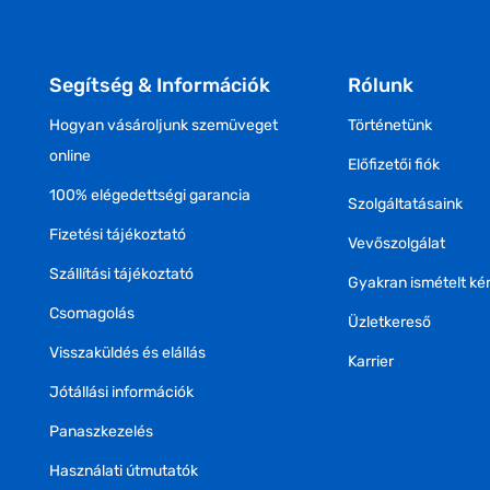
Segítség & Információk
Rólunk
Hogyan vásároljunk szemüveget
Történetünk
online
Előfizetői fiók
100% elégedettségi garancia
Szolgáltatásaink
Fizetési tájékoztató
Vevőszolgálat
Szállítási tájékoztató
Gyakran ismételt ké
Csomagolás
Üzletkereső
Visszaküldés és elállás
Karrier
Jótállási információk
Panaszkezelés
Használati útmutatók