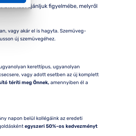
iztosítást ajánljuk figyelmébe, melyről
an, vagy akár el is hagyta. Szemüveg-
jusson új szemüvegéhez.
ugyanolyan kerettípus, ugyanolyan
secsere, vagy adott esetben az új komplett
ító téríti meg Önnek,
amennyiben él a
ány napon belül kollégáink az eredeti
goldásként
egyszeri 50%-os kedvezményt