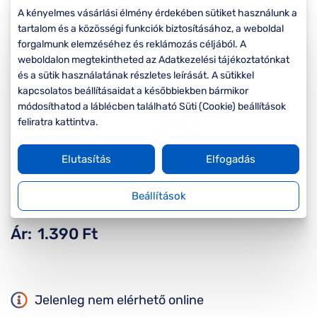
Komplett 20%
Blog
á
A kényelmes vásárlási élmény érdekében sütiket használunk a
minden
tartalom és a közösségi funkciók biztosításához, a weboldal
G
szemüvegekre
zletek
forgalmunk elemzéséhez és reklámozás céljából. A
k
Seen Belépőár
weboldalon megtekintheted az Adatkezelési tájékoztatónkat
T
ajánlat
és a sütik használatának részletes leírását. A sütikkel
c
kapcsolatos beállításaidat a későbbiekben bármikor
módosíthatod a láblécben található Süti (Cookie) beállítások
feliratra kattintva.
Elutasítás
Elfogadás
Beállítások
Ár:
1.390 Ft
Jelenleg nem elérhető online