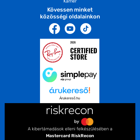
Karrier
Kövessen minket
közösségi oldalainkon
Árukereső.hu
A kibertámadások elleni felkészülésében a
Mastercard RiskRecon