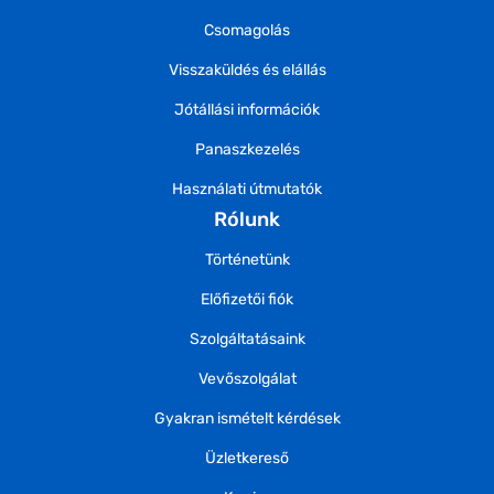
Csomagolás
Visszaküldés és elállás
Jótállási információk
Panaszkezelés
Használati útmutatók
Rólunk
Történetünk
Előfizetői fiók
Szolgáltatásaink
Vevőszolgálat
Gyakran ismételt kérdések
Üzletkereső