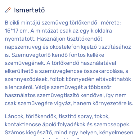
Ismertető
Bicikli mintájú szemüveg törlőkendő , mérete:
15*17 cm. A mintázat csak az egyik oldalra
nyomtatott. Használjon tisztítókendőt
napszemüveg és okostelefon kijelző tisztításához
is. Szemüvegtörlő kendő fontos kelléke
szemüvegének. A törlőkendő használatával
elkerülhető a szemüveglencse összekarcolása, a
szennyeződések, foltok könnyedén eltávolíthatók
a lencséről. Védje szemüvegét a többször
használatos szemüvegtiszító kendővel, így nem
csak szemüvegére vigyáz, hanem környezetére is.
Láncok, törlőkendők, tisztító spray, tokok,
kontaktlencse ápoló folyadékok és szemcseppek.
Számos kiegészítő, mind egy helyen, kényelmesen