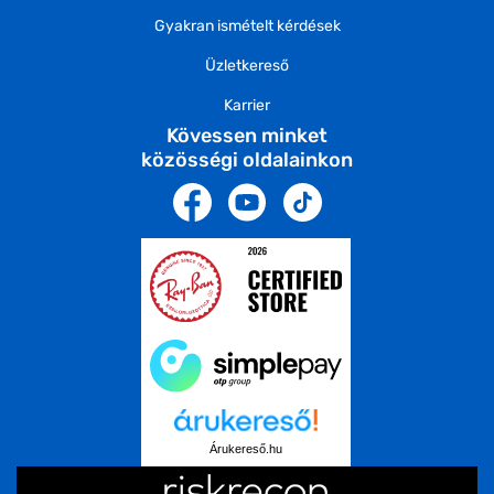
Gyakran ismételt kérdések
Üzletkereső
Karrier
Kövessen minket
közösségi oldalainkon
Árukereső.hu