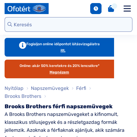
napszemüvegek
Unofficial
DbyD
Ray-Ban
Ralph
Gondoskodjunk
Kontaktlencse
S
Webshop kínálat
Arcfor
Polarizált
szemünkről
e
Seen
Seen
Guess
Tommy
Márkaismertető
napszemüvegek
Hilfiger
Virtuális
Virtuál
Kerettípusok
S
DbyD
Unofficial
Armani
szemüvegpróba
napsz
Virtuális
b
Exchange
Emporio
napszemüvegpróba
Armani
Szemüveg-
kciók
Dioptr
T
Ralph
Foglaljon online időpontot látásvizsgálatra
kiegészítők
napsz
s
itt.
Lauren
Ray-Ban
emüveg
Kategória
Online vásárlás
További
Armani
útmutató
Online: akár 50% keretekre és 20% lencsékre*
zemüveg
Női
márkáink
Exchange
T
Megnézem
l
Férfi
Jimmy Choo
gészítők
Kategória
Nyitólap
Napszemüvegek
Férfi
M
További
s
aktlencse
Brooks Brothers
Női
márkáink
Brooks Brothers férfi napszemüvegek
megtekintése
S
Férfi
árkák
d
A Brooks Brothers napszemüvegeket a kifinomult,
Gyermek
e
klasszikus stílusjegyek és a részletgazdag formák
áltatások
Kollekciók
jellemzik. Azoknak a férfiaknak ajánljuk, akik számára
S