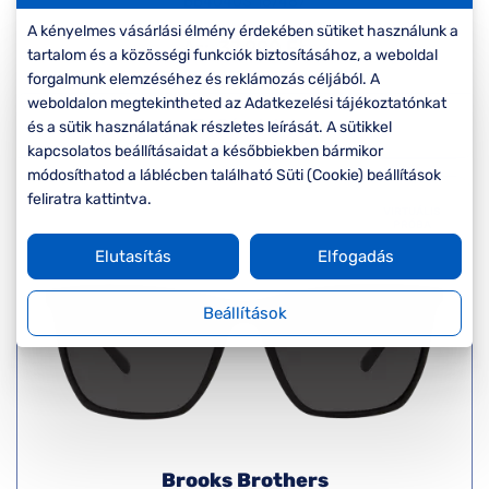
BB4040S 167487
A kényelmes vásárlási élmény érdekében sütiket használunk a
Ár:
37.990 Ft
tartalom és a közösségi funkciók biztosításához, a weboldal
forgalmunk elemzéséhez és reklámozás céljából. A
weboldalon megtekintheted az Adatkezelési tájékoztatónkat
Részletek
és a sütik használatának részletes leírását. A sütikkel
kapcsolatos beállításaidat a későbbiekben bármikor
módosíthatod a láblécben található Süti (Cookie) beállítások
feliratra kattintva.
VIRTUÁLIS
PRÓBA
Elutasítás
Elfogadás
Beállítások
Brooks Brothers