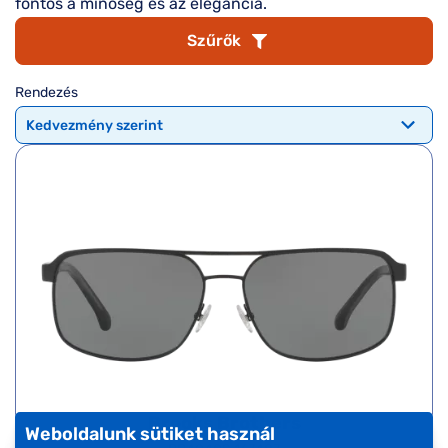
Komplett 20%
Blog
fontos a minőség és az elegancia.
á
minden
Szűrők
G
szemüvegekre
zletek
k
Seen Belépőár
Rendezés
T
ajánlat
c
Brooks Brothers
Weboldalunk sütiket használ