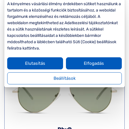
Komplett 20%
Blog
díszítéssel és részletekkel, minőségi anyagok
á
A kényelmes vásárlási élmény érdekében sütiket használunk a
minden
felhasználásával.
tartalom és a közösségi funkciók biztosításához, a weboldal
G
szemüvegekre
zletek
forgalmunk elemzéséhez és reklámozás céljából. A
k
Szűrők
weboldalon megtekintheted az Adatkezelési tájékoztatónkat
Seen Belépőár
és a sütik használatának részletes leírását. A sütikkel
T
ajánlat
Rendezés
kapcsolatos beállításaidat a későbbiekben bármikor
c
módosíthatod a láblécben található Süti (Cookie) beállítások
feliratra kattintva.
Elutasítás
Elfogadás
Beállítások