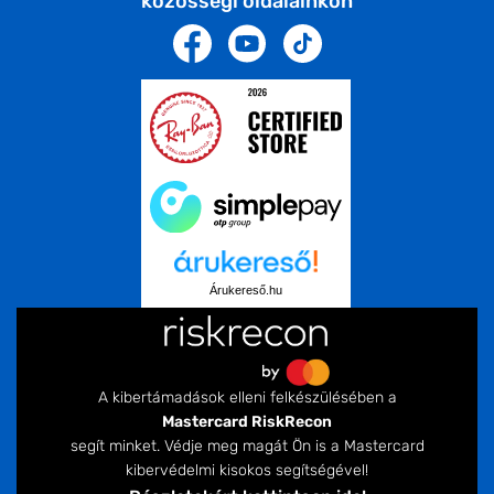
közösségi oldalainkon
Árukereső.hu
A kibertámadások elleni felkészülésében a
Mastercard RiskRecon
segít minket. Védje meg magát Ön is a Mastercard
kibervédelmi kisokos segítségével!