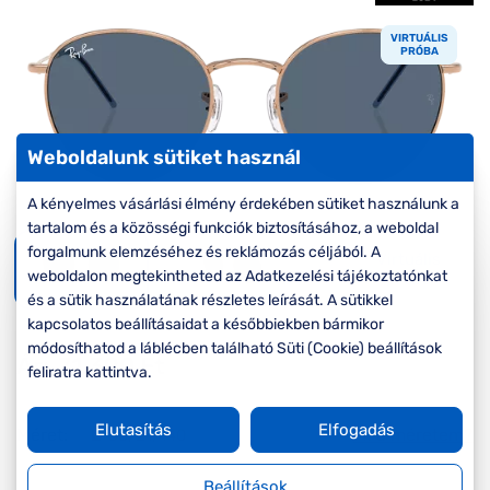
Komplett 20%
Blog
á
minden
VIRTUÁLIS
G
szemüvegekre
zletek
PRÓBA
k
Seen Belépőár
T
ajánlat
c
Weboldalunk sütiket használ
A kényelmes vásárlási élmény érdekében sütiket használunk a
tartalom és a közösségi funkciók biztosításához, a weboldal
forgalmunk elemzéséhez és reklámozás céljából. A
Virtuális
weboldalon megtekintheted az Adatkezelési tájékoztatónkat
próba
és a sütik használatának részletes leírását. A sütikkel
kapcsolatos beállításaidat a későbbiekben bármikor
módosíthatod a láblécben található Süti (Cookie) beállítások
Ár:
71.390 Ft
feliratra kattintva.
Elutasítás
Elfogadás
Méret:
Mi a méretem?
L
53/21/140
Beállítások