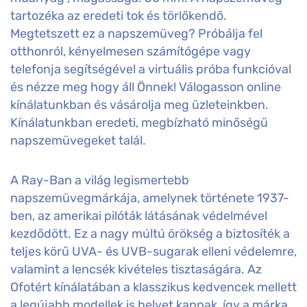
tartozéka az eredeti tok és törlőkendő.
Megtetszett ez a napszemüveg? Próbálja fel
otthonról, kényelmesen számítógépe vagy
telefonja segítségével a virtuális próba funkcióval
és nézze meg hogy áll Önnek! Válogasson online
kínálatunkban és vásárolja meg üzleteinkben.
Kínálatunkban eredeti, megbízható minőségű
napszemüvegeket talál.
A Ray-Ban a világ legismertebb
napszemüvegmárkája, amelynek története 1937-
ben, az amerikai pilóták látásának védelmével
kezdődött. Ez a nagy múltú örökség a biztosíték a
teljes körű UVA- és UVB-sugarak elleni védelemre,
valamint a lencsék kivételes tisztaságára. Az
Ofotért kínálatában a klasszikus kedvencek mellett
a legújabb modellek is helyet kapnak, így a márka