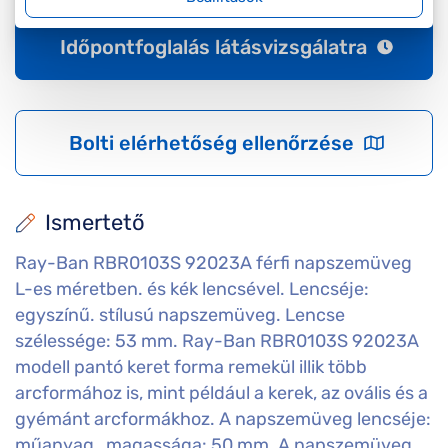
Időpontfoglalás látásvizsgálatra
Bolti elérhetőség ellenőrzése
Ismertető
Ray-Ban RBR0103S 92023A férfi napszemüveg
L-es méretben. és kék lencsével. Lencséje:
egyszínű. stílusú napszemüveg. Lencse
szélessége: 53 mm. Ray-Ban RBR0103S 92023A
modell pantó keret forma remekül illik több
arcformához is, mint például a kerek, az ovális és a
gyémánt arcformákhoz. A napszemüveg lencséje:
műanyag , magassága: 50 mm. A napszemüveg