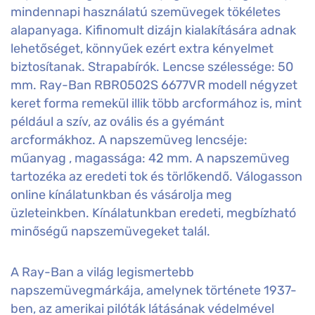
mindennapi használatú szemüvegek tökéletes
alapanyaga. Kifinomult dizájn kialakítására adnak
lehetőséget, könnyűek ezért extra kényelmet
biztosítanak. Strapabírók. Lencse szélessége: 50
mm. Ray-Ban RBR0502S 6677VR modell négyzet
keret forma remekül illik több arcformához is, mint
például a szív, az ovális és a gyémánt
arcformákhoz. A napszemüveg lencséje:
műanyag , magassága: 42 mm. A napszemüveg
tartozéka az eredeti tok és törlőkendő. Válogasson
online kínálatunkban és vásárolja meg
üzleteinkben. Kínálatunkban eredeti, megbízható
minőségű napszemüvegeket talál.
A Ray-Ban a világ legismertebb
napszemüvegmárkája, amelynek története 1937-
ben, az amerikai pilóták látásának védelmével