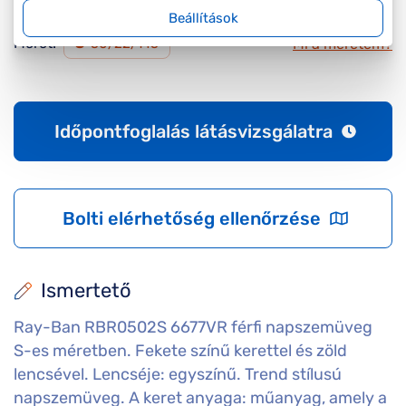
Beállítások
Méret:
Mi a méretem?
S
50/22/145
Időpontfoglalás látásvizsgálatra
Bolti elérhetőség ellenőrzése
Ismertető
Ray-Ban RBR0502S 6677VR férfi napszemüveg
S-es méretben. Fekete színű kerettel és zöld
lencsével. Lencséje: egyszínű. Trend stílusú
napszemüveg. A keret anyaga: műanyag, amely a