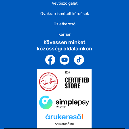
Vevőszolgálat
Gyakran ismételt kérdések
Üzletkereső
Karrier
Kövessen minket
közösségi oldalainkon
Árukereső.hu