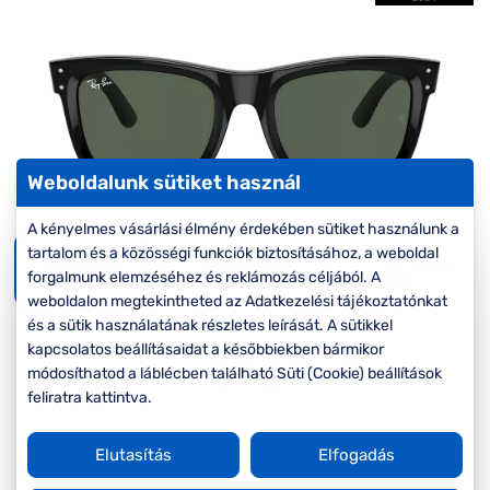
Komplett 20%
Blog
á
minden
G
szemüvegekre
zletek
k
Seen Belépőár
T
ajánlat
c
Weboldalunk sütiket használ
A kényelmes vásárlási élmény érdekében sütiket használunk a
tartalom és a közösségi funkciók biztosításához, a weboldal
forgalmunk elemzéséhez és reklámozás céljából. A
weboldalon megtekintheted az Adatkezelési tájékoztatónkat
és a sütik használatának részletes leírását. A sütikkel
kapcsolatos beállításaidat a későbbiekben bármikor
módosíthatod a láblécben található Süti (Cookie) beállítások
feliratra kattintva.
Elutasítás
Elfogadás
Ár:
71.490 Ft