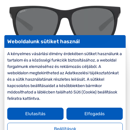
Komplett 20%
Blog
á
minden
G
szemüvegekre
zletek
k
Seen Belépőár
T
ajánlat
c
Weboldalunk sütiket használ
A kényelmes vásárlási élmény érdekében sütiket használunk a
tartalom és a közösségi funkciók biztosításához, a weboldal
forgalmunk elemzéséhez és reklámozás céljából. A
weboldalon megtekintheted az Adatkezelési tájékoztatónkat
és a sütik használatának részletes leírását. A sütikkel
kapcsolatos beállításaidat a későbbiekben bármikor
Ár:
19.790 Ft
módosíthatod a láblécben található Süti (Cookie) beállítások
feliratra kattintva.
Méret:
Mi a méretem?
M
57/16/145
Elutasítás
Elfogadás
Beállítások