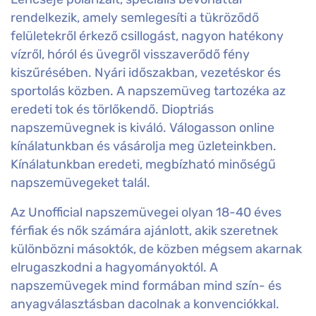
rendelkezik, amely semlegesíti a tükröződő
felületekről érkező csillogást, nagyon hatékony
vízről, hóról és üvegről visszaverődő fény
kiszűrésében. Nyári időszakban, vezetéskor és
sportolás közben. A napszemüveg tartozéka az
eredeti tok és törlőkendő. Dioptriás
napszemüvegnek is kiváló. Válogasson online
kínálatunkban és vásárolja meg üzleteinkben.
Kínálatunkban eredeti, megbízható minőségű
napszemüvegeket talál.
Az Unofficial napszemüvegei olyan 18-40 éves
férfiak és nők számára ajánlott, akik szeretnek
különbözni másoktók, de közben mégsem akarnak
elrugaszkodni a hagyományoktól. A
napszemüvegek mind formában mind szín- és
anyagválasztásban dacolnak a konvenciókkal.