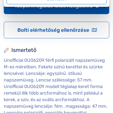
Időpontfoglalás látásvizsgálatra
Bolti elérhetőség ellenőrzése
Ismertető
Unofficial 0UO6209 férfi polarizált napszemüveg
M-es méretben. Fekete színű kerettel és szürke
lencsével. Lencséje: egyszínű. stílusú
napszemüveg. Lencse szélessége: 57 mm.
Unofficial 0UO6209 modell téglalap keret forma
remekül illik több arcformához is, mint például a
kerek, a szív, és az ovális arcformákhoz. A
napszemüveg lencséje: fém , magassága: 47 mm.
Lencséje polarizált, speciális bevonattal