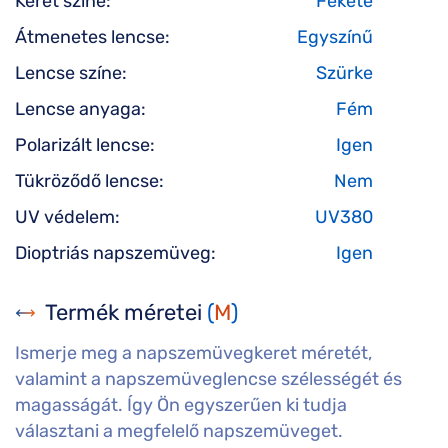
Keret színe:
Fekete
Átmenetes lencse:
Egyszínű
Lencse színe:
Szürke
Lencse anyaga:
Fém
Polarizált lencse:
Igen
Tükröződő lencse:
Nem
UV védelem:
UV380
Dioptriás napszemüveg:
Igen
Termék méretei
(
M
)
Ismerje meg a napszemüvegkeret méretét,
valamint a napszemüveglencse szélességét és
magasságát. Így Ön egyszerűen ki tudja
választani a megfelelő napszemüveget.