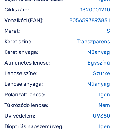
Cikkszám:
1320001210
Vonalkód (EAN):
8056597893831
Méret:
S
Keret színe:
Transzparens
Keret anyaga:
Műanyag
Átmenetes lencse:
Egyszínű
Lencse színe:
Szürke
Lencse anyaga:
Műanyag
Polarizált lencse:
Igen
Tükröződő lencse:
Nem
UV védelem:
UV380
Dioptriás napszemüveg:
Igen