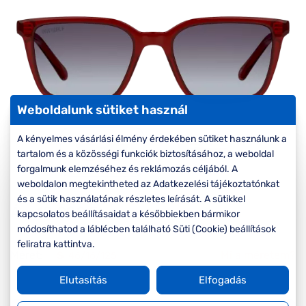
Komplett 20%
Blog
á
minden
G
szemüvegekre
zletek
k
Seen Belépőár
T
ajánlat
c
Weboldalunk sütiket használ
A kényelmes vásárlási élmény érdekében sütiket használunk a
tartalom és a közösségi funkciók biztosításához, a weboldal
forgalmunk elemzéséhez és reklámozás céljából. A
weboldalon megtekintheted az Adatkezelési tájékoztatónkat
és a sütik használatának részletes leírását. A sütikkel
Ár:
12.090 Ft
kapcsolatos beállításaidat a későbbiekben bármikor
módosíthatod a láblécben található Süti (Cookie) beállítások
feliratra kattintva.
Méret:
Mi a méretem?
S
46/16/125
Elutasítás
Elfogadás