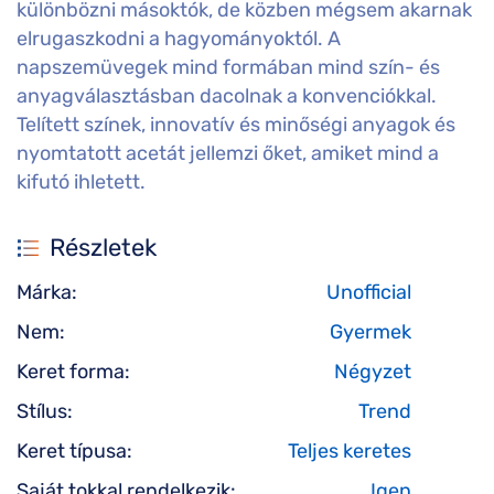
különbözni másoktók, de közben mégsem akarnak
elrugaszkodni a hagyományoktól. A
napszemüvegek mind formában mind szín- és
anyagválasztásban dacolnak a konvenciókkal.
Telített színek, innovatív és minőségi anyagok és
nyomtatott acetát jellemzi őket, amiket mind a
kifutó ihletett.
Részletek
Márka:
Unofficial
Nem:
Gyermek
Keret forma:
Négyzet
Stílus:
Trend
Keret típusa:
Teljes keretes
Saját tokkal rendelkezik:
Igen