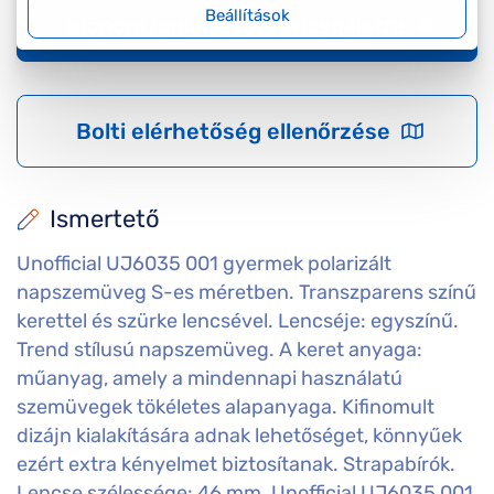
Beállítások
Időpontfoglalás látásvizsgálatra
Bolti elérhetőség ellenőrzése
Ismertető
Unofficial UJ6035 001 gyermek polarizált
napszemüveg S-es méretben. Transzparens színű
kerettel és szürke lencsével. Lencséje: egyszínű.
Trend stílusú napszemüveg. A keret anyaga:
műanyag, amely a mindennapi használatú
szemüvegek tökéletes alapanyaga. Kifinomult
dizájn kialakítására adnak lehetőséget, könnyűek
ezért extra kényelmet biztosítanak. Strapabírók.
Lencse szélessége: 46 mm. Unofficial UJ6035 001