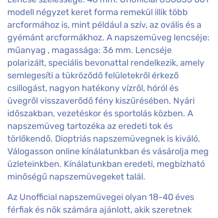
modell négyzet keret forma remekül illik több
arcformához is, mint például a szív, az ovális és a
gyémánt arcformákhoz. A napszemüveg lencséje:
műanyag , magassága: 36 mm. Lencséje
polarizált, speciális bevonattal rendelkezik, amely
semlegesíti a tükröződő felületekről érkező
csillogást, nagyon hatékony vízről, hóról és
üvegről visszaverődő fény kiszűrésében. Nyári
időszakban, vezetéskor és sportolás közben. A
napszemüveg tartozéka az eredeti tok és
törlőkendő. Dioptriás napszemüvegnek is kiváló.
Válogasson online kínálatunkban és vásárolja meg
üzleteinkben. Kínálatunkban eredeti, megbízható
minőségű napszemüvegeket talál.
Az Unofficial napszemüvegei olyan 18-40 éves
férfiak és nők számára ajánlott, akik szeretnek