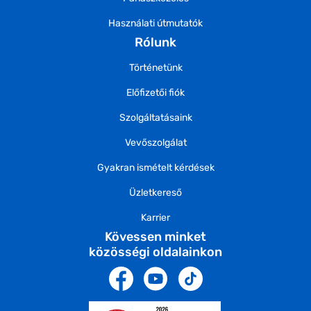
Használati útmutatók
Rólunk
Történetünk
Előfizetői fiók
Szolgáltatásaink
Vevőszolgálat
Gyakran ismételt kérdések
Üzletkereső
Karrier
Kövessen minket
közösségi oldalainkon