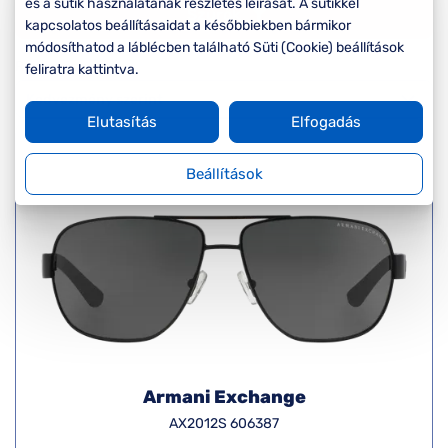
Komplett 20%
Blog
és a sütik használatának részletes leírását. A sütikkel
á
Szűrők
minden
kapcsolatos beállításaidat a későbbiekben bármikor
G
szemüvegekre
zletek
módosíthatod a láblécben található Süti (Cookie) beállítások
k
Rendezés
feliratra kattintva.
Seen Belépőár
T
ajánlat
Elutasítás
Elfogadás
c
Beállítások
Armani Exchange
AX2012S 606387