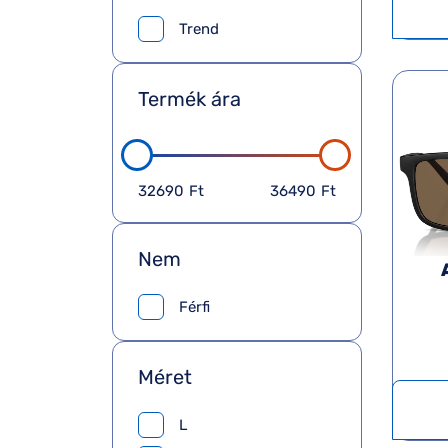
Trend
Termék ára
32690
Ft
36490
Ft
Nem
Férfi
Méret
L