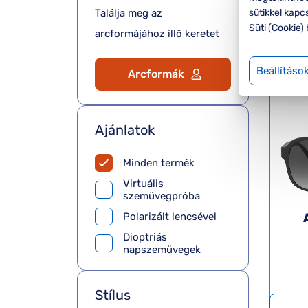
Az Ofot
sütikkel kapc
Találja meg az
napsze
Süti (Cookie) 
arcformájához illő keretet
Beállításo
Arcformák
Ajánlatok
Minden termék
Virtuális
szemüvegpróba
Polarizált lencsével
Dioptriás
napszemüvegek
Stílus