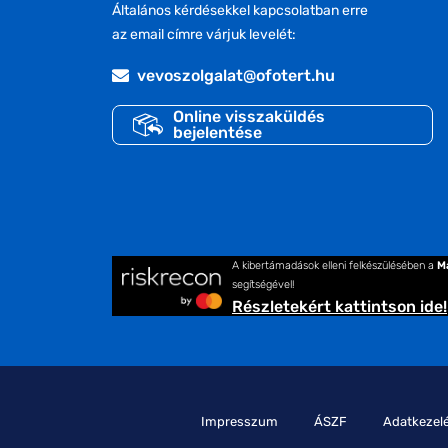
Általános kérdésekkel kapcsolatban erre
az email címre várjuk levelét:
vevoszolgalat@ofotert.hu
Online visszaküldés
bejelentése
A kibertámadások elleni felkészülésében a
M
segítségével!
Részletekért kattintson ide!
Impresszum
ÁSZF
Adatkezelé