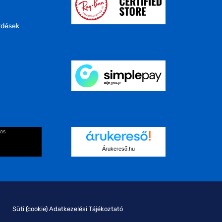
rdések
kos
Árukereső.hu
Süti (cookie) Adatkezelési Tájékoztató