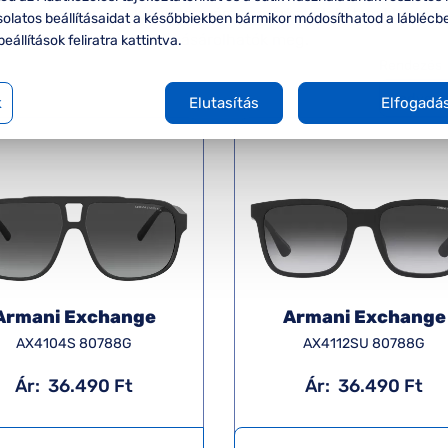
ért napszemüveg kínálata számos márkat ölel át, exkluzív é
solatos beállításaidat a későbbiekben bármikor módosíthatod a láblécb
müvegek üzleteinkben vásárolhatók meg.
beállítások feliratra kattintva.
Rendezés
k
Elutasítás
Elfogadá
Armani Exchange
Armani Exchange
AX4104S 80788G
AX4112SU 80788G
Ár:
36.490 Ft
Ár:
36.490 Ft