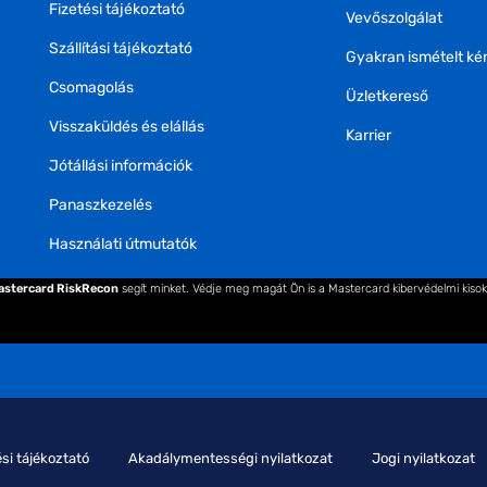
Fizetési tájékoztató
Vevőszolgálat
Szállítási tájékoztató
Gyakran ismételt ké
Csomagolás
Üzletkereső
Visszaküldés és elállás
Karrier
Jótállási információk
Panaszkezelés
Használati útmutatók
astercard RiskRecon
segít minket. Védje meg magát Ön is a Mastercard kibervédelmi kiso
si tájékoztató
Akadálymentességi nyilatkozat
Jogi nyilatkozat