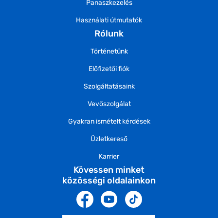
Panaszkezelés
Használati útmutatók
Rólunk
Történetünk
Előfizetői fiók
Szolgáltatásaink
Vevőszolgálat
Gyakran ismételt kérdések
Üzletkereső
Karrier
Kövessen minket
közösségi oldalainkon