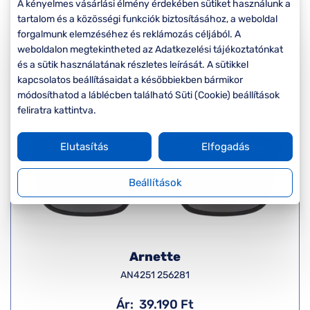
Komplett 20%
Blog
á
A kényelmes vásárlási élmény érdekében sütiket használunk a
minden
tartalom és a közösségi funkciók biztosításához, a weboldal
Rendezés
G
szemüvegekre
zletek
forgalmunk elemzéséhez és reklámozás céljából. A
k
weboldalon megtekintheted az Adatkezelési tájékoztatónkat
Seen Belépőár
és a sütik használatának részletes leírását. A sütikkel
T
ajánlat
kapcsolatos beállításaidat a későbbiekben bármikor
c
módosíthatod a láblécben található Süti (Cookie) beállítások
feliratra kattintva.
Elutasítás
Elfogadás
Beállítások
Arnette
AN4251 256281
Ár:
39.190 Ft