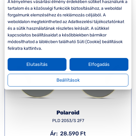
Komplett 20%
Blog
á
A kényelmes vásárlási élmény érdekében sütiket használunk a
minden
tartalom és a közösségi funkciók biztosításához, a weboldal
Rendezés
G
szemüvegekre
zletek
forgalmunk elemzéséhez és reklámozás céljából. A
k
weboldalon megtekintheted az Adatkezelési tájékoztatónkat
Seen Belépőár
és a sütik használatának részletes leírását. A sütikkel
T
ajánlat
kapcsolatos beállításaidat a későbbiekben bármikor
c
módosíthatod a láblécben található Süti (Cookie) beállítások
feliratra kattintva.
Elutasítás
Elfogadás
Beállítások
Polaroid
PLD 2053/S 2F7
Ár:
28.590 Ft