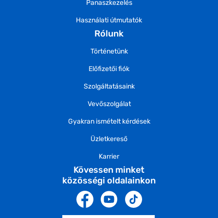
Panaszkezelés
Használati útmutatók
Rólunk
Történetünk
Előfizetői fiók
Szolgáltatásaink
Vevőszolgálat
Gyakran ismételt kérdések
Üzletkereső
Karrier
Kövessen minket
közösségi oldalainkon