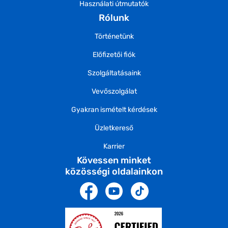
Használati útmutatók
Rólunk
Történetünk
Előfizetői fiók
Szolgáltatásaink
Vevőszolgálat
Gyakran ismételt kérdések
Üzletkereső
Karrier
Kövessen minket
közösségi oldalainkon