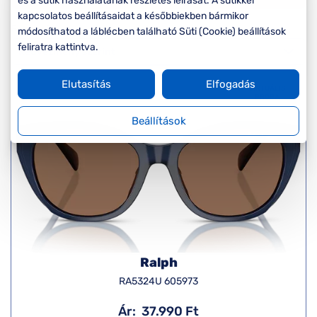
Komplett 20%
Blog
és a sütik használatának részletes leírását. A sütikkel
á
minden
kapcsolatos beállításaidat a későbbiekben bármikor
Rendezés
G
szemüvegekre
módosíthatod a láblécben található Süti (Cookie) beállítások
zletek
k
feliratra kattintva.
Seen Belépőár
T
ajánlat
Elutasítás
Elfogadás
c
VIRTUÁLIS
PRÓBA
Beállítások
Ralph
RA5324U 605973
Ár:
37.990 Ft