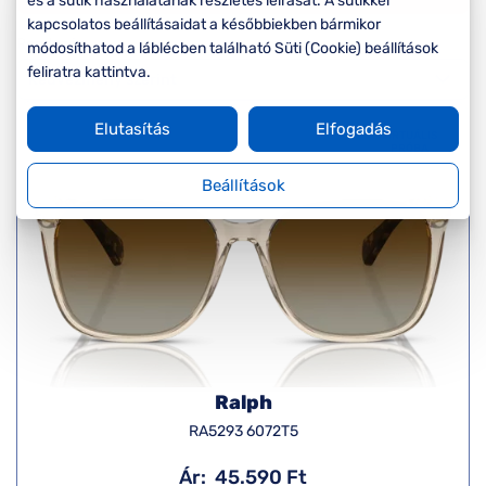
Komplett 20%
Blog
és a sütik használatának részletes leírását. A sütikkel
á
minden
kapcsolatos beállításaidat a későbbiekben bármikor
Rendezés
G
szemüvegekre
módosíthatod a láblécben található Süti (Cookie) beállítások
zletek
k
feliratra kattintva.
Seen Belépőár
T
ajánlat
Elutasítás
Elfogadás
c
VIRTUÁLIS
PRÓBA
Beállítások
Ralph
RA5293 6072T5
Ár:
45.590 Ft