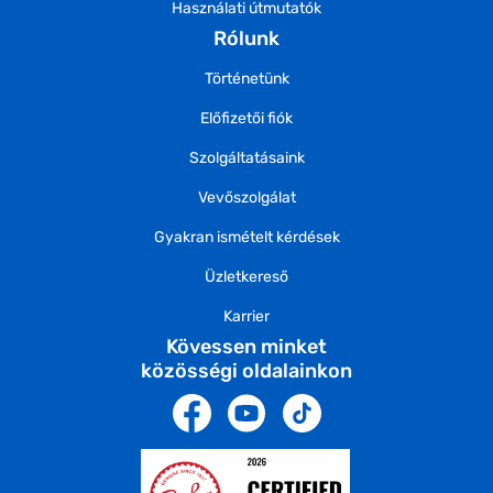
Használati útmutatók
Rólunk
Történetünk
Előfizetői fiók
Szolgáltatásaink
Vevőszolgálat
Gyakran ismételt kérdések
Üzletkereső
Karrier
Kövessen minket
közösségi oldalainkon