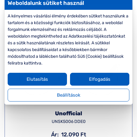
Komplett 20%
Blog
á
Weboldalunk sütiket használ
minden
Rendezés
G
szemüvegekre
zletek
A kényelmes vásárlási élmény érdekében sütiket használunk a
k
tartalom és a közösségi funkciók biztosításához, a weboldal
Seen Belépőár
forgalmunk elemzéséhez és reklámozás céljából. A
T
ajánlat
weboldalon megtekintheted az Adatkezelési tájékoztatónkat
c
és a sütik használatának részletes leírását. A sütikkel
kapcsolatos beállításaidat a későbbiekben bármikor
módosíthatod a láblécben található Süti (Cookie) beállítások
feliratra kattintva.
Elutasítás
Elfogadás
Beállítások
Unofficial
UNSK5006 DDE0
Ár:
12.090 Ft