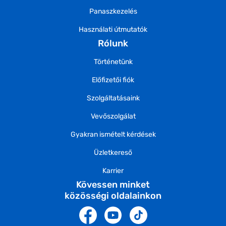
Panaszkezelés
Használati útmutatók
Rólunk
Történetünk
Előfizetői fiók
Szolgáltatásaink
Vevőszolgálat
Gyakran ismételt kérdések
Üzletkereső
Karrier
Kövessen minket
közösségi oldalainkon