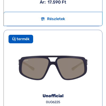
Ár:
17.590 Ft
Részletek
Új termék
Unofficial
0UO6225