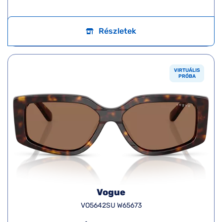
Részletek
VIRTUÁLIS
PRÓBA
Vogue
VO5642SU W65673