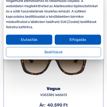
Komplett 20%
Blog
forgalmunk elemzéséhez és reklámozás céljából. A
á
minden
weboldalon megtekintheted az Adatkezelési tájékoztatónkat
Rendezés
G
szemüvegekre
zletek
és a sütik használatának részletes leírását. A sütikkel
k
kapcsolatos beállításaidat a későbbiekben bármikor
Seen Belépőár
módosíthatod a láblécben található Süti (Cookie) beállítások
T
ajánlat
feliratra kattintva.
c
Elutasítás
Elfogadás
Beállítások
Vogue
VO5338S W65613
Ár:
40.590 Ft