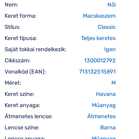
Nem:
Női
Keret forma:
Macskaszem
Stílus:
Classic
Keret típusa:
Teljes keretes
Saját tokkal rendelkezik:
Igen
Cikkszám:
1300012792
Vonalkód (EAN):
713132515891
Méret:
M
Keret színe:
Havana
Keret anyaga:
Műanyag
Átmenetes lencse:
Átmenetes
Lencse színe:
Barna
Lencse anyaga:
Műanyag