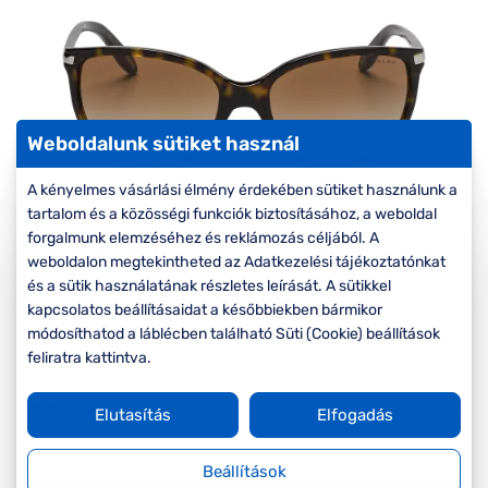
Komplett 20%
Blog
á
minden
G
szemüvegekre
zletek
k
Seen Belépőár
T
ajánlat
c
Weboldalunk sütiket használ
A kényelmes vásárlási élmény érdekében sütiket használunk a
tartalom és a közösségi funkciók biztosításához, a weboldal
forgalmunk elemzéséhez és reklámozás céljából. A
weboldalon megtekintheted az Adatkezelési tájékoztatónkat
és a sütik használatának részletes leírását. A sütikkel
kapcsolatos beállításaidat a későbbiekben bármikor
Ár:
42.390 Ft
módosíthatod a láblécben található Süti (Cookie) beállítások
feliratra kattintva.
Méret:
Mi a méretem?
M
57/17/135
Elutasítás
Elfogadás
Beállítások