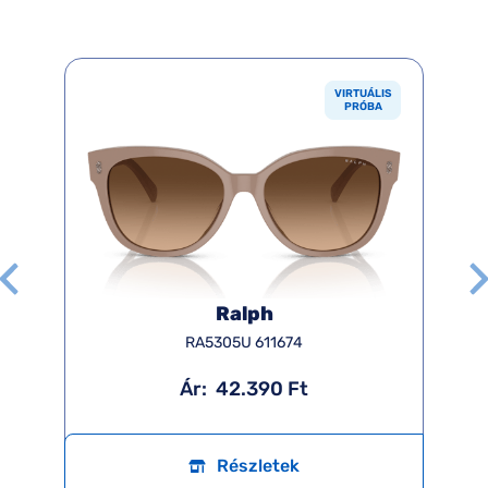
VIRTUÁLIS
PRÓBA
Ralph
RA5305U 611674
Ár:
42.390 Ft
Részletek