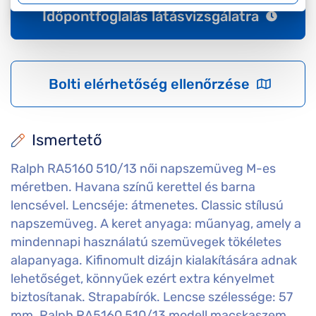
Időpontfoglalás látásvizsgálatra
Bolti elérhetőség ellenőrzése
Ismertető
Ralph RA5160 510/13 női napszemüveg M-es
méretben. Havana színű kerettel és barna
lencsével. Lencséje: átmenetes. Classic stílusú
napszemüveg. A keret anyaga: műanyag, amely a
mindennapi használatú szemüvegek tökéletes
alapanyaga. Kifinomult dizájn kialakítására adnak
lehetőséget, könnyűek ezért extra kényelmet
biztosítanak. Strapabírók. Lencse szélessége: 57
mm. Ralph RA5160 510/13 modell macskaszem