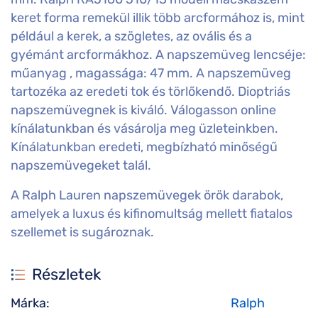
keret forma remekül illik több arcformához is, mint
például a kerek, a szögletes, az ovális és a
gyémánt arcformákhoz. A napszemüveg lencséje:
műanyag , magassága: 47 mm. A napszemüveg
tartozéka az eredeti tok és törlőkendő. Dioptriás
napszemüvegnek is kiváló. Válogasson online
kínálatunkban és vásárolja meg üzleteinkben.
Kínálatunkban eredeti, megbízható minőségű
napszemüvegeket talál.
A Ralph Lauren napszemüvegek örök darabok,
amelyek a luxus és kifinomultság mellett fiatalos
szellemet is sugároznak.
Részletek
Márka:
Ralph