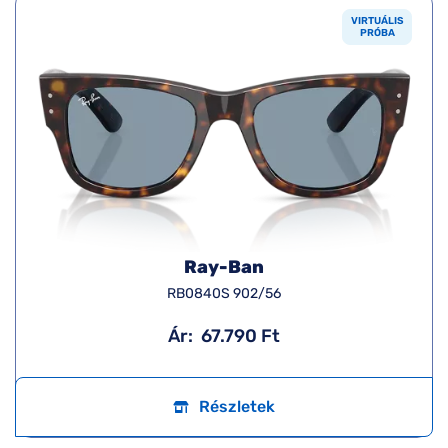
VIRTUÁLIS
PRÓBA
Ray-Ban
RB0840S 902/56
Ár:
67.790 Ft
Részletek