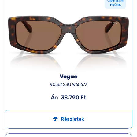
VIRTUÁLIS
PRÓBA
Vogue
VO5642SU W65673
Ár:
38.790 Ft
Részletek