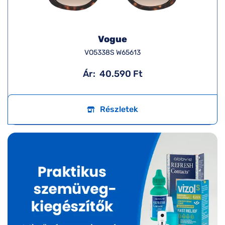
Vogue
VO5338S W65613
Ár:
40.590 Ft
Részletek