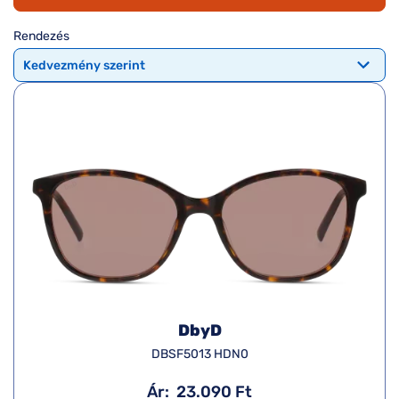
Komplett 20%
Blog
á
minden
Rendezés
G
szemüvegekre
zletek
k
Seen Belépőár
T
ajánlat
c
DbyD
DBSF5013 HDN0
Ár:
23.090 Ft