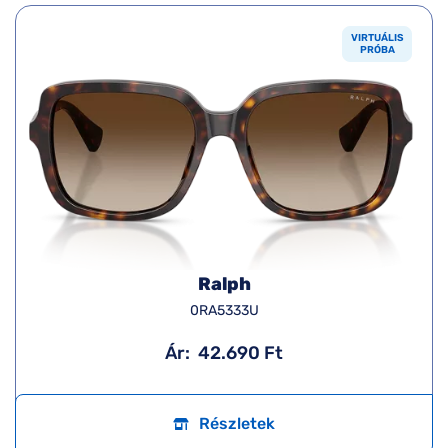
VIRTUÁLIS
PRÓBA
Ralph
0RA5333U
Ár:
42.690 Ft
Részletek