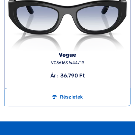
Vogue
VO5616S W44/19
Ár:
36.790 Ft
Részletek