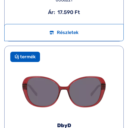
0UO6221
Ár:
17.590 Ft
Részletek
Új termék
DbyD