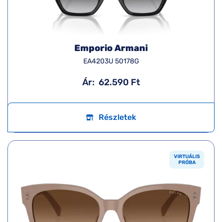
Emporio Armani
EA4203U 50178G
Ár:
62.590 Ft
Részletek
VIRTUÁLIS
PRÓBA