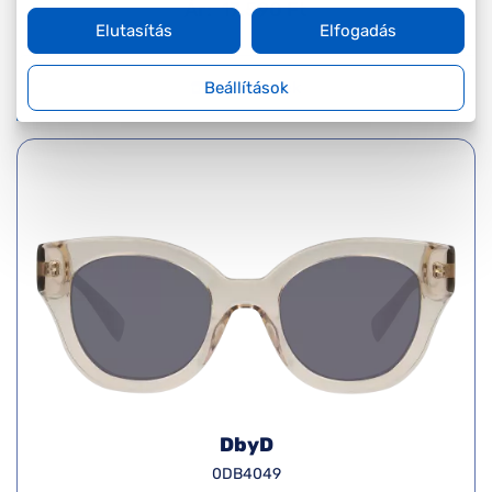
Ár:
17.590 Ft
Elutasítás
Elfogadás
Részletek
Beállítások
DbyD
0DB4049