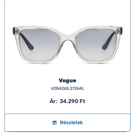
Vogue
VO5426S 27264L
Ár:
34.290 Ft
Részletek