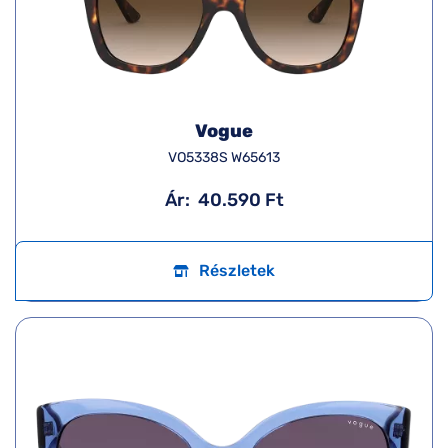
Vogue
VO5338S W65613
Ár:
40.590 Ft
Részletek