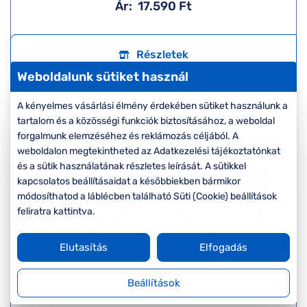
Ár:
17.590 Ft
Részletek
Weboldalunk sütiket használ
A kényelmes vásárlási élmény érdekében sütiket használunk a
tartalom és a közösségi funkciók biztosításához, a weboldal
forgalmunk elemzéséhez és reklámozás céljából. A
weboldalon megtekintheted az Adatkezelési tájékoztatónkat
és a sütik használatának részletes leírását. A sütikkel
kapcsolatos beállításaidat a későbbiekben bármikor
módosíthatod a láblécben található Süti (Cookie) beállítások
feliratra kattintva.
Elutasítás
Elfogadás
Unofficial
Beállítások
UNSK5006 DDE0