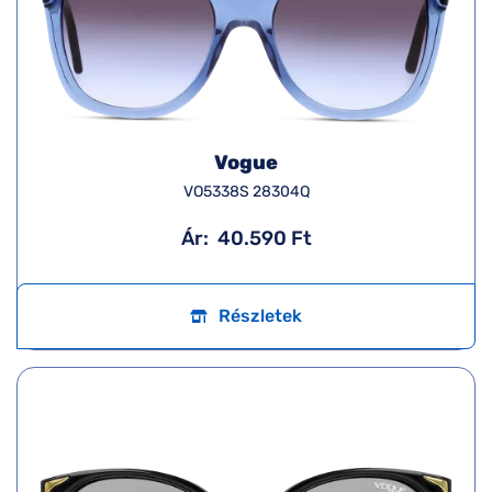
Vogue
VO5338S 28304Q
Ár:
40.590 Ft
Részletek