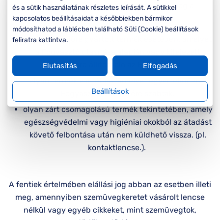
Komplett 20%
Blog
á
elállási jog
az alábbi esetben
nem illeti
meg a
és a sütik használatának részletes leírását. A sütikkel
minden
fogyasztót:
kapcsolatos beállításaidat a későbbiekben bármikor
G
szemüvegekre
zletek
módosíthatod a láblécben található Süti (Cookie) beállítások
k
olyan nem előre gyártott termék esetében, amelyet
feliratra kattintva.
Seen Belépőár
T
ajánlat
a Fogyasztó utasítása alapján vagy kifejezett
c
kérésére állított elő az Eladó, vagy
Elutasítás
Elfogadás
olyan termék esetében, amelyet egyértelműen a
Beállítások
Fogyasztó személyére szabtak.
olyan zárt csomagolású termék tekintetében, amely
egészségvédelmi vagy higiéniai okokból az átadást
követő felbontása után nem küldhető vissza. (pl.
kontaktlencse.).
A fentiek értelmében elállási jog abban az esetben illeti
meg, amennyiben szemüvegkeretet vásárolt lencse
nélkül vagy egyéb cikkeket, mint szemüvegtok,