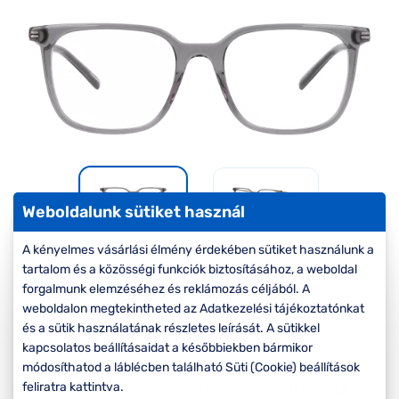
Komplett 20%
Blog
á
minden
G
szemüvegekre
zletek
k
Seen Belépőár
T
ajánlat
c
Weboldalunk sütiket használ
A kényelmes vásárlási élmény érdekében sütiket használunk a
-40%
tartalom és a közösségi funkciók biztosításához, a weboldal
forgalmunk elemzéséhez és reklámozás céljából. A
Korábbi ár:
27.000 Ft
weboldalon megtekintheted az Adatkezelési tájékoztatónkat
és a sütik használatának részletes leírását. A sütikkel
16.200 Ft
Akciós ár:
kapcsolatos beállításaidat a későbbiekben bármikor
módosíthatod a láblécben található Süti (Cookie) beállítások
A feltűntetett ár a szemüvegkeretre vonatkozik.
feliratra kattintva.