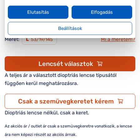
Készleten
Elutasítás
Elfogadás
Online megvásárolható
Beállítások
Méret:
Mi a méretem?
L
53/19/145
Lencsét választok
A teljes ár a választott dioptriás lencse típusától
függően kerül meghatározásra.
Csak a szemüvegkeretet kérem
Dioptriás lencse nélkül, csak a keret.
Az akciós ár / outlet ár csak a szemüvegkeretre vonatkozik, a lencse
ára nem képezi részét az akciós árnak.