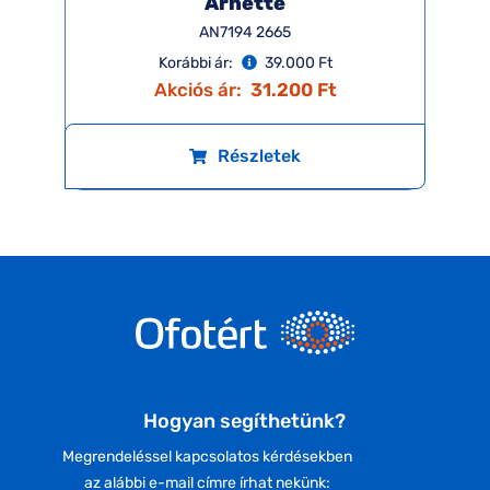
Arnette
AN7194 2665
Korábbi ár:
39.000 Ft
Akciós ár:
31.200 Ft
Részletek
Hogyan segíthetünk?
Megrendeléssel kapcsolatos kérdésekben
az alábbi e-mail címre írhat nekünk: