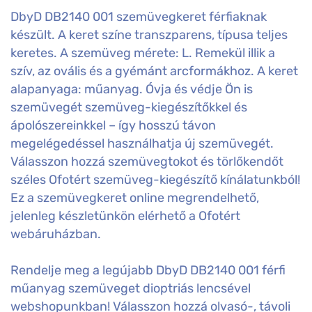
DbyD DB2140 001 szemüvegkeret férfiaknak
készült. A keret színe transzparens, típusa teljes
keretes. A szemüveg mérete: L. Remekül illik a
szív, az ovális és a gyémánt arcformákhoz. A keret
alapanyaga: műanyag. Óvja és védje Ön is
szemüvegét szemüveg-kiegészítőkkel és
ápolószereinkkel – így hosszú távon
megelégedéssel használhatja új szemüvegét.
Válasszon hozzá szemüvegtokot és törlőkendőt
széles Ofotért szemüveg-kiegészítő kínálatunkból!
Ez a szemüvegkeret online megrendelhető,
jelenleg készletünkön elérhető a Ofotért
webáruházban.
Rendelje meg a legújabb DbyD DB2140 001 férfi
műanyag szemüveget dioptriás lencsével
webshopunkban! Válasszon hozzá olvasó-, távoli