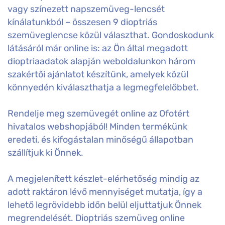
vagy színezett napszemüveg-lencsét
kínálatunkból – összesen 9 dioptriás
szemüveglencse közül választhat. Gondoskodunk
látásáról már online is: az Ön által megadott
dioptriaadatok alapján weboldalunkon három
szakértői ajánlatot készítünk, amelyek közül
könnyedén kiválaszthatja a legmegfelelőbbet.
Rendelje meg szemüvegét online az Ofotért
hivatalos webshopjából! Minden termékünk
eredeti, és kifogástalan minőségű állapotban
szállítjuk ki Önnek.
A megjelenített készlet-elérhetőség mindig az
adott raktáron lévő mennyiséget mutatja, így a
lehető legrövidebb időn belül eljuttatjuk Önnek
megrendelését. Dioptriás szemüveg online