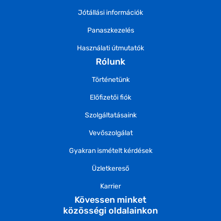
Jótállási információk
Panaszkezelés
Használati útmutatók
Rólunk
Történetünk
Előfizetői fiók
Szolgáltatásaink
Vevőszolgálat
Gyakran ismételt kérdések
Üzletkereső
Karrier
Kövessen minket
közösségi oldalainkon