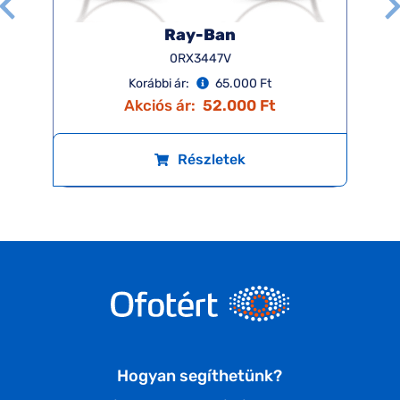
Ray-Ban
0RX3447V
Korábbi ár:
65.000 Ft
Akciós ár:
52.000 Ft
Részletek
Hogyan segíthetünk?