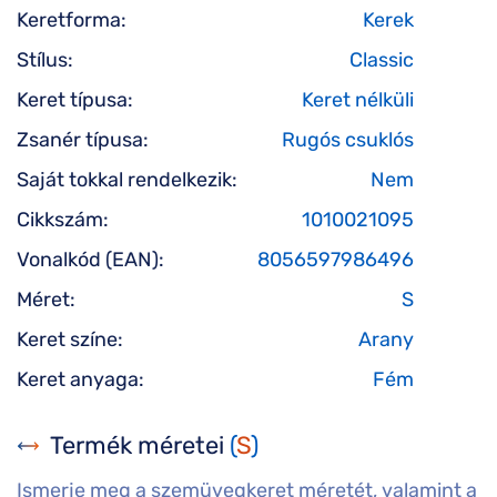
Keretforma:
Kerek
Stílus:
Classic
Keret típusa:
Keret nélküli
Zsanér típusa:
Rugós csuklós
Saját tokkal rendelkezik:
Nem
Cikkszám:
1010021095
Vonalkód (EAN):
8056597986496
Méret:
S
Keret színe:
Arany
Keret anyaga:
Fém
Termék méretei
(
S
)
Ismerje meg a szemüvegkeret méretét, valamint a