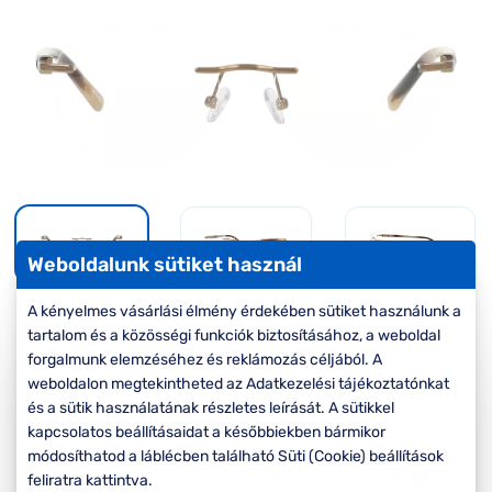
Komplett 20%
Blog
á
minden
G
szemüvegekre
zletek
k
Seen Belépőár
T
ajánlat
c
Weboldalunk sütiket használ
A kényelmes vásárlási élmény érdekében sütiket használunk a
-50%
tartalom és a közösségi funkciók biztosításához, a weboldal
forgalmunk elemzéséhez és reklámozás céljából. A
Korábbi ár:
27.000 Ft
weboldalon megtekintheted az Adatkezelési tájékoztatónkat
13.500 Ft
és a sütik használatának részletes leírását. A sütikkel
Akciós ár:
kapcsolatos beállításaidat a későbbiekben bármikor
módosíthatod a láblécben található Süti (Cookie) beállítások
A feltűntetett ár a szemüvegkeretre vonatkozik.
feliratra kattintva.