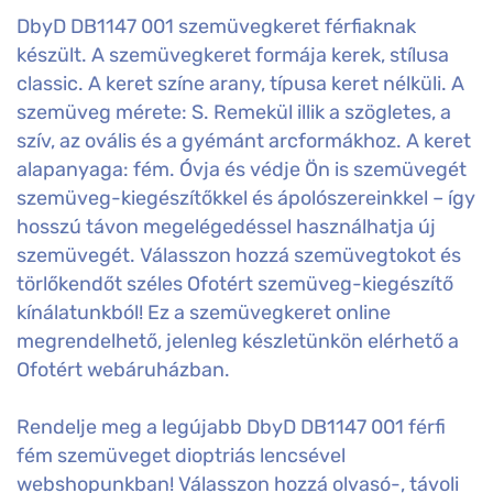
DbyD DB1147 001 szemüvegkeret férfiaknak
készült. A szemüvegkeret formája kerek, stílusa
classic. A keret színe arany, típusa keret nélküli. A
szemüveg mérete: S. Remekül illik a szögletes, a
szív, az ovális és a gyémánt arcformákhoz. A keret
alapanyaga: fém. Óvja és védje Ön is szemüvegét
szemüveg-kiegészítőkkel és ápolószereinkkel – így
hosszú távon megelégedéssel használhatja új
szemüvegét. Válasszon hozzá szemüvegtokot és
törlőkendőt széles Ofotért szemüveg-kiegészítő
kínálatunkból! Ez a szemüvegkeret online
megrendelhető, jelenleg készletünkön elérhető a
Ofotért webáruházban.
Rendelje meg a legújabb DbyD DB1147 001 férfi
fém szemüveget dioptriás lencsével
webshopunkban! Válasszon hozzá olvasó-, távoli