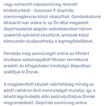
vagy színezett napszemüveg-lencsét
kínálatunkból – összesen 9 dioptriás
szemüveglencse közül választhat. Gondoskodunk
látásáról már online is: az Ön által megadott
dioptriaadatok alapján weboldalunkon három
szakértői ajánlatot készítünk, amelyek közül
könnyedén kiválaszthatja a legmegfelelőbbet.
Rendelje meg szemüvegét online az Ofotért
hivatalos webshopjából! Minden termékünk
eredeti, és kifogástalan minőségű állapotban
szállítjuk ki Önnek.
A megjelenített készlet-elérhetőség mindig az
adott raktáron lévő mennyiséget mutatja, így a
lehető legrövidebb időn belül eljuttatjuk Önnek
megrendelését. Dioptriás szemüveg online