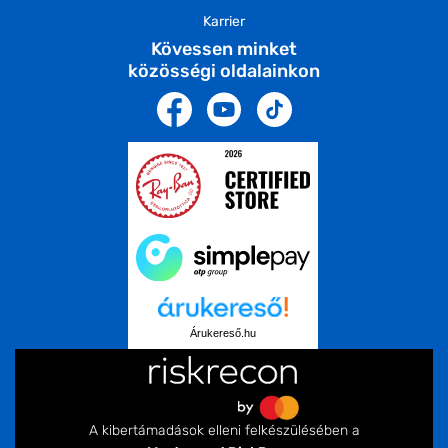
Karrier
Kövessen minket
közösségi oldalainkon
Árukereső.hu
A kibertámadások elleni felkészülésében a