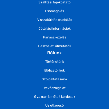
Szállítási tájékoztató
Csomagolás
Visszaküldés és elállás
Jótállási információk
Panaszkezelés
Használati útmutatók
Rólunk
Történetünk
Előfizetői fiók
Szolgáltatásaink
Vevőszolgálat
Gyakran ismételt kérdések
Üzletkereső