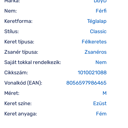
Márka:
DbyD
Nem:
Férfi
Keretforma:
Téglalap
Stílus:
Classic
Keret típusa:
Félkeretes
Zsanér típusa:
Zsanéros
Saját tokkal rendelkezik:
Nem
Cikkszám:
1010021088
Vonalkód (EAN):
8056597986465
Méret:
M
Keret színe:
Ezüst
Keret anyaga:
Fém