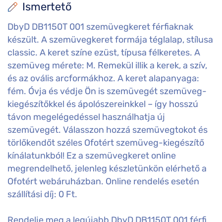
Ismertető
DbyD DB1150T 001 szemüvegkeret férfiaknak
készült. A szemüvegkeret formája téglalap, stílusa
classic. A keret színe ezüst, típusa félkeretes. A
szemüveg mérete: M. Remekül illik a kerek, a szív,
és az ovális arcformákhoz. A keret alapanyaga:
fém. Óvja és védje Ön is szemüvegét szemüveg-
kiegészítőkkel és ápolószereinkkel – így hosszú
távon megelégedéssel használhatja új
szemüvegét. Válasszon hozzá szemüvegtokot és
törlőkendőt széles Ofotért szemüveg-kiegészítő
kínálatunkból! Ez a szemüvegkeret online
megrendelhető, jelenleg készletünkön elérhető a
Ofotért webáruházban. Online rendelés esetén
szállítási díj: 0 Ft.
Rendelje meg a legújabb DbyD DB1150T 001 férfi