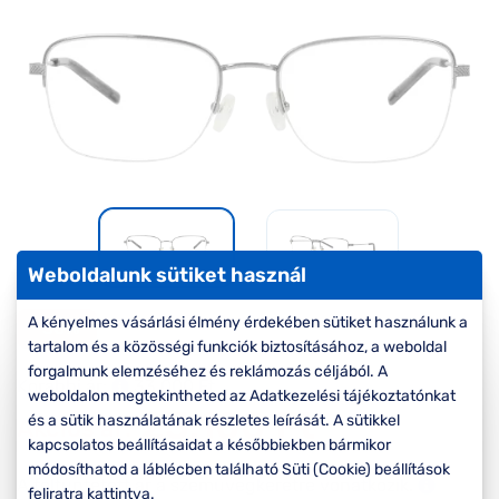
Komplett 20%
Blog
á
minden
G
szemüvegekre
zletek
k
Seen Belépőár
T
ajánlat
c
Weboldalunk sütiket használ
A kényelmes vásárlási élmény érdekében sütiket használunk a
-30%
tartalom és a közösségi funkciók biztosításához, a weboldal
forgalmunk elemzéséhez és reklámozás céljából. A
Korábbi ár:
33.000 Ft
weboldalon megtekintheted az Adatkezelési tájékoztatónkat
23.100 Ft
és a sütik használatának részletes leírását. A sütikkel
Akciós ár:
kapcsolatos beállításaidat a későbbiekben bármikor
módosíthatod a láblécben található Süti (Cookie) beállítások
A feltűntetett ár a szemüvegkeretre vonatkozik.
feliratra kattintva.