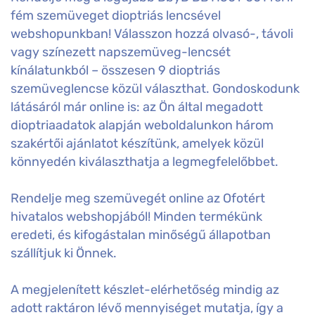
fém szemüveget dioptriás lencsével
webshopunkban! Válasszon hozzá olvasó-, távoli
vagy színezett napszemüveg-lencsét
kínálatunkból – összesen 9 dioptriás
szemüveglencse közül választhat. Gondoskodunk
látásáról már online is: az Ön által megadott
dioptriaadatok alapján weboldalunkon három
szakértői ajánlatot készítünk, amelyek közül
könnyedén kiválaszthatja a legmegfelelőbbet.
Rendelje meg szemüvegét online az Ofotért
hivatalos webshopjából! Minden termékünk
eredeti, és kifogástalan minőségű állapotban
szállítjuk ki Önnek.
A megjelenített készlet-elérhetőség mindig az
adott raktáron lévő mennyiséget mutatja, így a