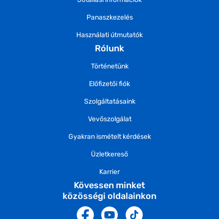
Panaszkezelés
Használati útmutatók
Rólunk
Történetünk
Előfizetői fiók
Szolgáltatásaink
Vevőszolgálat
Gyakran ismételt kérdések
Üzletkereső
Karrier
Kövessen minket
közösségi oldalainkon