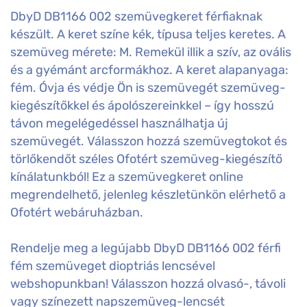
DbyD DB1166 002 szemüvegkeret férfiaknak
készült. A keret színe kék, típusa teljes keretes. A
szemüveg mérete: M. Remekül illik a szív, az ovális
és a gyémánt arcformákhoz. A keret alapanyaga:
fém. Óvja és védje Ön is szemüvegét szemüveg-
kiegészítőkkel és ápolószereinkkel – így hosszú
távon megelégedéssel használhatja új
szemüvegét. Válasszon hozzá szemüvegtokot és
törlőkendőt széles Ofotért szemüveg-kiegészítő
kínálatunkból! Ez a szemüvegkeret online
megrendelhető, jelenleg készletünkön elérhető a
Ofotért webáruházban.
Rendelje meg a legújabb DbyD DB1166 002 férfi
fém szemüveget dioptriás lencsével
webshopunkban! Válasszon hozzá olvasó-, távoli
vagy színezett napszemüveg-lencsét