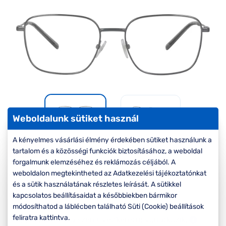
Komplett 20%
Blog
á
minden
G
szemüvegekre
zletek
k
Seen Belépőár
T
ajánlat
c
Weboldalunk sütiket használ
A kényelmes vásárlási élmény érdekében sütiket használunk a
-30%
tartalom és a közösségi funkciók biztosításához, a weboldal
forgalmunk elemzéséhez és reklámozás céljából. A
weboldalon megtekintheted az Adatkezelési tájékoztatónkat
Korábbi ár:
27.000 Ft
és a sütik használatának részletes leírását. A sütikkel
18.900 Ft
Akciós ár:
kapcsolatos beállításaidat a későbbiekben bármikor
módosíthatod a láblécben található Süti (Cookie) beállítások
feliratra kattintva.
A feltűntetett ár a szemüvegkeretre vonatkozik.