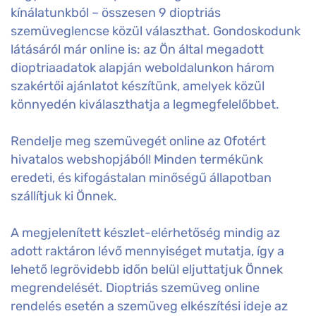
kínálatunkból – összesen 9 dioptriás
szemüveglencse közül választhat. Gondoskodunk
látásáról már online is: az Ön által megadott
dioptriaadatok alapján weboldalunkon három
szakértői ajánlatot készítünk, amelyek közül
könnyedén kiválaszthatja a legmegfelelőbbet.
Rendelje meg szemüvegét online az Ofotért
hivatalos webshopjából! Minden termékünk
eredeti, és kifogástalan minőségű állapotban
szállítjuk ki Önnek.
A megjelenített készlet-elérhetőség mindig az
adott raktáron lévő mennyiséget mutatja, így a
lehető legrövidebb időn belül eljuttatjuk Önnek
megrendelését. Dioptriás szemüveg online
rendelés esetén a szemüveg elkészítési ideje az