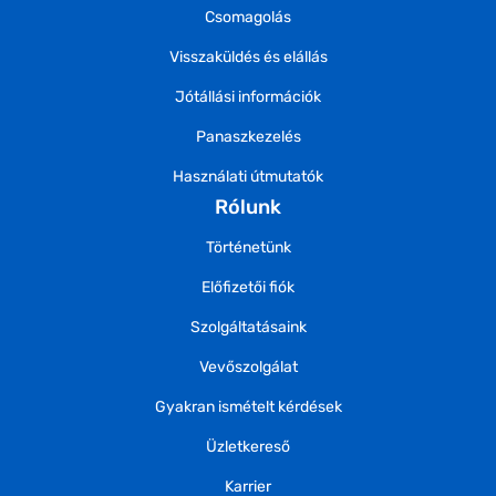
Csomagolás
Visszaküldés és elállás
Jótállási információk
Panaszkezelés
Használati útmutatók
Rólunk
Történetünk
Előfizetői fiók
Szolgáltatásaink
Vevőszolgálat
Gyakran ismételt kérdések
Üzletkereső
Karrier