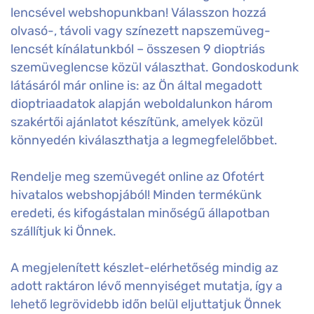
lencsével webshopunkban! Válasszon hozzá
olvasó-, távoli vagy színezett napszemüveg-
lencsét kínálatunkból – összesen 9 dioptriás
szemüveglencse közül választhat. Gondoskodunk
látásáról már online is: az Ön által megadott
dioptriaadatok alapján weboldalunkon három
szakértői ajánlatot készítünk, amelyek közül
könnyedén kiválaszthatja a legmegfelelőbbet.
Rendelje meg szemüvegét online az Ofotért
hivatalos webshopjából! Minden termékünk
eredeti, és kifogástalan minőségű állapotban
szállítjuk ki Önnek.
A megjelenített készlet-elérhetőség mindig az
adott raktáron lévő mennyiséget mutatja, így a
lehető legrövidebb időn belül eljuttatjuk Önnek