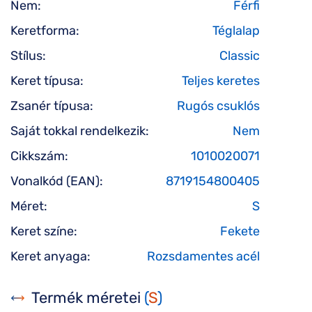
Nem:
Férfi
Keretforma:
Téglalap
Stílus:
Classic
Keret típusa:
Teljes keretes
Zsanér típusa:
Rugós csuklós
Saját tokkal rendelkezik:
Nem
Cikkszám:
1010020071
Vonalkód (EAN):
8719154800405
Méret:
S
Keret színe:
Fekete
Keret anyaga:
Rozsdamentes acél
Termék méretei
(
S
)