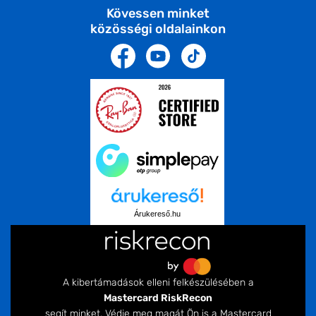
Kövessen minket
közösségi oldalainkon
Árukereső.hu
A kibertámadások elleni felkészülésében a
Mastercard RiskRecon
segít minket. Védje meg magát Ön is a Mastercard