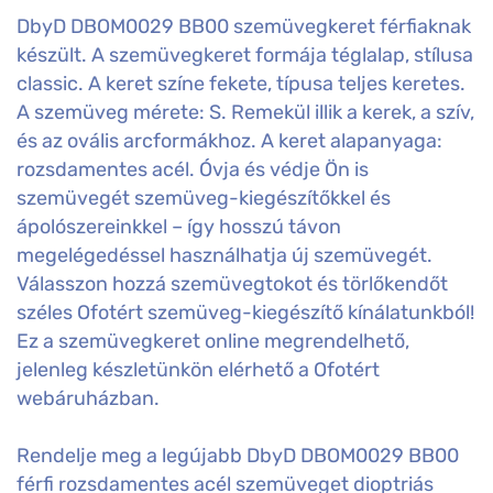
DbyD DBOM0029 BB00 szemüvegkeret férfiaknak
készült. A szemüvegkeret formája téglalap, stílusa
classic. A keret színe fekete, típusa teljes keretes.
A szemüveg mérete: S. Remekül illik a kerek, a szív,
és az ovális arcformákhoz. A keret alapanyaga:
rozsdamentes acél. Óvja és védje Ön is
szemüvegét szemüveg-kiegészítőkkel és
ápolószereinkkel – így hosszú távon
megelégedéssel használhatja új szemüvegét.
Válasszon hozzá szemüvegtokot és törlőkendőt
széles Ofotért szemüveg-kiegészítő kínálatunkból!
Ez a szemüvegkeret online megrendelhető,
jelenleg készletünkön elérhető a Ofotért
webáruházban.
Rendelje meg a legújabb DbyD DBOM0029 BB00
férfi rozsdamentes acél szemüveget dioptriás