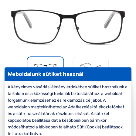
Komplett 20%
Blog
á
minden
G
szemüvegekre
zletek
k
Seen Belépőár
T
ajánlat
c
Weboldalunk sütiket használ
A kényelmes vásárlási élmény érdekében sütiket használunk a
-30%
tartalom és a közösségi funkciók biztosításához, a weboldal
forgalmunk elemzéséhez és reklámozás céljából. A
Korábbi ár:
22.000 Ft
weboldalon megtekintheted az Adatkezelési tájékoztatónkat
15.400 Ft
és a sütik használatának részletes leírását. A sütikkel
Akciós ár:
kapcsolatos beállításaidat a későbbiekben bármikor
módosíthatod a láblécben található Süti (Cookie) beállítások
A feltűntetett ár a szemüvegkeretre vonatkozik.
feliratra kattintva.