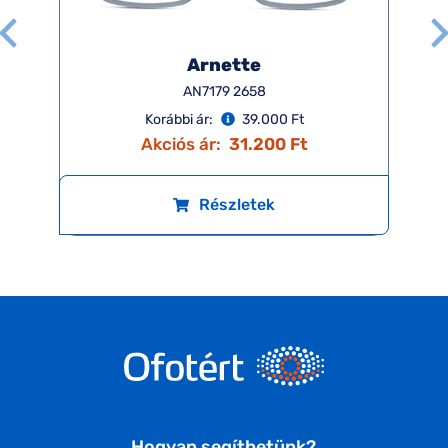
Arnette
AN7179 2658
Korábbi ár:
39.000 Ft
Akciós ár:
31.200 Ft
Részletek
Hogyan segíthetünk?