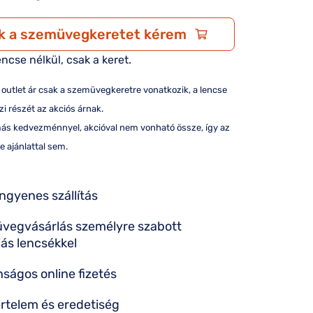
k a szemüvegkeretet kérem
encse nélkül, csak a keret.
/ outlet ár csak a szemüvegkeretre vonatkozik, a lencse
i részét az akciós árnak.
más kedvezménnyel, akcióval nem vonható össze, így az
e ajánlattal sem.
ingyenes szállítás
vegvásárlás személyre szabott
iás lencsékkel
nságos online fizetés
rtelem és eredetiség