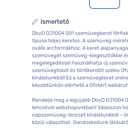
Ismertető
DbyD DJ1004 001 szemüvegkeret férfiakna
típusa teljes keretes. A szemüveg mérete: 
ovális arcformákhoz. A keret alapanyaga:
szemüvegét szemüveg-kiegészítőkkel és 
megelégedéssel használhatja új szemüv
szemüvegtokot és törlőkendőt széles Of
kínálatunkból! Ez a szemüvegkeret onlin
készletünkön elérhető a Ofotért webáru
Rendelje meg a legújabb DbyD DJ1004 00
lencsével webshopunkban! Válasszon hozz
napszemüveg-lencsét kínálatunkból – ö
közül választhat. Gondoskodunk látásáról