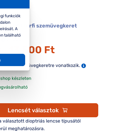
gi funkciók
ldalon
004 001 férfi szemüvegkeret
eírását. A
en található
27.000 Ft
13.500 Ft
ár:
s
tett ár a szemüvegkeretre vonatkozik.
shop készleten
egvásárolható
Lencsét választok
 a választott dioptriás lencse típusától
rül meghatározásra.