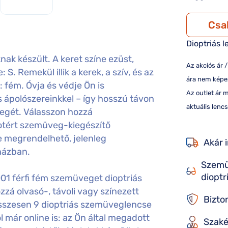
Csa
Dioptriás l
k készült. A keret színe ezüst,
Az akciós ár 
S. Remekül illik a kerek, a szív, és az
ára nem képez
 fém. Óvja és védje Ön is
Az outlet ár 
ápolószereinkkel – így hosszú távon
aktuális lencs
egét. Válasszon hozzá
otért szemüveg-kiegészítő
e megrendelhető, jelenleg
Akár 
házban.
Szemü
dioptr
1 férfi fém szemüveget dioptriás
á olvasó-, távoli vagy színezett
Bizto
sszesen 9 dioptriás szemüveglencse
 már online is: az Ön által megadott
Szaké