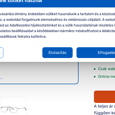
nk sütiket használ
-50%
DbyD
ásárlási élmény érdekében sütiket használunk a tartalom és a közössé
oz, a weboldal forgalmunk elemzéséhez és reklámozás céljából. A webo
DbyD DJ1
d az Adatkezelési tájékoztatónkat és a sütik használatának részletes l
solatos beállításaidat a későbbiekben bármikor módosíthatod a láblécb
Korábbi ár:
beállítások feliratra kattintva.
Akciós 
k
Elutasítás
Elfogadá
A feltűnte
Csak web
Online m
A teljes ár
függően ke