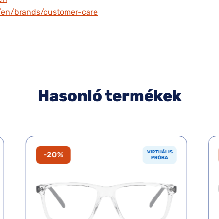
m/en/brands/customer-care
Hasonló termékek
VIRTUÁLIS
-20%
PRÓBA