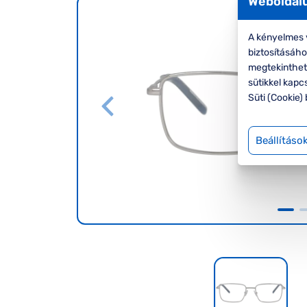
Weboldalu
A kényelmes v
biztosításáh
megtekinthete
sütikkel kapc
Süti (Cookie) 
Beállításo