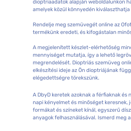
dioptriaadatok alapján weboldalunkon há
amelyek közül könnyedén kiválaszthatja
Rendelje meg szemüvegét online az Ofot
termékünk eredeti, és kifogástalan minős
A megjelenített készlet-elérhetőség mind
mennyiséget mutatja, így a lehető legröv
megrendelését. Dioptriás szemüveg onl
elkészítési ideje az Ön dioptriájának füg
elégedettségre törekszünk.
A DbyD keretek azoknak a férfiaknak és n
napi kényelmet és minőséget keresnek, j
formákat és színeket kínál, egyszerű dísz
anyagok felhasználásával. Ismerd meg 