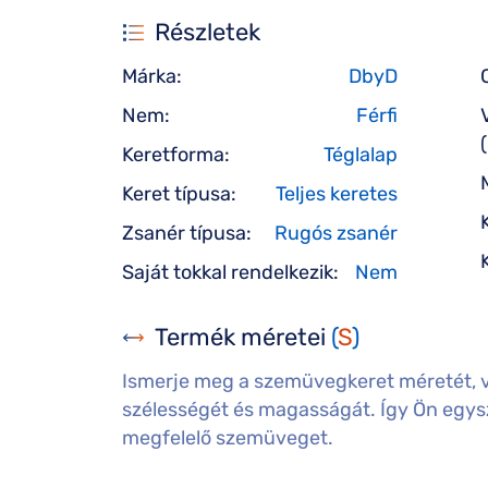
Részletek
Márka:
DbyD
Nem:
Férfi
Keretforma:
Téglalap
Keret típusa:
Teljes keretes
Zsanér típusa:
Rugós zsanér
Saját tokkal rendelkezik:
Nem
Termék méretei
(
S
)
Ismerje meg a szemüvegkeret méretét, 
szélességét és magasságát. Így Ön egysz
megfelelő szemüveget.