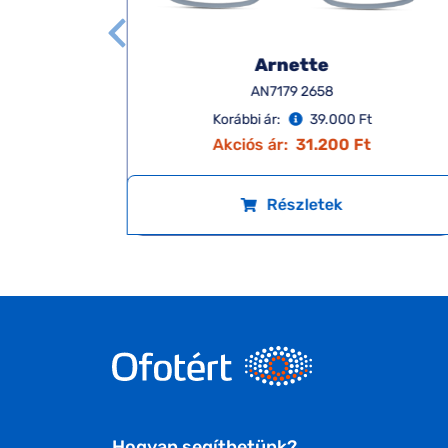
Arnette
AN7179 2658
Korábbi ár:
39.000 Ft
Akciós ár:
31.200 Ft
Részletek
Hogyan segíthetünk?