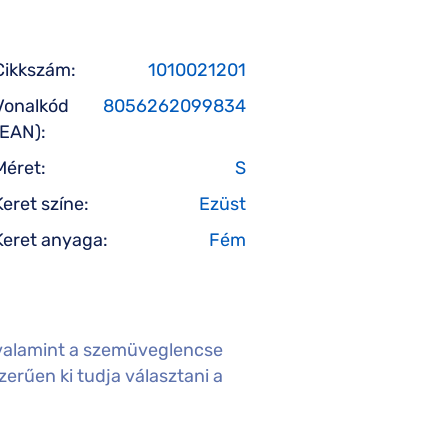
Cikkszám:
1010021201
Vonalkód
8056262099834
(EAN):
Méret:
S
Keret színe:
Ezüst
Keret anyaga:
Fém
valamint a szemüveglencse
erűen ki tudja választani a