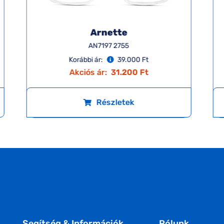
Arnette
AN7197 2755
Korábbi ár:
39.000 Ft
Akciós ár:
31.200 Ft
Részletek
Segítség & Információk
Rólunk