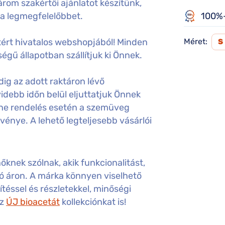
rom szakértői ajánlatot készítünk,
 a legmegfelelőbbet.
100%-
ért hivatalos webshopjából! Minden
Méret:
S
égű állapotban szállítjuk ki Önnek.
ig az adott raktáron lévő
idebb időn belül eljuttatjuk Önnek
ine rendelés esetén a szemüveg
gvénye. A lehető legteljesebb vásárlói
őknek szólnak, akik funkcionalitást,
ó áron. A márka könnyen viselhető
ítéssel és részletekkel, minőségi
az
ÚJ bioacetát
kollekciónkat is!