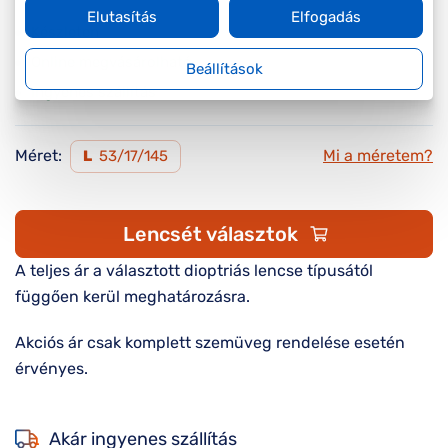
Elutasítás
Elfogadás
Készleten
Online megvásárolható
Beállítások
Ingyenes szállítás
Méret:
Mi a méretem?
L
53/17/145
Lencsét választok
A teljes ár a választott dioptriás lencse típusától
függően kerül meghatározásra.
Akciós ár csak komplett szemüveg rendelése esetén
érvényes.
Akár ingyenes szállítás