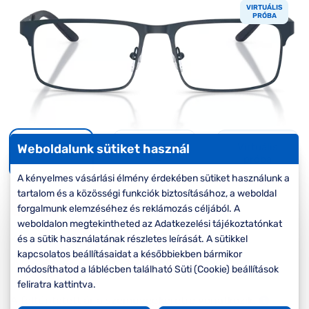
Komplett 20%
Blog
á
VIRTUÁLIS
minden
PRÓBA
G
szemüvegekre
zletek
k
Seen Belépőár
T
ajánlat
c
Virtuális
Weboldalunk sütiket használ
próba
A kényelmes vásárlási élmény érdekében sütiket használunk a
tartalom és a közösségi funkciók biztosításához, a weboldal
-20%
forgalmunk elemzéséhez és reklámozás céljából. A
weboldalon megtekintheted az Adatkezelési tájékoztatónkat
Korábbi ár:
56.000 Ft
és a sütik használatának részletes leírását. A sütikkel
kapcsolatos beállításaidat a későbbiekben bármikor
44.800 Ft
Akciós ár:
módosíthatod a láblécben található Süti (Cookie) beállítások
feliratra kattintva.
A feltűntetett ár a szemüvegkeretre vonatkozik.