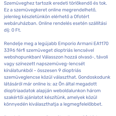
Szemüveghez tartozik eredeti törlőkendő és tok.
Ez a szemüvegkeret online megrendelhető,
jelenleg készletünkön elérhető a Ofotért
webáruházban. Online rendelés esetén szállítási
díj: 0 Ft.
Rendelje meg a legújabb Emporio Armani EA1170
3396 férfi szemüveget dioptriás lencsével
webshopunkban! Válasszon hozzá olvasó-, távoli
vagy színezett napszemüveg-lencsét
kínálatunkból – összesen 9 dioptriás
szemüveglencse közül választhat. Gondoskodunk
látásáról már online is: az Ön által megadott
dioptriaadatok alapján weboldalunkon három
szakértői ajánlatot készítünk, amelyek közül
könnyedén kiválaszthatja a legmegfelelőbbet.