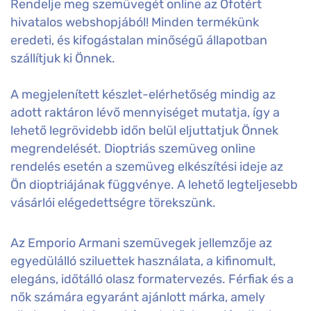
Rendelje meg szemüvegét online az Ofotért
hivatalos webshopjából! Minden termékünk
eredeti, és kifogástalan minőségű állapotban
szállítjuk ki Önnek.
A megjelenített készlet-elérhetőség mindig az
adott raktáron lévő mennyiséget mutatja, így a
lehető legrövidebb időn belül eljuttatjuk Önnek
megrendelését. Dioptriás szemüveg online
rendelés esetén a szemüveg elkészítési ideje az
Ön dioptriájának függvénye. A lehető legteljesebb
vásárlói elégedettségre törekszünk.
Az Emporio Armani szemüvegek jellemzője az
egyedülálló sziluettek használata, a kifinomult,
elegáns, időtálló olasz formatervezés. Férfiak és a
nők számára egyaránt ajánlott márka, amely