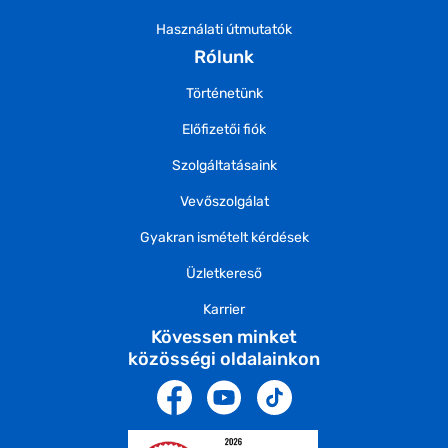
Használati útmutatók
Rólunk
Történetünk
Előfizetői fiók
Szolgáltatásaink
Vevőszolgálat
Gyakran ismételt kérdések
Üzletkereső
Karrier
Kövessen minket
közösségi oldalainkon