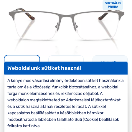
Komplett 20%
Blog
á
VIRTUÁLIS
minden
PRÓBA
G
szemüvegekre
zletek
k
Seen Belépőár
T
ajánlat
c
Virtuális
Weboldalunk sütiket használ
próba
A kényelmes vásárlási élmény érdekében sütiket használunk a
-20%
tartalom és a közösségi funkciók biztosításához, a weboldal
forgalmunk elemzéséhez és reklámozás céljából. A
weboldalon megtekintheted az Adatkezelési tájékoztatónkat
Korábbi ár:
56.000 Ft
és a sütik használatának részletes leírását. A sütikkel
44.800 Ft
Akciós ár:
kapcsolatos beállításaidat a későbbiekben bármikor
módosíthatod a láblécben található Süti (Cookie) beállítások
feliratra kattintva.
A feltűntetett ár a szemüvegkeretre vonatkozik.