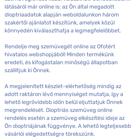
látásáról már online is: az Ön által megadott
dioptriaadatok alapján weboldalunkon három
szakértői ajánlatot készítünk, amelyek közül
könnyedén kiválaszthatja a legmegfelelőbbet.
Rendelje meg szemüvegét online az Ofotért
hivatalos webshopjából! Minden termékünk
eredeti, és kifogástalan minőségű állapotban
szállítjuk ki Önnek.
A megjelenített készlet-elérhetőség mindig az
adott raktáron lévő mennyiséget mutatja, így a
lehető legrövidebb időn belül eljuttatjuk Önnek
megrendelését. Dioptriás szemüveg online
rendelés esetén a szemüveg elkészítési ideje az
Ön dioptriájának függvénye. A lehető legteljesebb
vásárlói elégedettségre törekszünk.