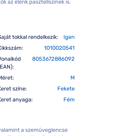
k az élénk pasztellszínek is.
Saját tokkal rendelkezik:
Igen
Cikkszám:
1010020541
Vonalkód
8053672886092
(EAN):
Méret:
M
Keret színe:
Fekete
Keret anyaga:
Fém
valamint a szemüveglencse