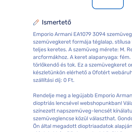
Ismertető
Emporio Armani EA1079 3094 szemüvegke
szemüvegkeret formája téglalap, stílusa t
teljes keretes. A szemüveg mérete: M. Reme
arcformákhoz. A keret alapanyaga: fém.
törlőkendő és tok. Ez a szemüvegkeret o
készletünkön elérhető a Ofotért webáru
szállítási díj: 0 Ft.
Rendelje meg a legújabb Emporio Arman
dioptriás lencsével webshopunkban! Vála
színezett napszemüveg-lencsét kínálatu
szemüveglencse közül választhat. Gondos
Ön által megadott dioptriaadatok alapj