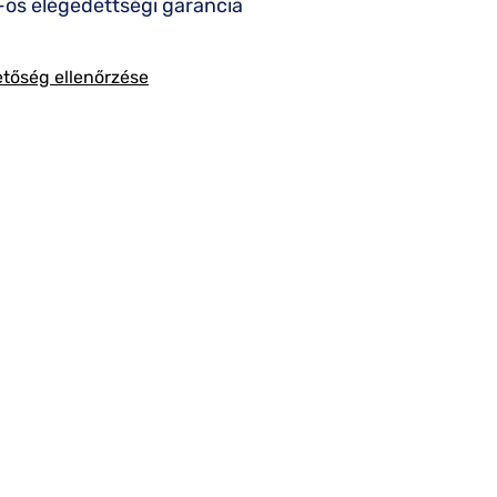
os elégedettségi garancia
etőség ellenőrzése