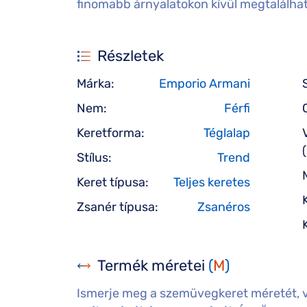
finomabb árnyalatokon kívül megtalálható
Részletek
Márka:
Emporio Armani
Nem:
Férfi
Keretforma:
Téglalap
Stílus:
Trend
Keret típusa:
Teljes keretes
Zsanér típusa:
Zsanéros
Termék méretei
(
M
)
Ismerje meg a szemüvegkeret méretét, 