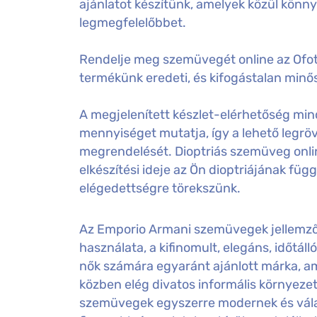
ajánlatot készítünk, amelyek közül könny
legmegfelelőbbet.
Rendelje meg szemüvegét online az Ofot
termékünk eredeti, és kifogástalan minős
A megjelenített készlet-elérhetőség mind
mennyiséget mutatja, így a lehető legröv
megrendelését. Dioptriás szemüveg onl
elkészítési ideje az Ön dioptriájának füg
elégedettségre törekszünk.
Az Emporio Armani szemüvegek jellemzője
használata, a kifinomult, elegáns, időtáll
nők számára egyaránt ajánlott márka, am
közben elég divatos informális környeze
szemüvegek egyszerre modernek és válas