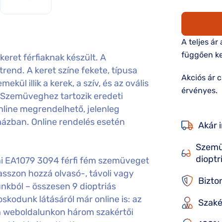
A teljes ár
függően ke
ret férfiaknak készült. A
rend. A keret színe fekete, típusa
Akciós ár 
kül illik a kerek, a szív, és az ovális
érvényes.
 Szemüveghez tartozik eredeti
nline megrendelhető, jelenleg
házban. Online rendelés esetén
Akár 
Szemü
dioptr
i EA1079 3094 férfi fém szemüveget
sszon hozzá olvasó-, távoli vagy
Bizto
nkból – összesen 9 dioptriás
kodunk látásáról már online is: az
Szaké
án weboldalunkon három szakértői