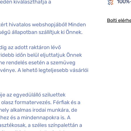
100%-
edén kiválaszthatja a
Bolti elérh
ért hivatalos webshopjából! Minden
égű állapotban szállítjuk ki Önnek.
ig az adott raktáron lévő
idebb időn belül eljuttatjuk Önnek
ine rendelés esetén a szemüveg
gvénye. A lehető legteljesebb vásárlói
 az egyedülálló sziluettek
ó olasz formatervezés. Férfiak és a
ely alkalmas irodai munkára, de
thez és a mindennapokra is. A
ztékosak, a széles színpalettán a