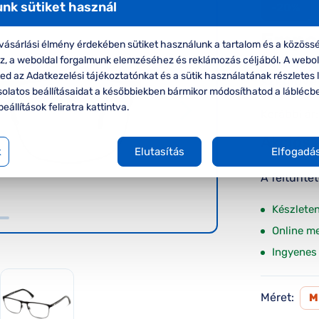
nk sütiket használ
-20%
Empo
ásárlási élmény érdekében sütiket használunk a tartalom és a közössé
oz, a weboldal forgalmunk elemzéséhez és reklámozás céljából. A webo
Emporio 
d az Adatkezelési tájékoztatónkat és a sütik használatának részletes l
szemüve
solatos beállításaidat a későbbiekben bármikor módosíthatod a láblécb
beállítások feliratra kattintva.
Korábbi ár:
Akciós 
k
Elutasítás
Elfogadá
A feltűnte
Készlete
Online m
Ingyenes 
Méret: