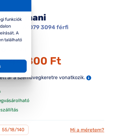
rio Armani
gi funkciók
ldalon
Armani EA1079 3094 férfi
eírását. A
gkeret
en található
56.000 Ft
44.800 Ft
ár:
s
tett ár a szemüvegkeretre vonatkozik.
n
egvásárolható
szállítás
Mi a méretem?
M
55/18/140