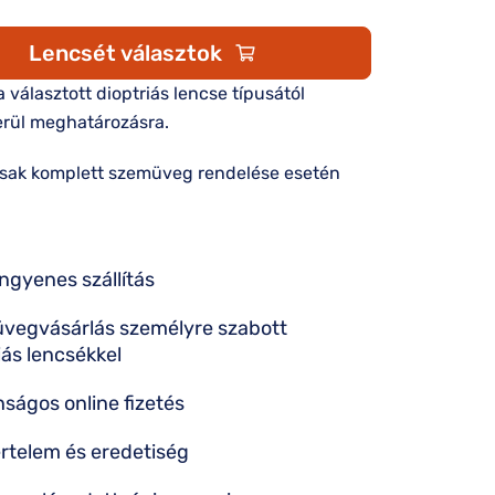
Lencsét választok
 a választott dioptriás lencse típusától
rül meghatározásra.
csak komplett szemüveg rendelése esetén
ingyenes szállítás
vegvásárlás személyre szabott
iás lencsékkel
nságos online fizetés
rtelem és eredetiség