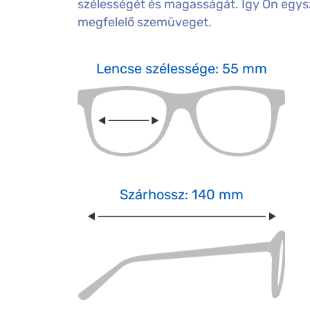
szélességét és magasságát. Így Ön egysz
megfelelő szemüveget.
Lencse szélessége: 55 mm
Szárhossz: 140 mm