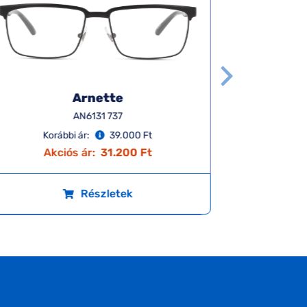
Arnette
AN6131 737
Korábbi ár:
39.000 Ft
K
Akciós ár:
31.200 Ft
A
Részletek