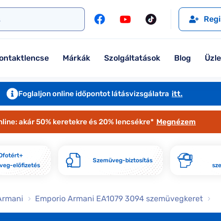
l
Szemüveglencsék
Ralph
Ray-Ban
Regi
Kontaktlencse
Tommy Hilfiger
Guess
l
Márkaismertető
Emporio Armani
Armani Exchange
ontaktlencse
Márkák
Szolgáltatások
Blog
Üzl
Ray-Ban
Ralph Lauren
Armani Exchange
További márkáink
Foglaljon online időpontot látásvizsgálatra
itt.
Jimmy Choo
nline: akár 50% keretekre és 20% lencsékre*
Megnézem
További márkáink megtekintése
Kollekciók
Ofotért+
Szemüveg-biztosítás
eg-előfizetés
sz
Komplett 20% minden szemüvege
Seen Belépőár ajánlat
Armani
Emporio Armani EA1079 3094 szemüvegkeret