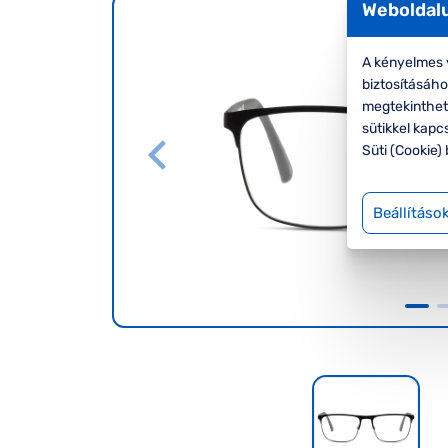
Weboldalu
A kényelmes v
biztosításáh
megtekinthete
sütikkel kapc
Süti (Cookie) 
Beállításo