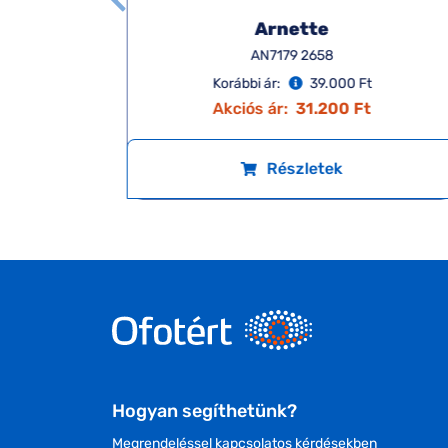
Arnette
AN7179 2658
Korábbi ár:
39.000 Ft
Akciós ár:
31.200 Ft
Részletek
Hogyan segíthetünk?
Megrendeléssel kapcsolatos kérdésekben