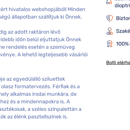
dioptr
ért hivatalos webshopjából! Minden
égű állapotban szállítjuk ki Önnek.
Bizto
Szaké
ig az adott raktáron lévő
idebb időn belül eljuttatjuk Önnek
100%-
ine rendelés esetén a szemüveg
gvénye. A lehető legteljesebb vásárlói
Bolti elérh
 az egyedülálló sziluettek
ó olasz formatervezés. Férfiak és a
ely alkalmas irodai munkára, de
thez és a mindennapokra is. A
ztékosak, a széles színpalettán a
k az élénk pasztellszínek is.