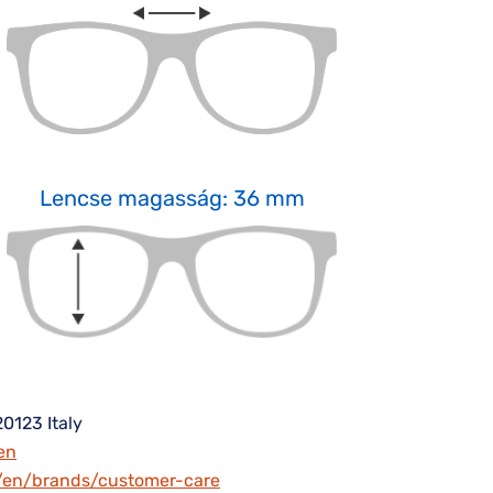
Lencse magasság: 36 mm
20123 Italy
en
m/en/brands/customer-care