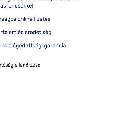
iás lencsékkel
nságos online fizetés
rtelem és eredetiség
os elégedettségi garancia
etőség ellenőrzése