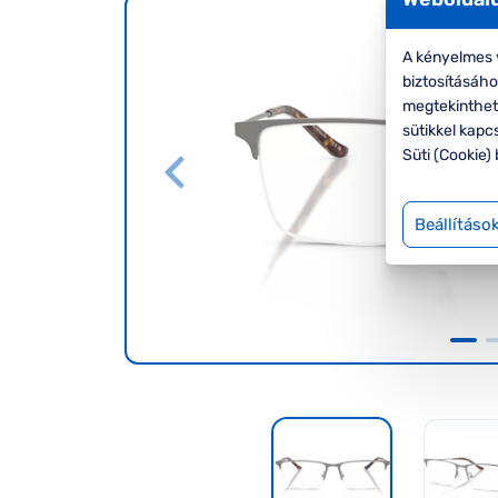
A kényelmes v
biztosításáh
megtekinthete
sütikkel kapc
Süti (Cookie) 
Beállításo