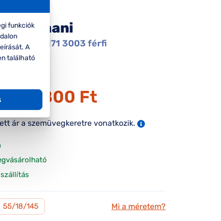
rio Armani
gi funkciók
ldalon
Armani EA1171 3003 férfi
eírását. A
gkeret
en található
56.000 Ft
44.800 Ft
ár:
s
tett ár a szemüvegkeretre vonatkozik.
n
egvásárolható
szállítás
Mi a méretem?
M
55/18/145