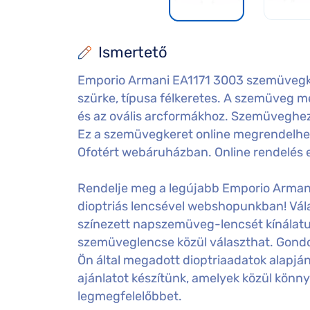
Ismertető
Emporio Armani EA1171 3003 szemüvegker
szürke, típusa félkeretes. A szemüveg mére
és az ovális arcformákhoz. Szemüveghez t
Ez a szemüvegkeret online megrendelhető
Ofotért webáruházban. Online rendelés ese
Rendelje meg a legújabb Emporio Arman
dioptriás lencsével webshopunkban! Vála
színezett napszemüveg-lencsét kínálatu
szemüveglencse közül választhat. Gondos
Ön által megadott dioptriaadatok alapj
ajánlatot készítünk, amelyek közül könny
legmegfelelőbbet.