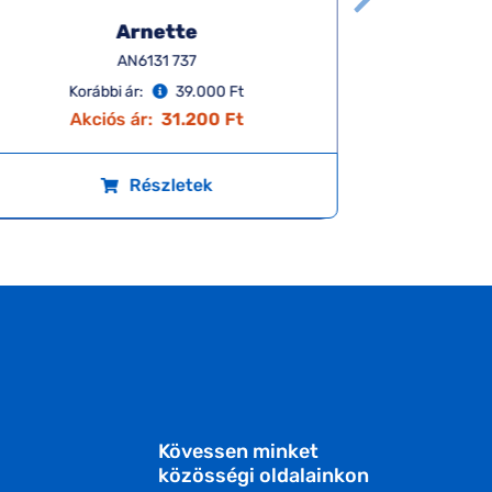
Arnette
AN6131 737
Korábbi ár:
39.000 Ft
K
Akciós ár:
31.200 Ft
A
Részletek
Kövessen minket
közösségi oldalainkon