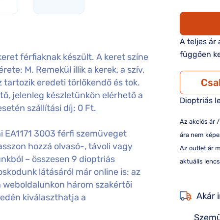
A teljes ár
függően ke
et férfiaknak készült. A keret színe
te: M. Remekül illik a kerek, a szív,
Csa
artozik eredeti törlőkendő és tok.
, jelenleg készletünkön elérhető a
Dioptriás l
tén szállítási díj: 0 Ft.
Az akciós ár 
i EA1171 3003 férfi szemüveget
ára nem képez
sszon hozzá olvasó-, távoli vagy
Az outlet ár 
nkból – összesen 9 dioptriás
aktuális lencs
kodunk látásáról már online is: az
án weboldalunkon három szakértői
Akár 
edén kiválaszthatja a
Szemü