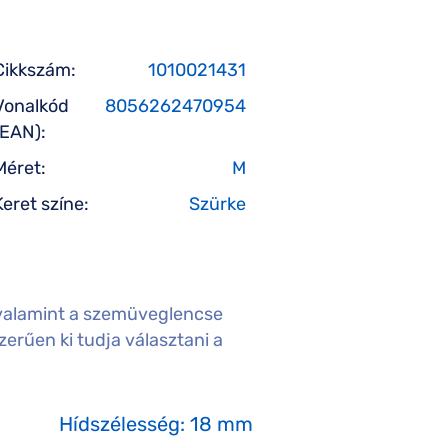
Cikkszám:
1010021431
Vonalkód
8056262470954
(EAN):
Méret:
M
Keret színe:
Szürke
valamint a szemüveglencse
erűen ki tudja választani a
Hídszélesség: 18 mm