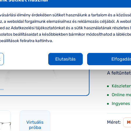
-20%
VIRTUÁLIS
PRÓBA
Empo
ásárlási élmény érdekében sütiket használunk a tartalom és a közössé
oz, a weboldal forgalmunk elemzéséhez és reklámozás céljából. A webo
Emporio 
d az Adatkezelési tájékoztatónkat és a sütik használatának részletes l
szemüve
solatos beállításaidat a későbbiekben bármikor módosíthatod a láblécb
beállítások feliratra kattintva.
Korábbi ár:
Akciós 
k
Elutasítás
Elfogadá
A feltűnte
Készlete
Online m
Ingyenes 
Méret:
Virtuális
próba