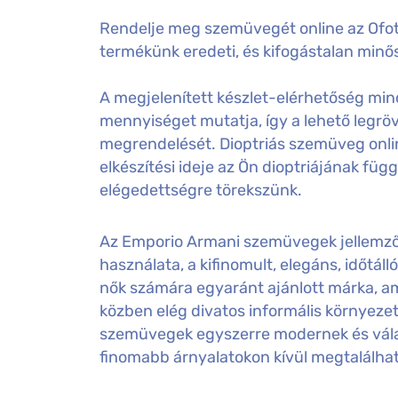
Rendelje meg szemüvegét online az Ofot
termékünk eredeti, és kifogástalan minős
A megjelenített készlet-elérhetőség mind
mennyiséget mutatja, így a lehető legröv
megrendelését. Dioptriás szemüveg onl
elkészítési ideje az Ön dioptriájának füg
elégedettségre törekszünk.
Az Emporio Armani szemüvegek jellemzője
használata, a kifinomult, elegáns, időtáll
nők számára egyaránt ajánlott márka, am
közben elég divatos informális környeze
szemüvegek egyszerre modernek és válas
finomabb árnyalatokon kívül megtalálható