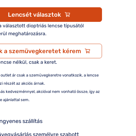
Lencsét választok
 a választott dioptriás lencse típusától
rül meghatározásra.
k a szemüvegkeretet kérem
encse nélkül, csak a keret.
/ outlet ár csak a szemüvegkeretre vonatkozik, a lencse
i részét az akciós árnak.
más kedvezménnyel, akcióval nem vonható össze, így az
e ajánlattal sem.
ingyenes szállítás
vegvásárlás személyre szabott