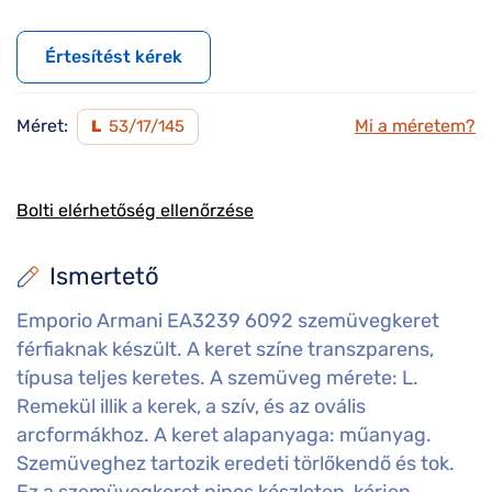
Értesítést kérek
Méret:
Mi a méretem?
L
53/17/145
Bolti elérhetőség ellenőrzése
Ismertető
Emporio Armani EA3239 6092 szemüvegkeret
férfiaknak készült. A keret színe transzparens,
típusa teljes keretes. A szemüveg mérete: L.
Remekül illik a kerek, a szív, és az ovális
arcformákhoz. A keret alapanyaga: műanyag.
Szemüveghez tartozik eredeti törlőkendő és tok.
Ez a szemüvegkeret nincs készleten, kérjen