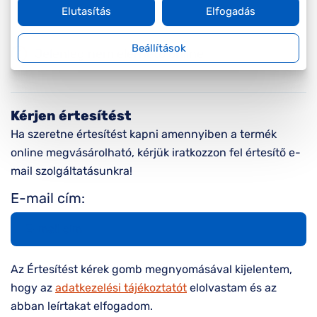
Elutasítás
Elfogadás
Beállítások
Jelenleg nem elérhető online
Kérjen értesítést
Ha szeretne értesítést kapni amennyiben a termék
online megvásárolható, kérjük iratkozzon fel értesítő e-
mail szolgáltatásunkra!
E-mail cím:
Az Értesítést kérek gomb megnyomásával kijelentem,
hogy az
adatkezelési tájékoztatót
elolvastam és az
abban leírtakat elfogadom.