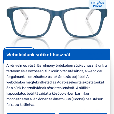
Komplett 20%
Blog
á
VIRTUÁLIS
minden
PRÓBA
G
szemüvegekre
zletek
k
Seen Belépőár
T
ajánlat
c
Weboldalunk sütiket használ
Virtuális
próba
A kényelmes vásárlási élmény érdekében sütiket használunk a
tartalom és a közösségi funkciók biztosításához, a weboldal
-20%
forgalmunk elemzéséhez és reklámozás céljából. A
weboldalon megtekintheted az Adatkezelési tájékoztatónkat
és a sütik használatának részletes leírását. A sütikkel
Korábbi ár:
56.000 Ft
kapcsolatos beállításaidat a későbbiekben bármikor
44.800 Ft
Akciós ár:
módosíthatod a láblécben található Süti (Cookie) beállítások
feliratra kattintva.
A feltűntetett ár a szemüvegkeretre vonatkozik.