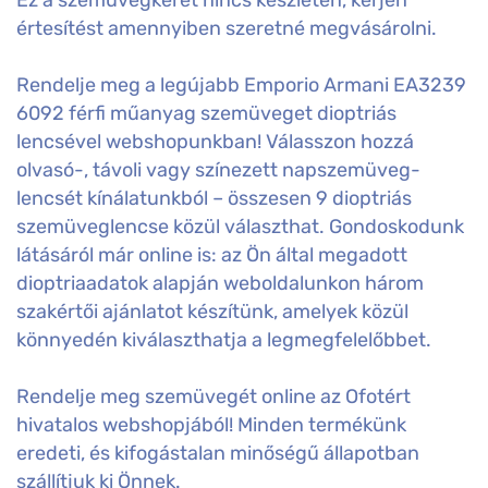
értesítést amennyiben szeretné megvásárolni.
Rendelje meg a legújabb Emporio Armani EA3239
6092 férfi műanyag szemüveget dioptriás
lencsével webshopunkban! Válasszon hozzá
olvasó-, távoli vagy színezett napszemüveg-
lencsét kínálatunkból – összesen 9 dioptriás
szemüveglencse közül választhat. Gondoskodunk
látásáról már online is: az Ön által megadott
dioptriaadatok alapján weboldalunkon három
szakértői ajánlatot készítünk, amelyek közül
könnyedén kiválaszthatja a legmegfelelőbbet.
Rendelje meg szemüvegét online az Ofotért
hivatalos webshopjából! Minden termékünk
eredeti, és kifogástalan minőségű állapotban
szállítjuk ki Önnek.