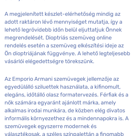
A megjelenített készlet-elérhetőség mindig az
adott raktáron lévő mennyiséget mutatja, így a
lehető legrövidebb időn belül eljuttatjuk Önnek
megrendelését. Dioptriás szemüveg online
rendelés esetén a szemüveg elkészítési ideje az
Ön dioptriájának függvénye. A lehető legteljesebb
vásárlói elégedettségre törekszünk.
Az Emporio Armani szemüvegek jellemzője az
egyedülálló sziluettek használata, a kifinomult,
elegáns, időtálló olasz formatervezés. Férfiak és a
nők számára egyaránt ajánlott márka, amely
alkalmas irodai munkára, de közben elég divatos
informális környezethez és a mindennapokra is. A
szemüvegek egyszerre modernek és
választékosak, a széles színpalettán a finomabb