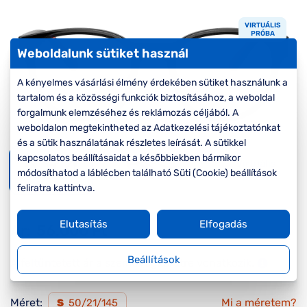
Komplett 20%
Blog
á
minden
VIRTUÁLIS
G
szemüvegekre
zletek
PRÓBA
k
Weboldalunk sütiket használ
Seen Belépőár
T
ajánlat
A kényelmes vásárlási élmény érdekében sütiket használunk a
c
tartalom és a közösségi funkciók biztosításához, a weboldal
forgalmunk elemzéséhez és reklámozás céljából. A
weboldalon megtekintheted az Adatkezelési tájékoztatónkat
és a sütik használatának részletes leírását. A sütikkel
kapcsolatos beállításaidat a későbbiekben bármikor
Virtuális
módosíthatod a láblécben található Süti (Cookie) beállítások
próba
feliratra kattintva.
Elutasítás
Elfogadás
Ár:
56.000 Ft
Beállítások
A feltűntetett ár a szemüvegkeretre vonatkozik.
Méret:
Mi a méretem?
S
50/21/145