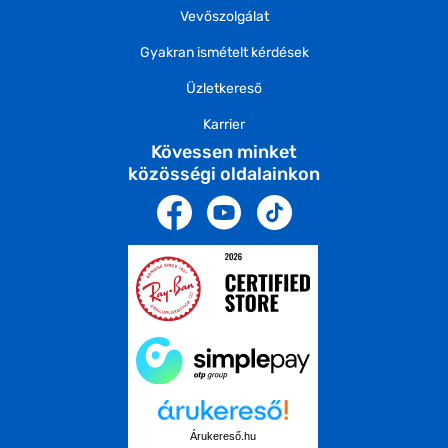
Vevőszolgálat
Gyakran ismételt kérdések
Üzletkereső
Karrier
Kövessen minket
közösségi oldalainkon
Árukereső.hu