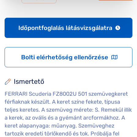
Időpontfoglalás látásvizsgálatra
Bolti elérhetőség ellenőrzése
Ismertető
FERRARI Scuderia FZ8002U 501 szemüvegkeret
férfiaknak készült. A keret színe fekete, típusa
teljes keretes. A szemüveg mérete: S. Remekül illik
a kerek, az ovális és a gyémánt arcformákhoz. A
keret alapanyaga: műanyag. Szemüveghez
tartozik eredeti törlőkendő és tok. Próbálja fel