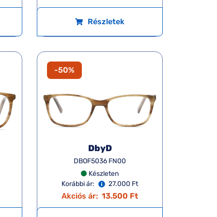
Részletek
-50%
DbyD
DBOF5036 FN00
Készleten
Korábbi ár:
27.000 Ft
Akciós ár:
13.500 Ft