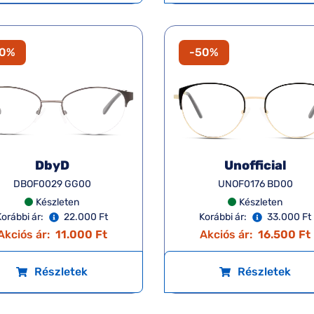
50%
-50%
DbyD
Unofficial
DBOF0029 GG00
UNOF0176 BD00
Készleten
Készleten
Korábbi ár:
22.000 Ft
Korábbi ár:
33.000 Ft
Akciós ár:
11.000 Ft
Akciós ár:
16.500 Ft
Részletek
Részletek