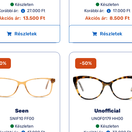
Készleten
Készleten
Korábbi ár:
27.000 Ft
Korábbi ár:
17.000 Ft
Akciós ár:
13.500 Ft
Akciós ár:
8.500 Ft
Részletek
Részletek
50%
-50%
Seen
Unofficial
SNIF10 FF00
UNOF0179 HH00
Készleten
Készleten