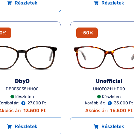
Részletek
Részletek
50%
-50%
DbyD
Unofficial
DBOF5035 HH00
UNOF0211 HD00
Készleten
Készleten
Korábbi ár:
27.000 Ft
Korábbi ár:
33.000 Ft
Akciós ár:
13.500 Ft
Akciós ár:
16.500 Ft
Részletek
Részletek