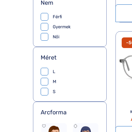
Nem
Férfi
Gyermek
Női
-
Méret
L
M
S
Arcforma