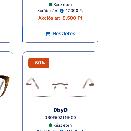
Készleten
Korábbi ár:
17.000 Ft
Akciós ár:
8.500 Ft
Részletek
-50%
DbyD
DBOF5031 NH00
Készleten