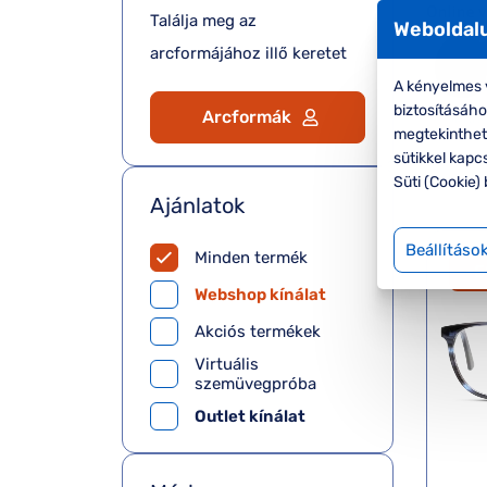
Találja meg az
Weboldalu
arcformájához illő keretet
A kényelmes v
biztosításáh
Arcformák
megtekinthete
sütikkel kapc
Süti (Cookie) 
Ajánlatok
Beállításo
Minden termék
-
Webshop kínálat
Akciós termékek
Virtuális
szemüvegpróba
Outlet kínálat