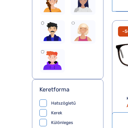
-
Keretforma
Hatszögletű
Kerek
Különleges