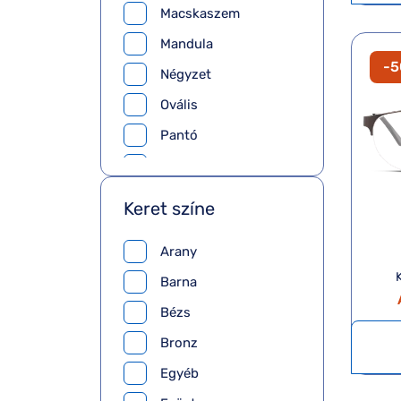
Macskaszem
Mandula
-
Négyzet
Ovális
Pantó
Pilóta
Téglalap
Keret színe
Arany
Barna
Bézs
Bronz
Egyéb