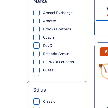
Márka
Armani Exchange
Arnette
Brooks Brothers
Coach
DbyD
-
Emporio Armani
FERRARI Scuderia
Guess
Jimmy Choo
Michael Kors
Stílus
Oakely
Classic
Pierre Cardin