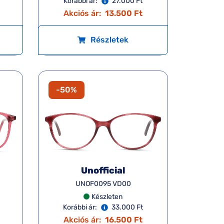
Korábbi ár:
27.000 Ft
Akciós ár:
13.500 Ft
Részletek
-50%
Unofficial
UNOF0095 VD00
Készleten
Korábbi ár:
33.000 Ft
Akciós ár:
16.500 Ft