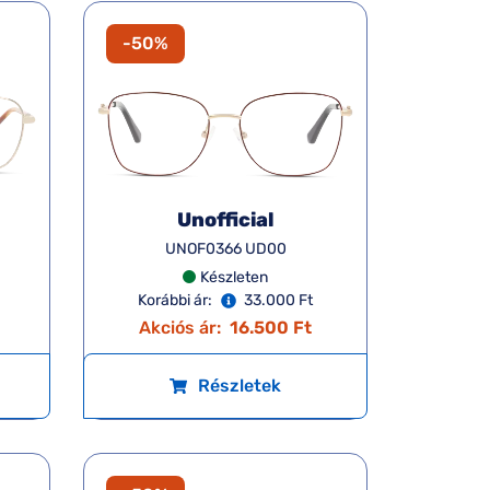
-50%
Unofficial
UNOF0366 UD00
Készleten
Korábbi ár:
33.000 Ft
Akciós ár:
16.500 Ft
Részletek