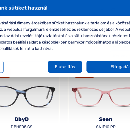
nk sütiket használ
ásárlási élmény érdekében sütiket használunk a tartalom és a közössé
oz, a weboldal forgalmunk elemzéséhez és reklámozás céljából. A webo
d az Adatkezelési tájékoztatónkat és a sütik használatának részletes l
solatos beállításaidat a későbbiekben bármikor módosíthatod a láblécb
Rendezés
beállítások feliratra kattintva.
k
Elutasítás
Elfogadá
50%
-50%
DbyD
Seen
DBHF05 CS
SNIF10 PP