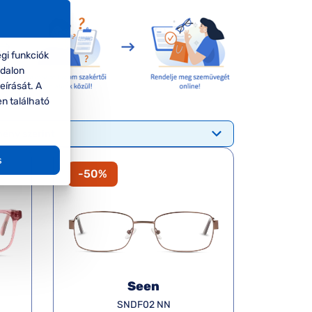
gi funkciók
ldalon
eírását. A
en található
s
-50%
Seen
SNDF02 NN