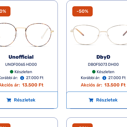
50%
-50%
Unofficial
DbyD
UNOF0065 HD00
DBOF5073 DH00
Készleten
Készleten
Korábbi ár:
27.000 Ft
Korábbi ár:
27.000 Ft
Akciós ár:
13.500 Ft
Akciós ár:
13.500 Ft
Részletek
Részletek