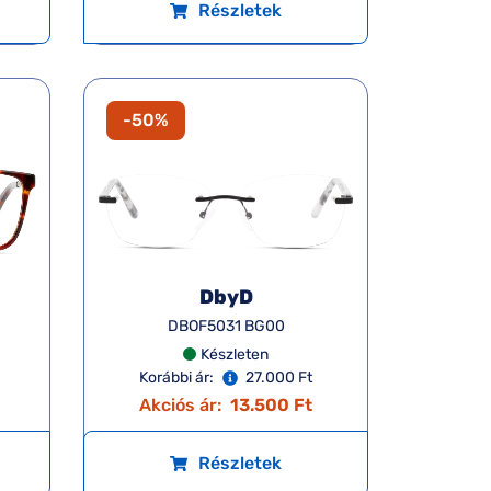
Részletek
-50%
DbyD
DBOF5031 BG00
Készleten
Korábbi ár:
27.000 Ft
Akciós ár:
13.500 Ft
Részletek