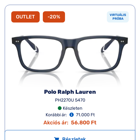
VIRTUÁLIS
OUTLET
-20%
PRÓBA
Polo Ralph Lauren
PH2270U 5470
Készleten
Korábbi ár:
71.000 Ft
Akciós ár:
56.800 Ft
Részletek