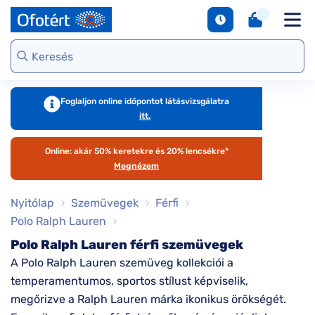
napszemüvegek
Unofficial
DbyD
Ray-Ban
Ralph
Gondoskodjunk
Kontaktlencse
S
Webshop kínálat
Arcfor
Polarizált
szemünkről
e
Seen
Seen
Guess
Tommy
Márkaismertető
napszemüvegek
Hilfiger
Virtuális
Virtuál
Kerettípusok
S
DbyD
Unofficial
Armani
szemüvegpróba
napsz
Virtuális
b
Exchange
Emporio
napszemüvegpróba
Armani
Szemüveg-
kciók
Dioptr
T
Ralph
Foglaljon online időpontot látásvizsgálatra
kiegészítők
napsz
s
itt.
Lauren
Ray-Ban
emüveg
Kategória
Online vásárlás
További
Armani
útmutató
Online: akár 50% keretekre és 20% lencsékre*
zemüveg
Női
márkáink
Exchange
T
Megnézem
l
Férfi
Jimmy Choo
gészítők
Kategória
Nyitólap
Szemüvegek
Férfi
M
További
s
aktlencse
Polo Ralph Lauren
Női
márkáink
Polo Ralph Lauren férfi szemüvegek
megtekintése
S
Férfi
árkák
d
A Polo Ralph Lauren szemüveg kollekciói a
Gyermek
e
temperamentumos, sportos stílust képviselik,
áltatások
Kollekciók
megőrizve a Ralph Lauren márka ikonikus örökségét.
S