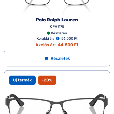
Polo Ralph Lauren
0PH1175
Készleten
Korábbi ár:
56.000 Ft
Akciós ár:
44.800 Ft
Részletek
Új termék
-20%