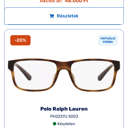
Akciós ár:
48.000 Ft
Részletek
VIRTUÁLIS
-20%
PRÓBA
Polo Ralph Lauren
PH2237U 5003
Készleten