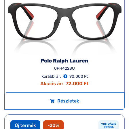
Polo Ralph Lauren
0PH4228U
Korábbi ár:
90.000 Ft
Akciós ár:
72.000 Ft
Részletek
VIRTUÁLIS
Új termék
-20%
PRÓBA