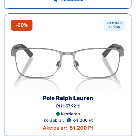
VIRTUÁLIS
-20%
PRÓBA
Polo Ralph Lauren
PH1157 9216
Készleten
Korábbi ár:
64.000 Ft
Akciós ár:
51.200 Ft