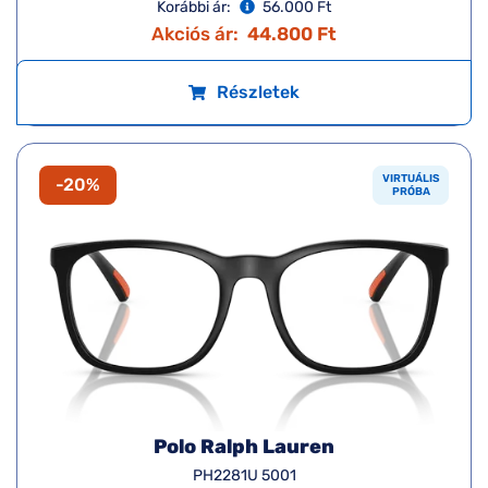
Korábbi ár:
56.000 Ft
Akciós ár:
44.800 Ft
Részletek
VIRTUÁLIS
-20%
PRÓBA
Polo Ralph Lauren
PH2281U 5001