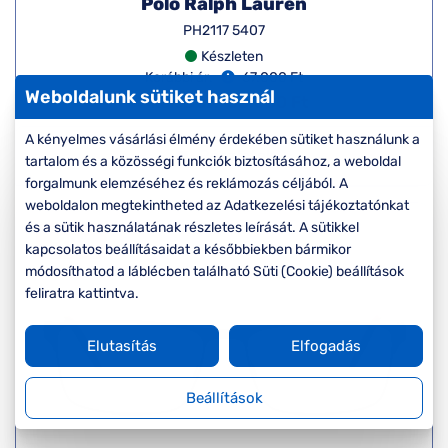
Polo Ralph Lauren
PH2117 5407
Készleten
Korábbi ár:
67.000 Ft
Weboldalunk sütiket használ
Akciós ár:
53.600 Ft
A kényelmes vásárlási élmény érdekében sütiket használunk a
Részletek
tartalom és a közösségi funkciók biztosításához, a weboldal
forgalmunk elemzéséhez és reklámozás céljából. A
weboldalon megtekintheted az Adatkezelési tájékoztatónkat
és a sütik használatának részletes leírását. A sütikkel
-20%
kapcsolatos beállításaidat a későbbiekben bármikor
módosíthatod a láblécben található Süti (Cookie) beállítások
feliratra kattintva.
Elutasítás
Elfogadás
Beállítások