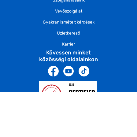
Szolgáltatásaink
Vevőszolgálat
Gyakran ismételt kérdések
Üzletkereső
Karrier
Kövessen minket
közösségi oldalainkon