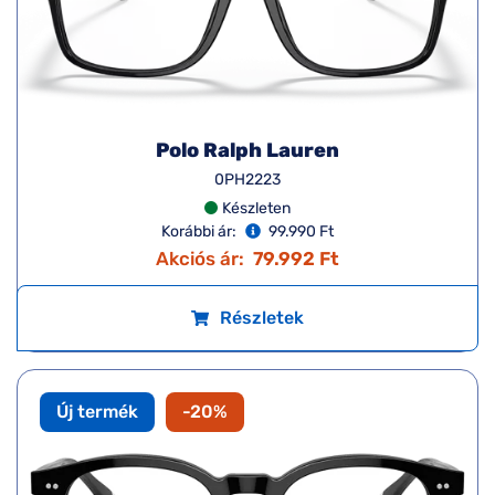
Polo Ralph Lauren
0PH2223
Készleten
Korábbi ár:
99.990 Ft
Akciós ár:
79.992 Ft
Részletek
Új termék
-20%