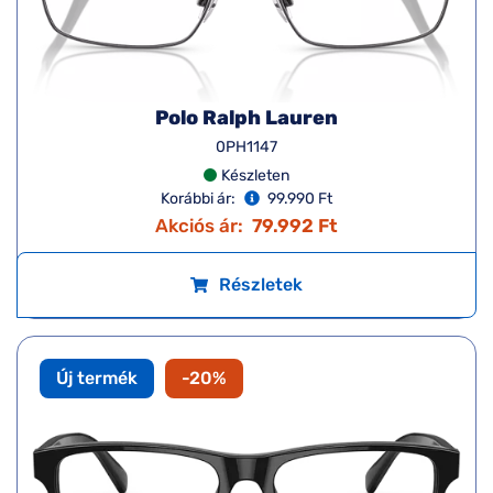
Polo Ralph Lauren
0PH1147
Készleten
Korábbi ár:
99.990 Ft
Akciós ár:
79.992 Ft
Részletek
Új termék
-20%