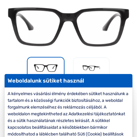
Komplett 20%
Blog
á
minden
G
szemüvegekre
zletek
k
Seen Belépőár
T
ajánlat
c
Weboldalunk sütiket használ
-30%
A kényelmes vásárlási élmény érdekében sütiket használunk a
tartalom és a közösségi funkciók biztosításához, a weboldal
Korábbi ár:
27.000 Ft
forgalmunk elemzéséhez és reklámozás céljából. A
18.900 Ft
weboldalon megtekintheted az Adatkezelési tájékoztatónkat
Akciós ár:
és a sütik használatának részletes leírását. A sütikkel
kapcsolatos beállításaidat a későbbiekben bármikor
A feltűntetett ár a szemüvegkeretre vonatkozik.
módosíthatod a láblécben található Süti (Cookie) beállítások