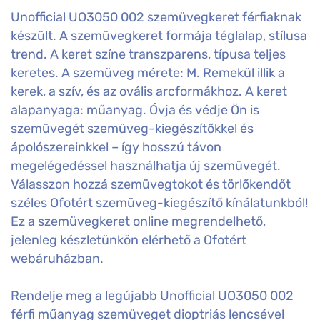
Unofficial UO3050 002 szemüvegkeret férfiaknak
készült. A szemüvegkeret formája téglalap, stílusa
trend. A keret színe transzparens, típusa teljes
keretes. A szemüveg mérete: M. Remekül illik a
kerek, a szív, és az ovális arcformákhoz. A keret
alapanyaga: műanyag. Óvja és védje Ön is
szemüvegét szemüveg-kiegészítőkkel és
ápolószereinkkel – így hosszú távon
megelégedéssel használhatja új szemüvegét.
Válasszon hozzá szemüvegtokot és törlőkendőt
széles Ofotért szemüveg-kiegészítő kínálatunkból!
Ez a szemüvegkeret online megrendelhető,
jelenleg készletünkön elérhető a Ofotért
webáruházban.
Rendelje meg a legújabb Unofficial UO3050 002
férfi műanyag szemüveget dioptriás lencsével