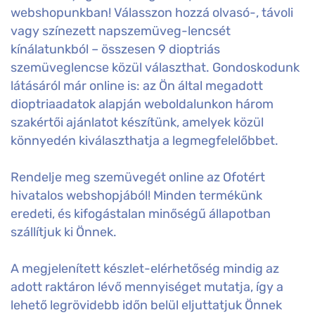
webshopunkban! Válasszon hozzá olvasó-, távoli
vagy színezett napszemüveg-lencsét
kínálatunkból – összesen 9 dioptriás
szemüveglencse közül választhat. Gondoskodunk
látásáról már online is: az Ön által megadott
dioptriaadatok alapján weboldalunkon három
szakértői ajánlatot készítünk, amelyek közül
könnyedén kiválaszthatja a legmegfelelőbbet.
Rendelje meg szemüvegét online az Ofotért
hivatalos webshopjából! Minden termékünk
eredeti, és kifogástalan minőségű állapotban
szállítjuk ki Önnek.
A megjelenített készlet-elérhetőség mindig az
adott raktáron lévő mennyiséget mutatja, így a
lehető legrövidebb időn belül eljuttatjuk Önnek