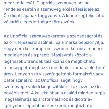
megrendelését. Dioptriás szemüveg online
rendelés esetén a szemüveg elkészítési ideje az
Ön dioptriájának függvénye. A lehető legteljesebb
vásárlói elégedettségre törekszünk.
Az Unofficial szemüvegkeretek a szabadságról és
az önkifejezésről szólnak. Ez a márka bebizonyítja,
hogy nem kell kompromisszumot kötnie a modern
megjelenés és a precíz látásjavítás között: a
legfrissebb trendek találkoznak a megbízható
minőséggel, méghozzá mindenki számára elérhető
áron. Legyen szó visszafogottabb formákról vagy
bátor színekről, az Unofficial segít, hogy
szemüvege valódi kiegészítőként tükrözze az Ön
egyéniségét. A kollekcióban a család minden tagja
megtalálhatja az arcformájához és dioptria-
igényéhez legjobban illeszkedő, megbízható