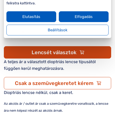
feliratra kattintva.
Készleten
Online megvásárolható
Elutasítás
Elfogadás
Beállítások
Méret:
Mi a méretem?
M
55/18/145
Lencsét választok
A teljes ár a választott dioptriás lencse típusától
függően kerül meghatározásra.
Csak a szemüvegkeretet kérem
Dioptriás lencse nélkül, csak a keret.
Az akciós ár / outlet ár csak a szemüvegkeretre vonatkozik, a lencse
ára nem képezi részét az akciós árnak.