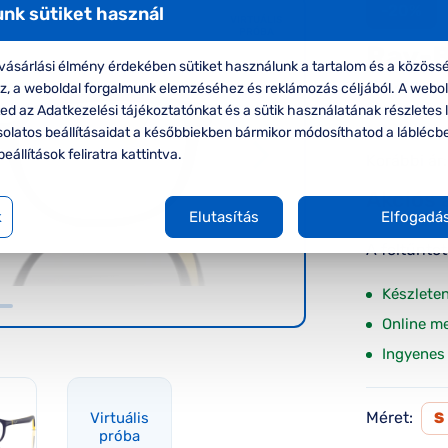
-20%
nk sütiket használ
VIRTUÁLIS
PRÓBA
Ray-
ásárlási élmény érdekében sütiket használunk a tartalom és a közössé
Ray-Ban
oz, a weboldal forgalmunk elemzéséhez és reklámozás céljából. A webo
d az Adatkezelési tájékoztatónkat és a sütik használatának részletes l
szemüve
solatos beállításaidat a későbbiekben bármikor módosíthatod a láblécb
beállítások feliratra kattintva.
Korábbi ár:
Akciós 
k
Elutasítás
Elfogadá
A feltűnte
Készlete
Online m
Ingyenes 
Méret:
Virtuális
S
próba