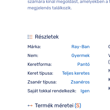
számára kínál megoldást, amelyekben a f
megjelenés találkozik.
Részletek
Márka:
Ray-Ban
Nem:
Gyermek
Keretforma:
Pantó
Keret típusa:
Teljes keretes
Zsanér típusa:
Zsanéros
Saját tokkal rendelkezik:
Igen
Termék méretei
(
S
)