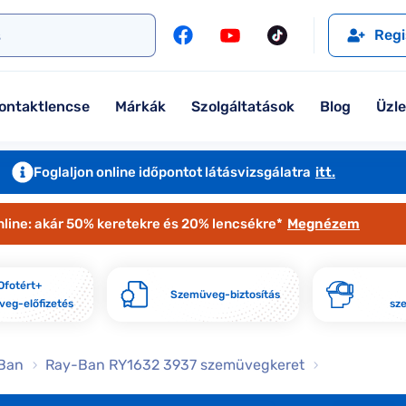
l
Szemüveglencsék
Ralph
Ray-Ban
Regi
Kontaktlencse
Tommy Hilfiger
Guess
l
Márkaismertető
Emporio Armani
Armani Exchange
ontaktlencse
Márkák
Szolgáltatások
Blog
Üzl
Ray-Ban
Ralph Lauren
Armani Exchange
További márkáink
Foglaljon online időpontot látásvizsgálatra
itt.
Jimmy Choo
nline: akár 50% keretekre és 20% lencsékre*
Megnézem
További márkáink megtekintése
Kollekciók
Ofotért+
Szemüveg-biztosítás
eg-előfizetés
sz
Komplett 20% minden szemüvege
Seen Belépőár ajánlat
Ban
Ray-Ban RY1632 3937 szemüvegkeret