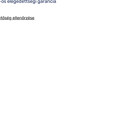
os elégedettségi garancia
etőség ellenőrzése