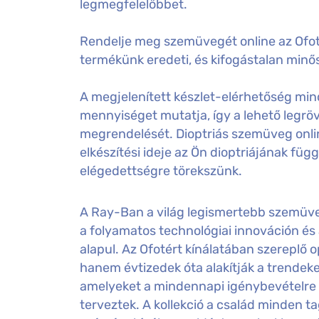
legmegfelelőbbet.
Rendelje meg szemüvegét online az Ofot
termékünk eredeti, és kifogástalan minős
A megjelenített készlet-elérhetőség mind
mennyiséget mutatja, így a lehető legröv
megrendelését. Dioptriás szemüveg onl
elkészítési ideje az Ön dioptriájának füg
elégedettségre törekszünk.
A Ray-Ban a világ legismertebb szemüv
a folyamatos technológiai innováción és
alapul. Az Ofotért kínálatában szereplő 
hanem évtizedek óta alakítják a trendeket
amelyeket a mindennapi igénybevételre 
terveztek. A kollekció a család minden ta