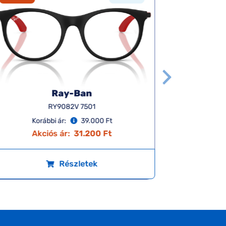
Ray-Ban
RY9082V 7501
Korábbi ár:
39.000 Ft
K
Akciós ár:
31.200 Ft
A
Részletek