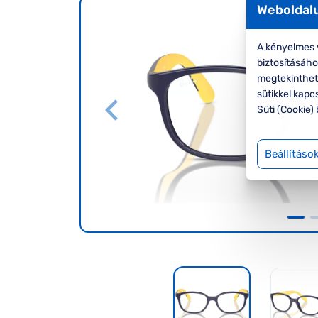
Weboldalu
A kényelmes v
biztosításáh
megtekinthete
sütikkel kapc
Süti (Cookie) 
Beállításo