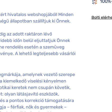
100%-
ért hivatalos webshopjából! Minden
Bolti elérh
égű állapotban szállítjuk ki Önnek.
ig az adott raktáron lévő
idebb időn belül eljuttatjuk Önnek
ine rendelés esetén a szemüveg
gvénye. A lehető legteljesebb vásárlói
egmárkája, amelynek vezető szerepe
 a kiemelkedő viselési kényelmen
optikai keretek nem csupán követik,
: olyan látásjavító eszközök,
és a pontos korrekció támogatására
gja – férfiak, nők és gyermekek –