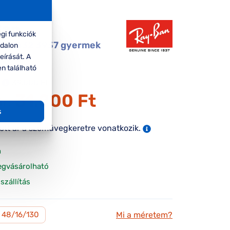
Ban
gi funkciók
 RY1632 3937 gyermek
ldalon
eírását. A
gkeret
en található
39.000 Ft
31.200 Ft
ár:
s
tett ár a szemüvegkeretre vonatkozik.
n
egvásárolható
szállítás
Mi a méretem?
48/16/130