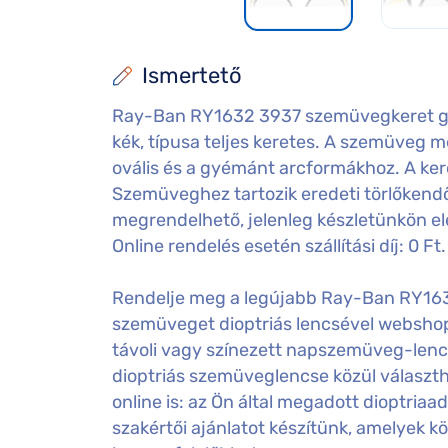
Ismertető
Ray-Ban RY1632 3937 szemüvegkeret gye
kék, típusa teljes keretes. A szemüveg mér
ovális és a gyémánt arcformákhoz. A ke
Szemüveghez tartozik eredeti törlőkendő
megrendelhető, jelenleg készletünkön e
Online rendelés esetén szállítási díj: 0 Ft.
Rendelje meg a legújabb Ray-Ban RY1
szemüveget dioptriás lencsével websho
távoli vagy színezett napszemüveg-lenc
dioptriás szemüveglencse közül választ
online is: az Ön által megadott dioptri
szakértői ajánlatot készítünk, amelyek k