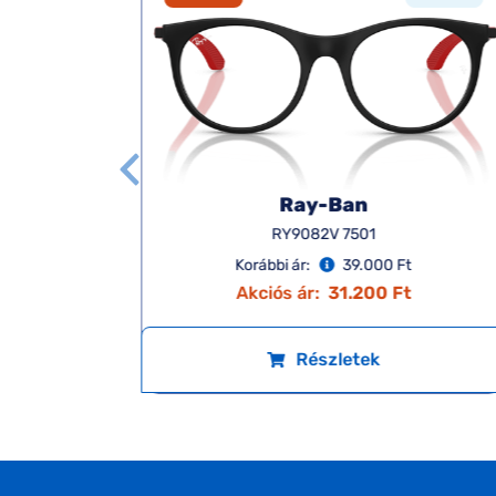
Ray-Ban
RY9082V 7501
Korábbi ár:
39.000 Ft
Akciós ár:
31.200 Ft
Részletek