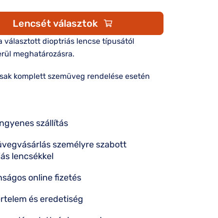
Lencsét választok
 a választott dioptriás lencse típusától
rül meghatározásra.
csak komplett szemüveg rendelése esetén
ingyenes szállítás
vegvásárlás személyre szabott
iás lencsékkel
nságos online fizetés
rtelem és eredetiség