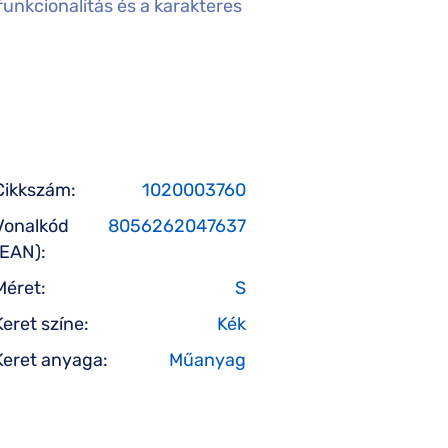
unkcionalitás és a karakteres
Cikkszám:
1020003760
Vonalkód
8056262047637
(EAN):
Méret:
S
Keret színe:
Kék
Keret anyaga:
Műanyag