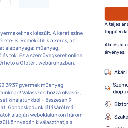
A teljes ár
függően ke
rmekeknek készült. A keret színe
ete: S. Remekül illik a kerek, az
Akciós ár 
ret alapanyaga: műanyag.
érvényes.
 és tok. Ez a szemüvegkeret online
lérhető a Ofotért webáruházban.
Akár 
Szemü
632 3937 gyermek műanyag
dioptr
punkban! Válasszon hozzá olvasó-,
sét kínálatunkból – összesen 9
Bizto
hat. Gondoskodunk látásáról már
aadatok alapján weboldalunkon három
Szaké
özül könnyedén kiválaszthatja a