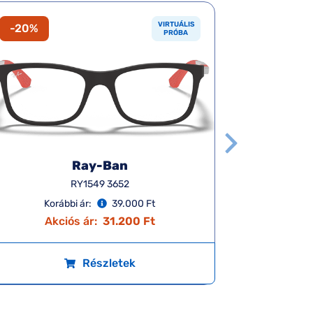
VIRTUÁLIS
-20%
-20%
PRÓBA
Ray-Ban
RY1549 3652
Korábbi ár:
39.000 Ft
K
Akciós ár:
31.200 Ft
A
Részletek