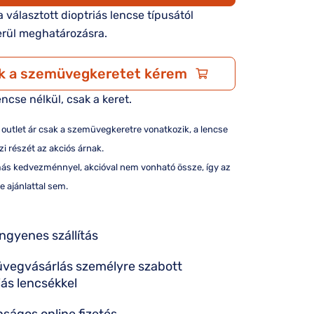
 a választott dioptriás lencse típusától
rül meghatározásra.
k a szemüvegkeretet kérem
encse nélkül, csak a keret.
/ outlet ár csak a szemüvegkeretre vonatkozik, a lencse
i részét az akciós árnak.
más kedvezménnyel, akcióval nem vonható össze, így az
e ajánlattal sem.
ingyenes szállítás
vegvásárlás személyre szabott
iás lencsékkel