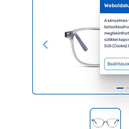
Weboldalu
A kényelmes v
biztosításáh
megtekinthete
sütikkel kapc
Süti (Cookie) 
Beállításo