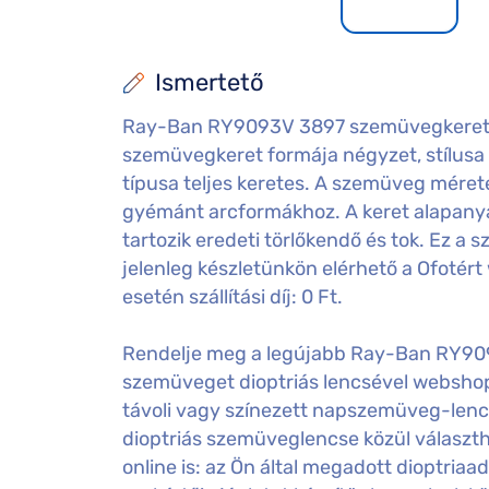
Ismertető
Ray-Ban RY9093V 3897 szemüvegkeret 
szemüvegkeret formája négyzet, stílusa 
típusa teljes keretes. A szemüveg mérete: 
gyémánt arcformákhoz. A keret alapa
tartozik eredeti törlőkendő és tok. Ez a
jelenleg készletünkön elérhető a Ofotér
esetén szállítási díj: 0 Ft.
Rendelje meg a legújabb Ray-Ban RY9
szemüveget dioptriás lencsével websho
távoli vagy színezett napszemüveg-lenc
dioptriás szemüveglencse közül választ
online is: az Ön által megadott dioptri