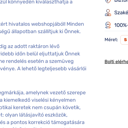
Bizto
özül könnyedén kiválaszthatja a
Szaké
ért hivatalos webshopjából! Minden
100%-
égű állapotban szállítjuk ki Önnek.
Méret:
S
ig az adott raktáron lévő
idebb időn belül eljuttatjuk Önnek
ine rendelés esetén a szemüveg
Bolti elérh
gvénye. A lehető legteljesebb vásárlói
egmárkája, amelynek vezető szerepe
 a kiemelkedő viselési kényelmen
optikai keretek nem csupán követik,
: olyan látásjavító eszközök,
és a pontos korrekció támogatására