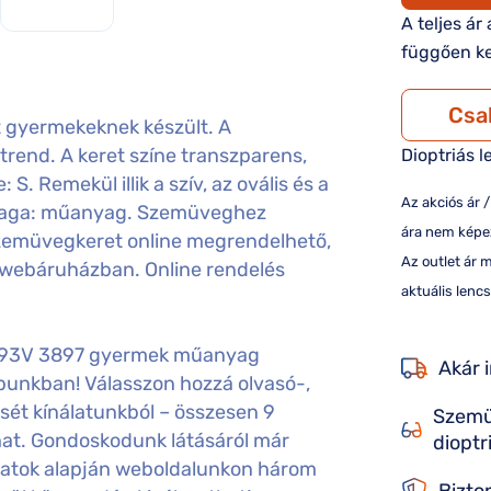
A teljes ár
függően ke
Csa
gyermekeknek készült. A
trend. A keret színe transzparens,
Dioptriás l
S. Remekül illik a szív, az ovális és a
Az akciós ár 
nyaga: műanyag. Szemüveghez
ára nem képez
 szemüvegkeret online megrendelhető,
Az outlet ár 
t webáruházban. Online rendelés
aktuális lencs
093V 3897 gyermek műanyag
Akár 
punkban! Válasszon hozzá olvasó-,
sét kínálatunkból – összesen 9
Szemü
hat. Gondoskodunk látásáról már
dioptr
aadatok alapján weboldalunkon három