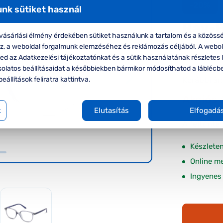
-20%
nk sütiket használ
Ray-
ásárlási élmény érdekében sütiket használunk a tartalom és a közössé
Ray-Ban
oz, a weboldal forgalmunk elemzéséhez és reklámozás céljából. A webo
szemüve
d az Adatkezelési tájékoztatónkat és a sütik használatának részletes l
solatos beállításaidat a későbbiekben bármikor módosíthatod a láblécb
Korábbi ár:
beállítások feliratra kattintva.
Akciós 
k
Elutasítás
Elfogadá
A feltűnte
Készlete
Online m
Ingyenes 