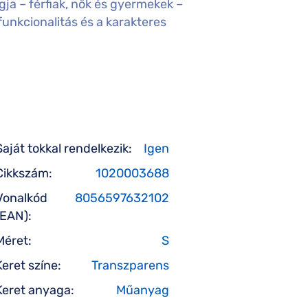
gja – férfiak, nők és gyermekek –
unkcionalitás és a karakteres
Saját tokkal rendelkezik:
Igen
Cikkszám:
1020003688
Vonalkód
8056597632102
(EAN):
Méret:
S
Keret színe:
Transzparens
Keret anyaga:
Műanyag