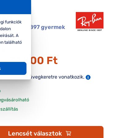
Ban
gi funkciók
 RY9093V 3897 gyermek
ldalon
gkeret
eírását. A
en található
39.000 Ft
31.200 Ft
ár:
s
tett ár a szemüvegkeretre vonatkozik.
n
egvásárolható
szállítás
Lencsét választok