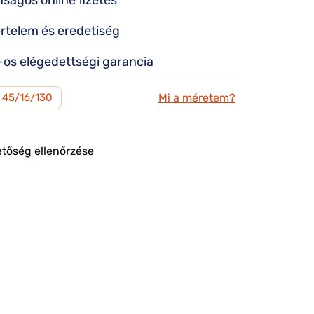
nságos online fizetés
rtelem és eredetiség
os elégedettségi garancia
Mi a méretem?
45/16/130
etőség ellenőrzése