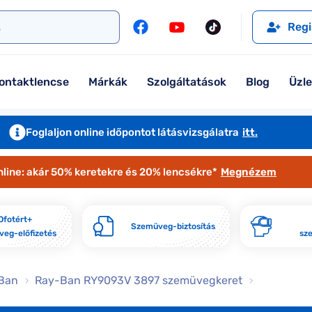
l
Szemüveglencsék
Ralph
Ray-Ban
Regi
Kontaktlencse
Tommy Hilfiger
Guess
l
Márkaismertető
Emporio Armani
Armani Exchange
ontaktlencse
Márkák
Szolgáltatások
Blog
Üzl
Ray-Ban
Ralph Lauren
Armani Exchange
További márkáink
Foglaljon online időpontot látásvizsgálatra
itt.
Jimmy Choo
nline: akár 50% keretekre és 20% lencsékre*
Megnézem
További márkáink megtekintése
Kollekciók
Ofotért+
Szemüveg-biztosítás
eg-előfizetés
sz
Komplett 20% minden szemüvege
Seen Belépőár ajánlat
Ban
Ray-Ban RY9093V 3897 szemüvegkeret