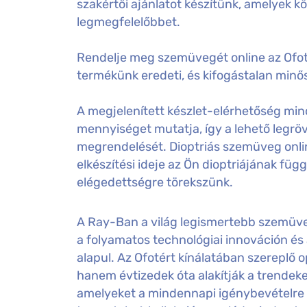
szakértői ajánlatot készítünk, amelyek k
legmegfelelőbbet.
Rendelje meg szemüvegét online az Ofot
termékünk eredeti, és kifogástalan minős
A megjelenített készlet-elérhetőség mind
mennyiséget mutatja, így a lehető legröv
megrendelését. Dioptriás szemüveg onl
elkészítési ideje az Ön dioptriájának füg
elégedettségre törekszünk.
A Ray-Ban a világ legismertebb szemüv
a folyamatos technológiai innováción és
alapul. Az Ofotért kínálatában szereplő 
hanem évtizedek óta alakítják a trendeket
amelyeket a mindennapi igénybevételre 