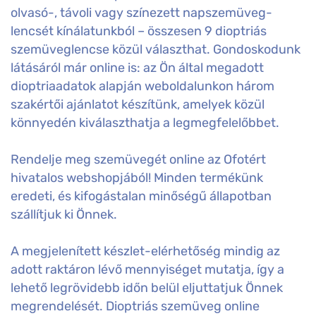
olvasó-, távoli vagy színezett napszemüveg-
lencsét kínálatunkból – összesen 9 dioptriás
szemüveglencse közül választhat. Gondoskodunk
látásáról már online is: az Ön által megadott
dioptriaadatok alapján weboldalunkon három
szakértői ajánlatot készítünk, amelyek közül
könnyedén kiválaszthatja a legmegfelelőbbet.
Rendelje meg szemüvegét online az Ofotért
hivatalos webshopjából! Minden termékünk
eredeti, és kifogástalan minőségű állapotban
szállítjuk ki Önnek.
A megjelenített készlet-elérhetőség mindig az
adott raktáron lévő mennyiséget mutatja, így a
lehető legrövidebb időn belül eljuttatjuk Önnek
megrendelését. Dioptriás szemüveg online