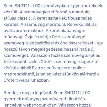
Seen SNDT11 LL00 szemüvegkeret gyermekeknek
készült. A szemüvegkeret formája mandula,
stílusa classic. A keret színe kék, típusa teljes
keretes. A szemüveg mérete: S. Remekül illik az
ovális arcformákhoz. A keret alapanyaga:
műanyag. Óvja és védje Ön is szemüvegét
szemüveg-kiegészítőkkel és ápolószereinkkel – így
hosszú távon megelégedéssel használhatja új
szemüvegét. Válasszon hozzá szemüvegtokot és
törlőkendőt széles Ofotért szemüveg-kiegészítő
kínálatunkból! Ez a szemüvegkeret online
megrendelhető, jelenleg készletünkön elérhető a
Ofotért webáruházban.
Rendelje meg a legújabb Seen SNDT11 LL00
gyermek műanyag szemüveget dioptriás
lencsével webshopunkban! Válasszon hozzá