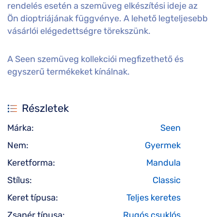
rendelés esetén a szemüveg elkészítési ideje az
Ön dioptriájának függvénye. A lehető legteljesebb
vásárlói elégedettségre törekszünk.
A Seen szemüveg kollekciói megfizethető és
egyszerű termékeket kínálnak.
Részletek
Márka:
Seen
Nem:
Gyermek
Keretforma:
Mandula
Stílus:
Classic
Keret típusa:
Teljes keretes
Zsanér típusa:
Rugós csuklós