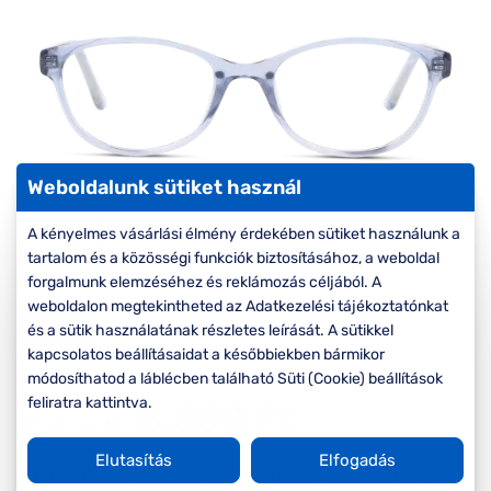
Komplett 20%
Blog
á
minden
G
szemüvegekre
zletek
k
Seen Belépőár
T
ajánlat
c
Weboldalunk sütiket használ
A kényelmes vásárlási élmény érdekében sütiket használunk a
tartalom és a közösségi funkciók biztosításához, a weboldal
forgalmunk elemzéséhez és reklámozás céljából. A
weboldalon megtekintheted az Adatkezelési tájékoztatónkat
-50%
és a sütik használatának részletes leírását. A sütikkel
kapcsolatos beállításaidat a későbbiekben bármikor
Korábbi ár:
17.000 Ft
módosíthatod a láblécben található Süti (Cookie) beállítások
feliratra kattintva.
8.500 Ft
Akciós ár:
Elutasítás
Elfogadás
A feltűntetett ár a szemüvegkeretre vonatkozik.