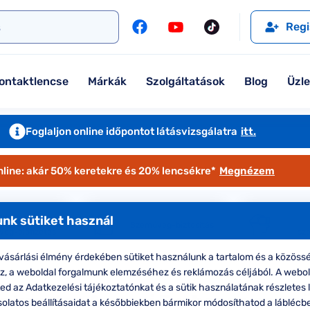
l
Szemüveglencsék
Ralph
Ray-Ban
Regi
Kontaktlencse
Tommy Hilfiger
Guess
l
Márkaismertető
Emporio Armani
Armani Exchange
ontaktlencse
Márkák
Szolgáltatások
Blog
Üzl
Ray-Ban
Ralph Lauren
Armani Exchange
További márkáink
Foglaljon online időpontot látásvizsgálatra
itt.
Jimmy Choo
nline: akár 50% keretekre és 20% lencsékre*
Megnézem
További márkáink megtekintése
Kollekciók
nk sütiket használ
Ofotért+
Szemüveg-biztosítás
eg-előfizetés
sz
Komplett 20% minden szemüvege
ásárlási élmény érdekében sütiket használunk a tartalom és a közössé
Seen Belépőár ajánlat
oz, a weboldal forgalmunk elemzéséhez és reklámozás céljából. A webo
e
d az Adatkezelési tájékoztatónkat és a sütik használatának részletes l
os keretes Armani Exchange szem
solatos beállításaidat a későbbiekben bármikor módosíthatod a láblécb