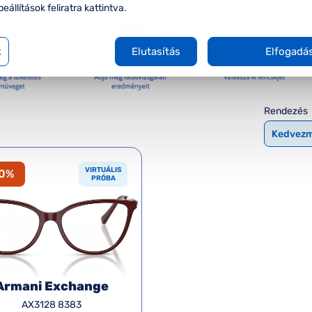
beállítások feliratra kattintva.
k
Elutasítás
Elfogadá
Rendezés
VIRTUÁLIS
20%
PRÓBA
Armani Exchange
AX3128 8383