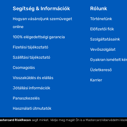
Segítség & Információk
Rólunk
Hogyan vásároljunk szemüveget
Történetünk
online
Előfizetői fiók
100% elégedettségi garancia
Szolgáltatásaink
Fizetési tájékoztató
Vevőszolgálat
Szállítási tájékoztató
Gyakran ismételt ké
Csomagolás
Üzletkereső
Visszaküldés és elállás
Karrier
Jótállási információk
Panaszkezelés
Használati útmutatók
astercard RiskRecon
segít minket. Védje meg magát Ön is a Mastercard kibervédelmi kiso