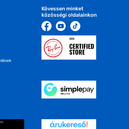
Kövessen minket
közösségi oldalainkon
rdések
kos