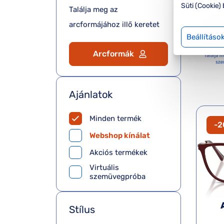
Süti (Cookie) 
Találja meg az
arcformájához illő keretet
Beállításo
Arcformák
Ajánlatok
Minden termék
-
Webshop kínálat
Akciós termékek
Virtuális
szemüvegpróba
Stílus