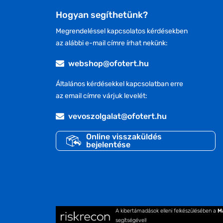
Hogyan segíthetünk?
Megrendeléssel kapcsolatos kérdésekben
az alábbi e-mail címre írhat nekünk:
webshop@ofotert.hu
Általános kérdésekkel kapcsolatban erre
az email címre várjuk levelét:
vevoszolgalat@ofotert.hu
Online visszaküldés
bejelentése
A kibertámadások elleni felkészülésében a
M
segítségével!