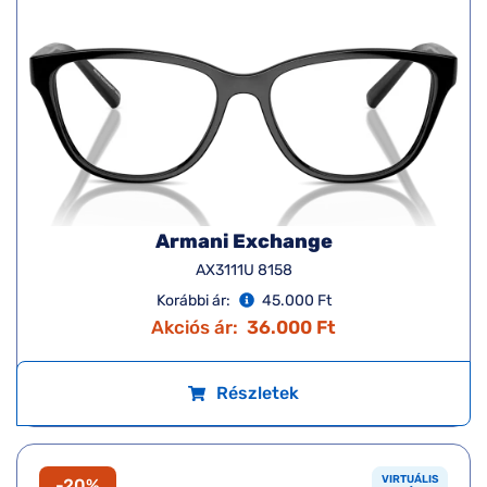
Armani Exchange
AX3111U 8158
Korábbi ár:
45.000 Ft
Akciós ár:
36.000 Ft
Részletek
VIRTUÁLIS
-20%