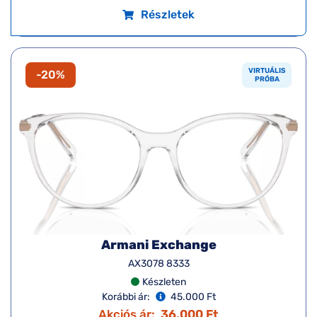
Részletek
VIRTUÁLIS
-20%
PRÓBA
Armani Exchange
AX3078 8333
Készleten
Korábbi ár:
45.000 Ft
Akciós ár:
36.000 Ft