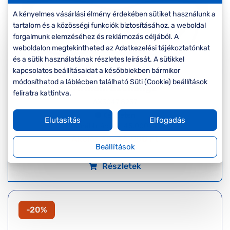
A kényelmes vásárlási élmény érdekében sütiket használunk a
tartalom és a közösségi funkciók biztosításához, a weboldal
forgalmunk elemzéséhez és reklámozás céljából. A
weboldalon megtekintheted az Adatkezelési tájékoztatónkat
és a sütik használatának részletes leírását. A sütikkel
kapcsolatos beállításaidat a későbbiekben bármikor
módosíthatod a láblécben található Süti (Cookie) beállítások
Armani Exchange
feliratra kattintva.
AX3047 8237
Készleten
Elutasítás
Elfogadás
Korábbi ár:
45.000 Ft
Akciós ár:
36.000 Ft
Beállítások
Részletek
-20%