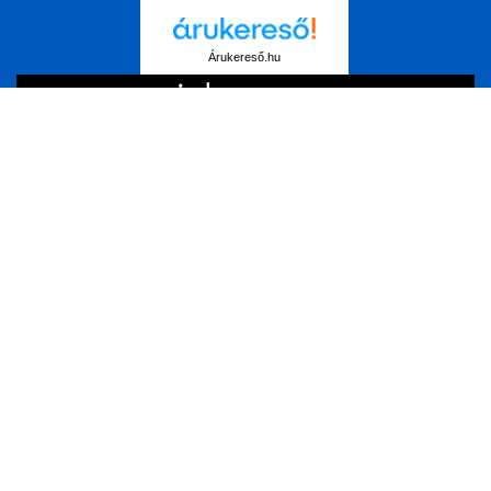
Árukereső.hu
A kibertámadások elleni felkészülésében a
Mastercard RiskRecon
segít minket. Védje meg magát Ön is a Mastercard
kibervédelmi kisokos segítségével!
Részletekért kattintson ide!
Impresszum
ÁSZF
Adatkezelési tájékoztató
Akadálymentességi nyilatkozat