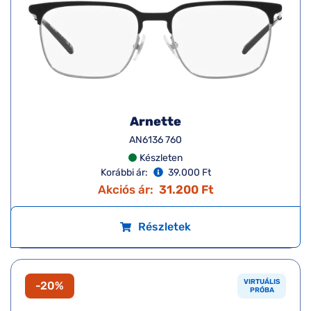
Arnette
AN6136 760
Készleten
Korábbi ár:
39.000 Ft
Akciós ár:
31.200 Ft
Részletek
VIRTUÁLIS
-20%
PRÓBA