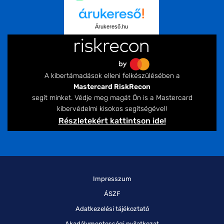
Árukereső.hu
A kibertámadások elleni felkészülésében a
Mastercard RiskRecon
segít minket. Védje meg magát Ön is a Mastercard
kibervédelmi kisokos segítségével!
Részletekért kattintson ide!
Impresszum
ÁSZF
Adatkezelési tájékoztató
Akadálymentességi nyilatkozat