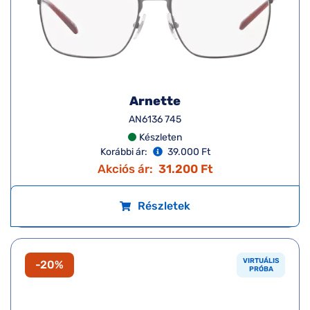
Arnette
AN6136 745
Készleten
Korábbi ár:
39.000 Ft
Akciós ár:
31.200 Ft
Részletek
VIRTUÁLIS
-20%
PRÓBA