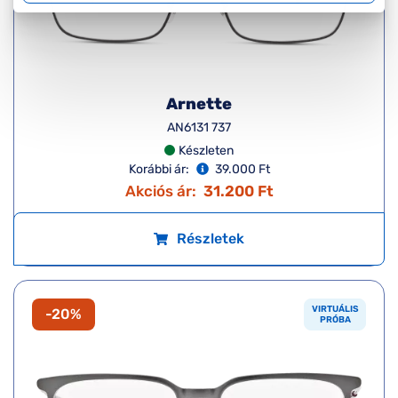
Arnette
AN6131 737
Készleten
Korábbi ár:
39.000 Ft
Akciós ár:
31.200 Ft
Részletek
VIRTUÁLIS
-20%
PRÓBA