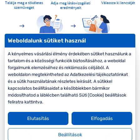
Komplett 20%
Blog
á
minden
G
szemüvegekre
zletek
k
Seen Belépőár
T
ajánlat
c
Weboldalunk sütiket használ
A kényelmes vásárlási élmény érdekében sütiket használunk a
Szűrők
tartalom és a közösségi funkciók biztosításához, a weboldal
forgalmunk elemzéséhez és reklámozás céljából. A
Rendezés
weboldalon megtekintheted az Adatkezelési tájékoztatónkat
és a sütik használatának részletes leírását. A sütikkel
kapcsolatos beállításaidat a későbbiekben bármikor
módosíthatod a láblécben található Süti (Cookie) beállítások
VIRTUÁLIS
-20%
feliratra kattintva.
PRÓBA
Elutasítás
Elfogadás
Beállítások