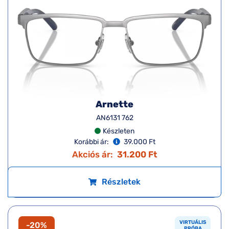
Arnette
AN6131 762
Készleten
Korábbi ár:
39.000 Ft
Akciós ár:
31.200 Ft
Részletek
VIRTUÁLIS
-20%
PRÓBA