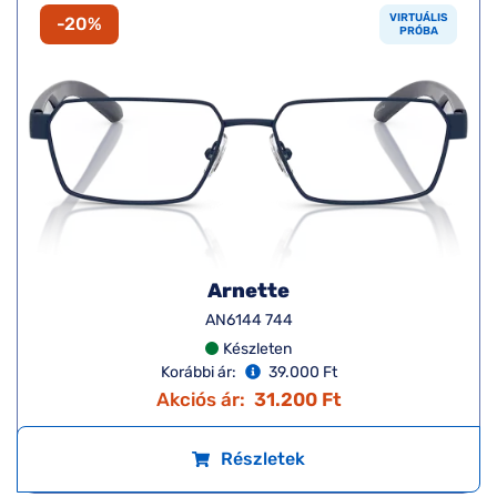
VIRTUÁLIS
-20%
PRÓBA
Arnette
AN6144 744
Készleten
Korábbi ár:
39.000 Ft
Akciós ár:
31.200 Ft
Részletek