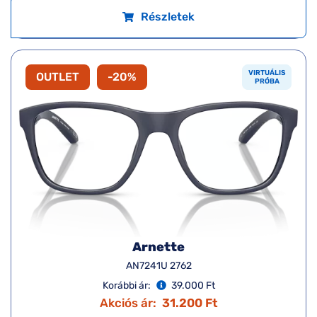
Részletek
VIRTUÁLIS
OUTLET
-20%
PRÓBA
Arnette
AN7241U 2762
Korábbi ár:
39.000 Ft
Akciós ár:
31.200 Ft