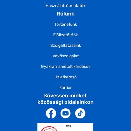
Használati útmutatók
Rólunk
Történetünk
Előfizetői fiók
Szolgáltatásaink
Vevőszolgálat
Gyakran ismételt kérdések
Üzletkereső
Karrier
Kövessen minket
közösségi oldalainkon