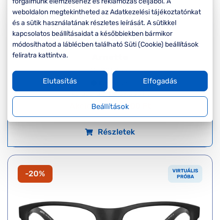
forgalmunk elemzéséhez és reklámozás céljából. A
weboldalon megtekintheted az Adatkezelési tájékoztatónkat
és a sütik használatának részletes leírását. A sütikkel
kapcsolatos beállításaidat a későbbiekben bármikor
módosíthatod a láblécben található Süti (Cookie) beállítások
feliratra kattintva.
Arnette
AN7194 2665
Elutasítás
Elfogadás
Készleten
Korábbi ár:
39.000 Ft
Akciós ár:
31.200 Ft
Beállítások
Részletek
VIRTUÁLIS
-20%
PRÓBA