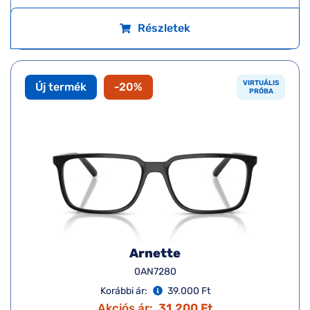
Részletek
VIRTUÁLIS
Új termék
-20%
PRÓBA
Arnette
0AN7280
Korábbi ár:
39.000 Ft
Akciós ár:
31.200 Ft