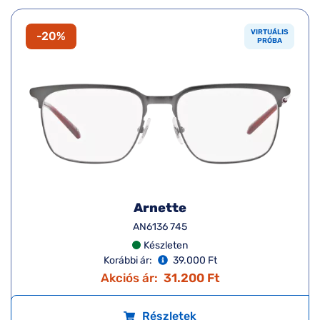
VIRTUÁLIS
-20%
PRÓBA
Arnette
AN6136 745
Készleten
Korábbi ár:
39.000 Ft
Akciós ár:
31.200 Ft
Részletek