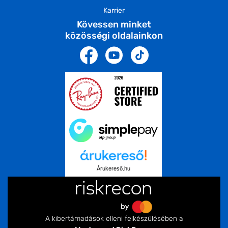
Karrier
Kövessen minket
közösségi oldalainkon
Árukereső.hu
A kibertámadások elleni felkészülésében a