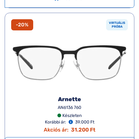
VIRTUÁLIS
-20%
PRÓBA
Arnette
AN6136 760
Készleten
Korábbi ár:
39.000 Ft
Akciós ár:
31.200 Ft