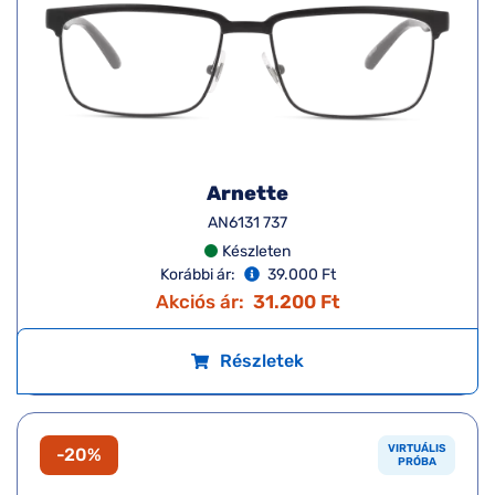
Arnette
AN6131 737
Készleten
Korábbi ár:
39.000 Ft
Akciós ár:
31.200 Ft
Részletek
VIRTUÁLIS
-20%
PRÓBA