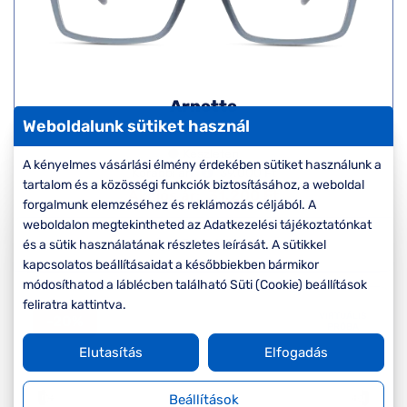
Arnette
Weboldalunk sütiket használ
AN7179 2658
Készleten
A kényelmes vásárlási élmény érdekében sütiket használunk a
Korábbi ár:
39.000 Ft
tartalom és a közösségi funkciók biztosításához, a weboldal
Akciós ár:
31.200 Ft
forgalmunk elemzéséhez és reklámozás céljából. A
weboldalon megtekintheted az Adatkezelési tájékoztatónkat
Részletek
és a sütik használatának részletes leírását. A sütikkel
kapcsolatos beállításaidat a későbbiekben bármikor
módosíthatod a láblécben található Süti (Cookie) beállítások
feliratra kattintva.
VIRTUÁLIS
-20%
PRÓBA
Elutasítás
Elfogadás
Beállítások