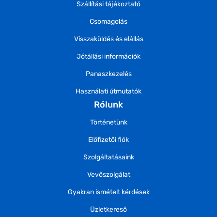
Szállítási tájékoztató
Csomagolás
Visszaküldés és elállás
Jótállási információk
Panaszkezelés
Használati útmutatók
Rólunk
Történetünk
Előfizetői fiók
Szolgáltatásaink
Vevőszolgálat
Gyakran ismételt kérdések
Üzletkereső