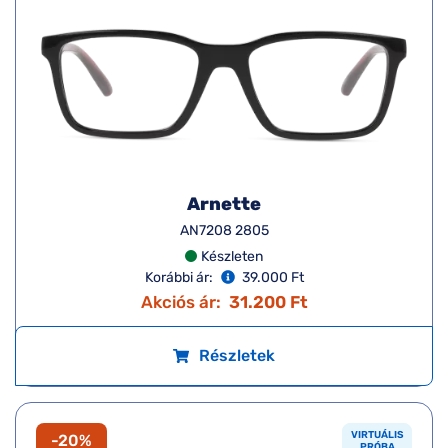
Arnette
AN7208 2805
Készleten
Korábbi ár:
39.000 Ft
Akciós ár:
31.200 Ft
Részletek
VIRTUÁLIS
-20%
PRÓBA