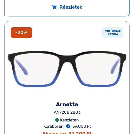
Részletek
VIRTUÁLIS
-20%
PRÓBA
Arnette
AN7208 2803
Készleten
Korábbi ár:
39.000 Ft
Akciós ár:
31.200 Ft