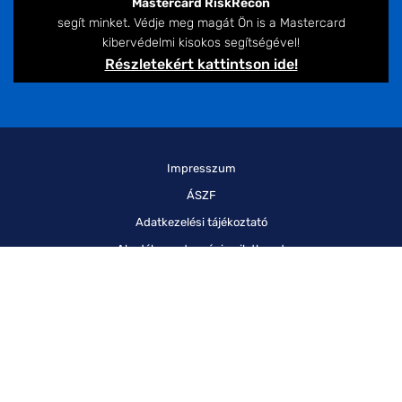
Mastercard RiskRecon
segít minket. Védje meg magát Ön is a Mastercard
kibervédelmi kisokos segítségével!
Részletekért kattintson ide!
Impresszum
ÁSZF
Adatkezelési tájékoztató
Akadálymentességi nyilatkozat
Jogi nyilatkozat
Süti (cookie) Adatkezelési Tájékoztató
Ofotért 2026 © Minden jog fenntartva.