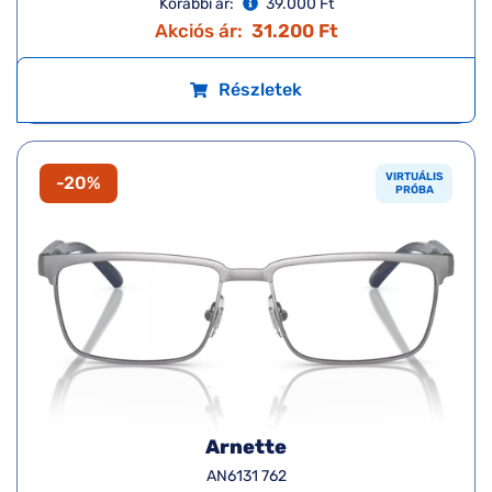
Korábbi ár:
39.000 Ft
Akciós ár:
31.200 Ft
Részletek
VIRTUÁLIS
-20%
PRÓBA
Arnette
AN6131 762