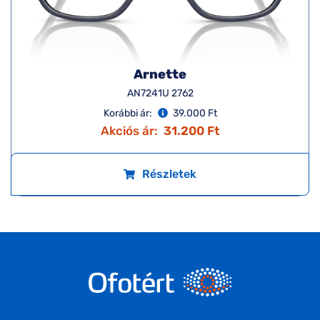
Arnette
AN7241U 2762
Korábbi ár:
39.000 Ft
Akciós ár:
31.200 Ft
Részletek