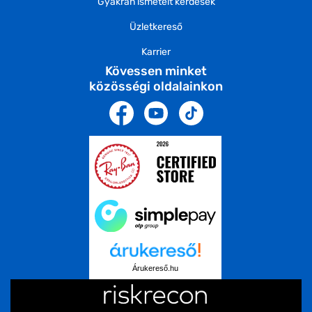
Gyakran ismételt kérdések
Üzletkereső
Karrier
Kövessen minket
közösségi oldalainkon
Árukereső.hu