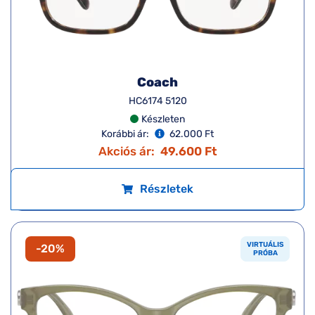
Coach
HC6174 5120
Készleten
Korábbi ár:
62.000 Ft
Akciós ár:
49.600 Ft
Részletek
VIRTUÁLIS
-20%
PRÓBA