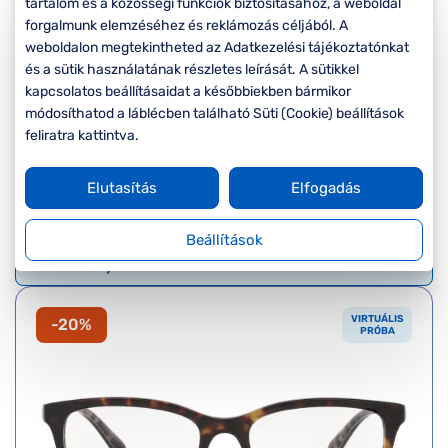
Komplett 20%
Blog
tartalom és a közösségi funkciók biztosításához, a weboldal
á
minden
forgalmunk elemzéséhez és reklámozás céljából. A
G
szemüvegekre
zletek
weboldalon megtekintheted az Adatkezelési tájékoztatónkat
k
és a sütik használatának részletes leírását. A sütikkel
Seen Belépőár
kapcsolatos beállításaidat a későbbiekben bármikor
T
ajánlat
módosíthatod a láblécben található Süti (Cookie) beállítások
c
feliratra kattintva.
Szűrők
Elutasítás
Elfogadás
Rendezés
Beállítások
VIRTUÁLIS
-20%
PRÓBA