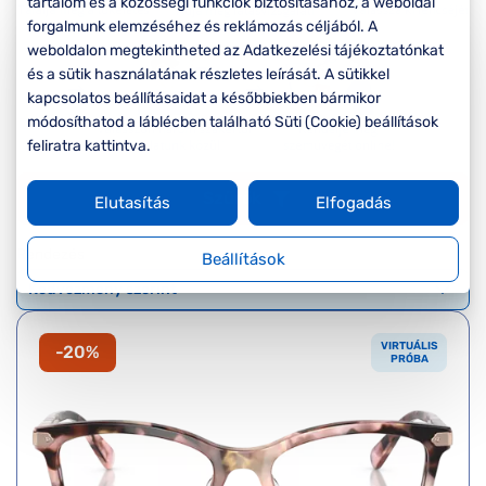
Komplett 20%
Blog
tartalom és a közösségi funkciók biztosításához, a weboldal
á
minden
forgalmunk elemzéséhez és reklámozás céljából. A
G
szemüvegekre
zletek
weboldalon megtekintheted az Adatkezelési tájékoztatónkat
k
és a sütik használatának részletes leírását. A sütikkel
Seen Belépőár
kapcsolatos beállításaidat a későbbiekben bármikor
T
ajánlat
módosíthatod a láblécben található Süti (Cookie) beállítások
c
feliratra kattintva.
Szűrők
Elutasítás
Elfogadás
Rendezés
Beállítások
VIRTUÁLIS
-20%
PRÓBA