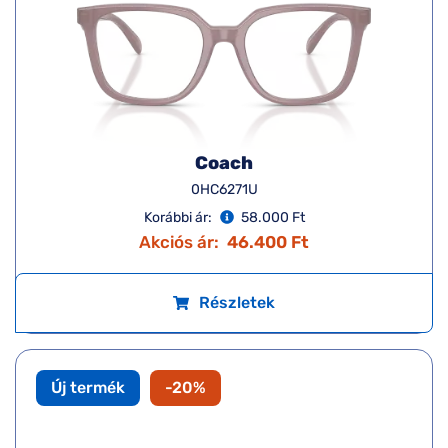
Coach
0HC6271U
Korábbi ár:
58.000 Ft
Akciós ár:
46.400 Ft
Részletek
Új termék
-20%