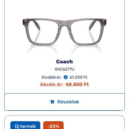
Coach
0HC6277U
Korábbi ár:
61.000 Ft
Akciós ár:
48.800 Ft
Részletek
Új termék
-20%