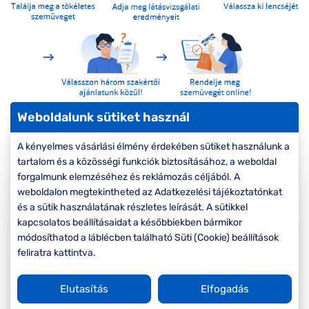
Komplett 20%
Blog
á
minden
G
szemüvegekre
zletek
k
Seen Belépőár
T
ajánlat
c
Weboldalunk sütiket használ
Szűrők
A kényelmes vásárlási élmény érdekében sütiket használunk a
Rendezés
tartalom és a közösségi funkciók biztosításához, a weboldal
forgalmunk elemzéséhez és reklámozás céljából. A
weboldalon megtekintheted az Adatkezelési tájékoztatónkat
és a sütik használatának részletes leírását. A sütikkel
VIRTUÁLIS
kapcsolatos beállításaidat a későbbiekben bármikor
-20%
PRÓBA
módosíthatod a láblécben található Süti (Cookie) beállítások
feliratra kattintva.
Elutasítás
Elfogadás