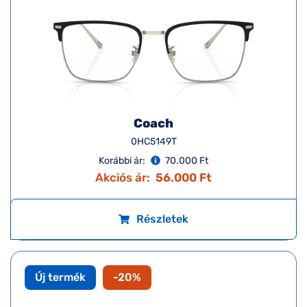
Coach
0HC5149T
Korábbi ár:
70.000 Ft
Akciós ár:
56.000 Ft
Részletek
Új termék
-20%