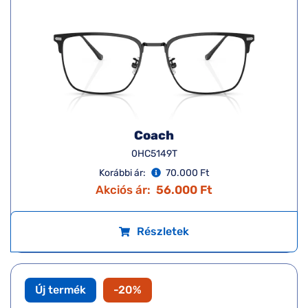
Coach
0HC5149T
Korábbi ár:
70.000 Ft
Akciós ár:
56.000 Ft
Részletek
Új termék
-20%